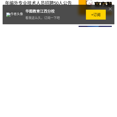
年编外专业技术人员招聘50人公告
华图教育江西分校
2022.09.29
·
211阅读
·
0评论
+订阅
看我这么久，订阅一下吧
2022下半年江西省第九地质集团
有限公司招聘10人公告
2022.09.29
·
160阅读
·
0评论
江西省地质局第六地质大队2022
年编外聘用人员招聘15人公告
2022.09.29
·
152阅读
·
0评论
2022年南昌市西湖区消防救援大
队招聘3人启事
2022.09.28
·
161阅读
·
0评论