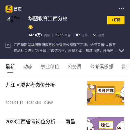
首页
华图教育江西分校
+订阅
342.0万+
5255
87
51
阅读
内容
订阅
获赞
江西华图是华图宏阳教育股份有限公司旗下品牌。始终秉着“以教育
推动社会进步”为使命；“诚信为根，质量为本，知难而进，开拓创
新”为核心价值。主要针对中央和地方公务员招录考试辅导，事业单
位、三支一扶、村官、选调生、招警等考试辅导。
查看注册信息
最新
动态
事业单位
公务员
公考俱乐部
教
九江区域省考岗位分析
2023.01.12
·
1439阅读
·
0评论
2023江西省考岗位分析——南昌