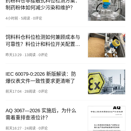
药粉料仓非接触式料位检测方案：
制药粉体如何减少污染和维护？
4小时前
·
5阅读
·
0评论
饲料料仓料位检测如何兼顾成本与
可靠性？料位计和料位开关配置方
案
昨天13:29
·
13阅读
·
0评论
IEC 60079-0:2026 新版解读：防
爆仪表文件一致性要求更清晰了
前天17:04
·
28阅读
·
0评论
AQ 3067—2026 实施后，为什么
需着重排查液位计？
前天16:27
·
24阅读
·
0评论