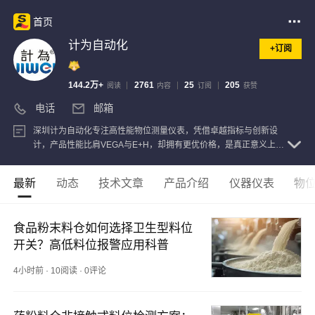
首页
计为自动化
+订阅
144.2万+
2761
25
205
阅读
内容
订阅
获赞
电话
邮箱
深圳计为自动化专注高性能物位测量仪表，凭借卓越指标与创新设
计，产品性能比肩VEGA与E+H，却拥有更优价格，是真正意义上进
口液位计的国产替代，性价比遥遥领先。
查看注册信息
最新
动态
技术文章
产品介绍
仪器仪表
物
食品粉末料仓如何选择卫生型料位
开关？高低料位报警应用科普
4小时前
·
10阅读
·
0评论