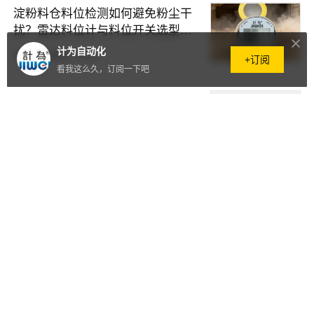
淀粉料仓料位检测如何避免粉尘干
扰？雷达料位计与料位开关选型思
路
计为自动化
6天前
·
18阅读
·
0评论
+订阅
看我这么久，订阅一下吧
PVC粉料仓料位计选型需要考虑哪
些参数？粉体料位测量与报警配置
说明
6天前
·
12阅读
·
0评论
水泥料仓料位检测为什么容易误
报？空仓不报警的原因与解决方法
6天前
·
35阅读
·
0评论
腐蚀性化工储罐液位测量与安全控
制：如何选择可靠的液位开关