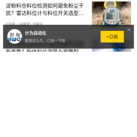
淀粉料仓料位检测如何避免粉尘干
扰？雷达料位计与料位开关选型思
路
6天前
·
18阅读
·
0评论
计为自动化
+订阅
看我这么久，订阅一下吧
PVC粉料仓料位计选型需要考虑哪
些参数？粉体料位测量与报警配置
说明
6天前
·
12阅读
·
0评论
水泥料仓料位检测为什么容易误
报？空仓不报警的原因与解决方法
6天前
·
35阅读
·
0评论
腐蚀性化工储罐液位测量与安全控
制：如何选择可靠的液位开关