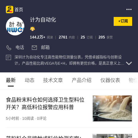
首页
计为自动化
+订阅
144.2万+
2761
25
205
阅读
内容
订阅
获赞
电话
邮箱
深圳计为自动化专注高性能物位测量仪表，凭借卓越指标与创新设
计，产品性能比肩VEGA与E+H，却拥有更优价格，是真正意义上进
口液位计的国产替代，性价比遥遥领先。
查看注册信息
最新
动态
技术文章
产品介绍
仪器仪表
物
食品粉末料仓如何选择卫生型料位
开关？高低料位报警应用科普
5小时前
·
10阅读
·
0评论