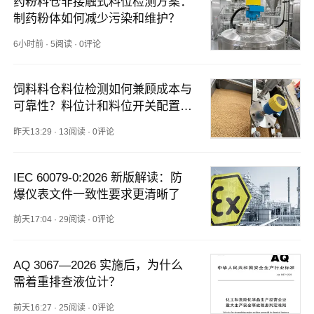
药粉料仓非接触式料位检测方案：
制药粉体如何减少污染和维护？
6小时前
·
5阅读
·
0评论
饲料料仓料位检测如何兼顾成本与
可靠性？料位计和料位开关配置方
案
昨天13:29
·
13阅读
·
0评论
IEC 60079-0:2026 新版解读：防
爆仪表文件一致性要求更清晰了
前天17:04
·
29阅读
·
0评论
AQ 3067—2026 实施后，为什么
需着重排查液位计？
前天16:27
·
25阅读
·
0评论