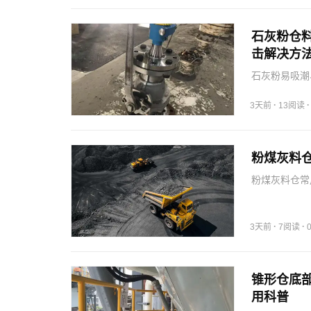
石灰粉仓
击解决方
石灰粉易吸潮
料、冲击等影
·
3天前
13阅读
粉煤灰料
粉煤灰料仓常
制；重锤料位
虚假信号。
·
·
3天前
7阅读
锥形仓底
用科普