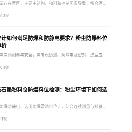
量存在盲区，主要由结构、物料和控制因素导致，需合理安
合设备状态判断。
·
0评论
位计如何满足防爆和防静电要求？粉尘防爆料位
解析
需兼顾测量与安全，需考虑防爆、防静电及密封，选型应综
要求。
·
0评论
极石墨粉料仓防爆料位检测：粉尘环境下如何选
防爆防静电，选用防爆雷达料位计，结合连续测量与报警保
储运。
0评论