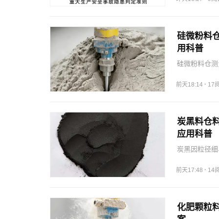
硅微粉料
用科普
硅微粉料仓测
安装和调试雷
·
前天18:14
17
炭黑料仓
应用科普
炭黑因粒径细
量加点位报警
·
前天17:48
14
化肥颗粒