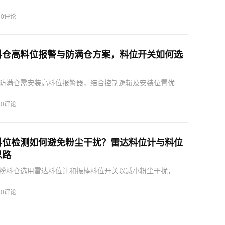
选择合适仪表并优化调试。
·
0评论
料仓高料位报警与防满仓方案，料位开关如何选
防满仓需安装高料位报警器，结合控制逻辑及安装位置优
稳定、避免冒料和堵塞。
·
0评论
料位检测如何避免粉尘干扰？雷达料位计与料位
思路
粉料仓选用雷达料位计和振棒料位开关以减小粉尘干扰，需
及环境因素，确保测量准确和系统稳定。
·
0评论