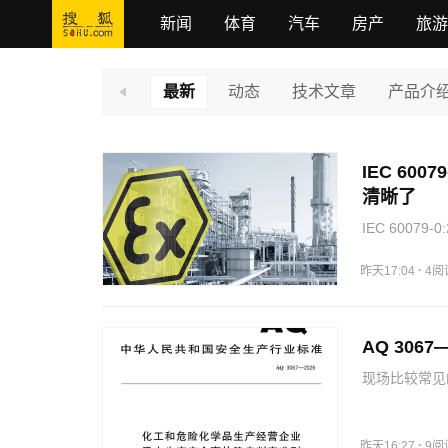
新闻
体育
汽车
房产
旅游
最新
动态
技术文章
产品介
IEC 60
清晰了
IEC 600
等基础要求，
·
昨天17:04
4阅
AQ 30
现场比较常见
易聚合介质采
回波的影响，
器或内部构件
·
昨天16:27
9阅