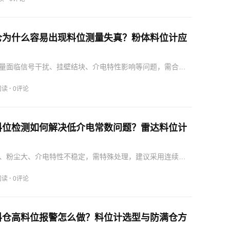
仓为什么容易出现料位测量失真？粉体料位计应
量面临信号干扰、挂壁结块、介电特性影响等问题，需合理
达料位计。
·
阅读
0评论
料位检测如何解决低介电常数问题？雷达料位计
、粉尘大、介电特性不稳定，需特殊处理，建议采用连续测
方案。
·
阅读
0评论
料仓高料位报警怎么做？料位计选型与防满仓方