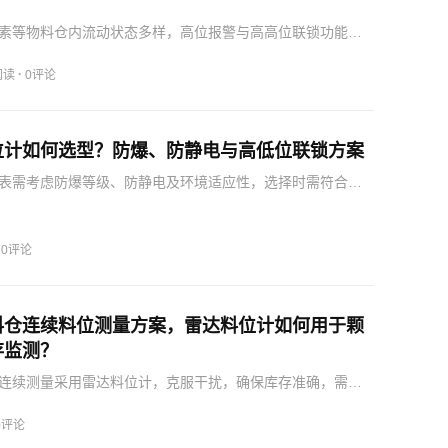
素等物料仓内流动状态多样，高位报警与高高位联锁功能不
开关适用于化肥仓，不宜安装在进料口正下方。
·
阅读
0评论
位计如何选型？防爆、防静电与高低位联锁方案
表需考虑防爆等级、防静电及环境适应性，选择时需符合危
要求，确保安全运行。
·
0评论
料仓连续料位测量方案，雷达料位计如何用于颗
存监测？
连续测量采用雷达料位计，克服干扰，确保库存准确，需注
电防爆。
0评论