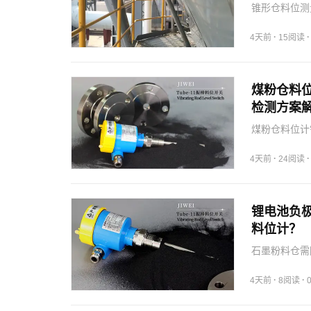
锥形仓料位测
装传感器并结
·
4天前
15阅读
煤粉仓料
检测方案
煤粉仓料位计
合功能与环境
·
4天前
24阅读
锂电池负
料位计？
石墨粉料仓需
护，确保安全
·
·
4天前
8阅读