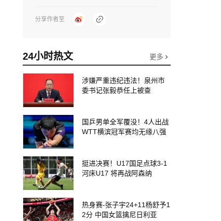
分享作者至
24小时热文
更多
涉嫌严重违纪违法！泉州市
委书记张毅恭任上被查
国乒男单全军覆没！4人出战
WTT横滨冠军赛均无缘八强
挺进决赛！U17国足点球3-1
河床U17 将再战阿森纳
热身赛-张子宇24+11杨舒予1
2分 中国女篮擒尼日利亚