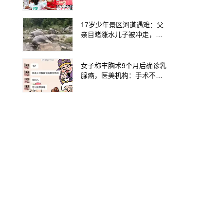
17岁少年景区河道遇难：父
亲目睹涨水儿子被冲走，当
地排除上游泄洪，家属盼厘
清责任
女子称丰胸术9个月后确诊乳
腺癌，医美机构：手术不可
能引发癌症，建议走司法途
径