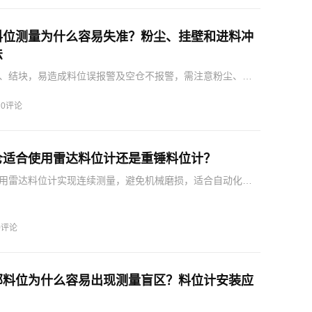
料位测量为什么容易失准？粉尘、挂壁和进料冲
法
、结块，易造成料位误报警及空仓不报警，需注意粉尘、挂
响。
·
0评论
仓适合使用雷达料位计还是重锤料位计？
用雷达料位计实现连续测量，避免机械磨损，适合自动化控
计周期性测量，需维护机械部件。建议配置振棒开关，避免
0评论
部料位为什么容易出现测量盲区？料位计安装应