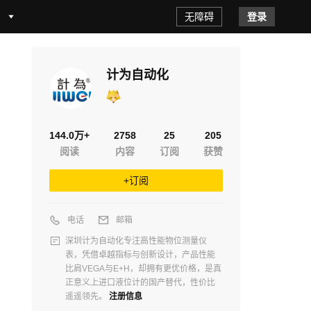
无障碍
登录
厂家
液位计
趋势
国际形势
计为自动化
144.0万+
2758
25
205
阅读
内容
订阅
获赞
+订阅
电话
邮箱
深圳计为自动化专注高性能物位测量仪
表，凭借卓越指标与创新设计，产品性能
比肩VEGA与E+H，却拥有更优价格，是真
正意义上进口液位计的国产替代，性价比
遥遥领先。
注册信息