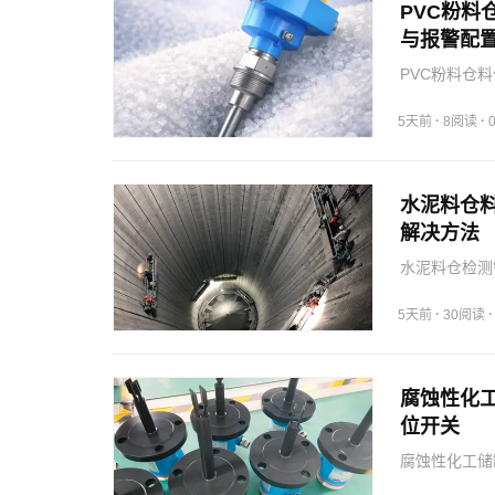
PVC粉
与报警配
PVC粉料仓
况，选择雷达
·
·
5天前
8阅读
水泥料仓
解决方法
水泥料仓检测
响，确保料位
·
5天前
30阅读
腐蚀性化
位开关
腐蚀性化工储
表，确保液位