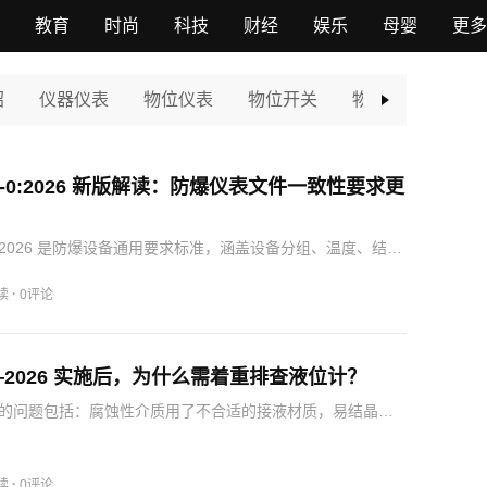
教育
时尚
科技
财经
娱乐
母婴
更多
绍
仪器仪表
物位仪表
物位开关
物位计
源头
079-0:2026 新版解读：防爆仪表文件一致性要求更
79-0:2026 是防爆设备通用要求标准，涵盖设备分组、温度、结构
指导证书、铭牌、说明书等文件编制。
·
读
0评论
67—2026 实施后，为什么需着重排查液位计？
的问题包括：腐蚀性介质用了不合适的接液材质，易结晶、
用容易堵塞的引压方式，有泡沫、有蒸汽却没有考虑对雷达
差压液位计没有考虑密度变化，导波雷达装在进料口、搅拌
附近…
·
读
0评论