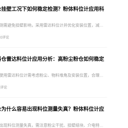
仓挂壁工况下如何稳定检测？粉体料位计应用科
测需避免挂壁影响，采用雷达料位计并优化安装位置，减少
警误动作。
·
0评论
料仓雷达料位计应用分析：高粉尘粉仓如何稳定
使用雷达料位计需考虑粉尘、物料堆角及安装位置，合理选
现精准监控。
0评论
仓为什么容易出现料位测量失真？粉体料位计应
出现料位测量失真，需注意粉尘干扰、挂壁结块、介电特性