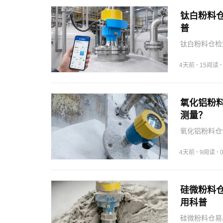
钛白粉料
普
钛白粉料仓检
虚假料位和报
·
4天前
15阅读
氧化铝粉
测量？
氧化铝粉料仓
择安装点以实
·
·
4天前
9阅读
硅微粉料
用科普
硅微粉料仓易