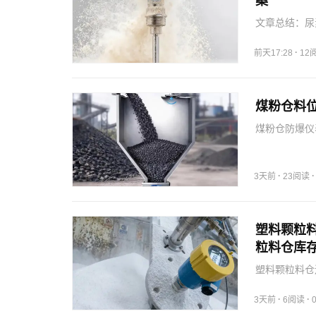
案
文章总结：尿
同，振棒料位
·
前天17:28
12
煤粉仓料
煤粉仓防爆仪
险区域和介质
·
3天前
23阅读
塑料颗粒
粒料仓库
塑料颗粒料仓
意安装与防静
·
·
3天前
6阅读