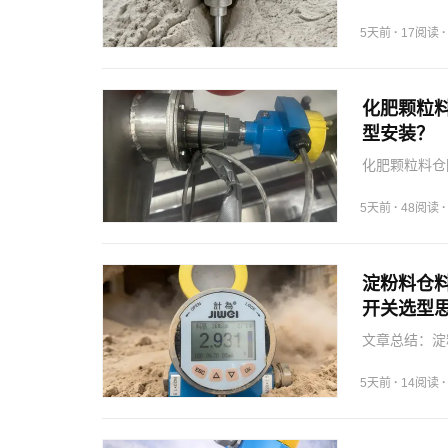
及安装位置，
·
5天前
17阅读
化肥颗粒
型安装？
化肥颗粒料仓
化，确保进料
·
5天前
48阅读
淀粉料仓
开关选型
文章总结：淀
注意安装位置
·
5天前
14阅读