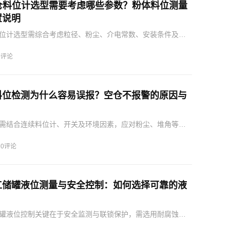
料仓料位计选型需要考虑哪些参数？粉体料位测量
置说明
料位计选型需综合考虑粒径、粉尘、介电常数、安装条件及工
或点式仪表，确保测量准确与安全。
0评论
料位检测为什么容易误报？空仓不报警的原因与
需结合连续料位计、开关及环境因素，应对粉尘、堆角等影
准确及系统安全运行。
·
0评论
工储罐液位测量与安全控制：如何选择可靠的液
罐液位控制关键在于安全监测与联锁保护，需选用耐腐蚀仪
准确、报警可靠，防止泄漏、事故和环境危害。