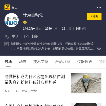
首页
计为自动化
+订阅
144.0万+
2756
25
205
阅读
内容
订阅
获赞
电话
邮箱
深圳计为自动化专注高性能物位测量仪表，凭借卓越指标与创新设
计，产品性能比肩VEGA与E+H，却拥有更优价格，是真正意义上进
口液位计的国产替代，性价比遥遥领先。
查看注册信息
最新
动态
技术文章
产品介绍
仪器仪表
物
硅微粉料仓为什么容易出现料位测
量失真？粉体料位计应用科普
昨天18:14
·
5阅读
·
0评论