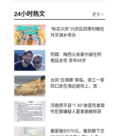
24小时热文
更多
“秋实兴庆”兴庆区四季村晚在
月牙湖乡举办
阿媒：梅西父亲豪尔赫在阿
根廷去世 享年68岁
台风“白海豚”来临，浙江一家
四口走在海边堤坝上，其中9
岁男孩被巨浪卷入海中，搜
救仍在进行
河南西平县“7·30”故意伤害案
件犯罪嫌疑人夏某钢被抓获
搬家报价570元，搬到楼下交