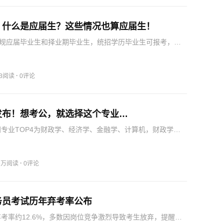
｜什么是应届生？这些情况也算应届生！
规应届毕业生和择业期毕业生，统招学历毕业生可报考，非
用。
·
73阅读
0评论
发布！想考公，就选择这个专业…
热门专业TOP4为财政学、经济学、金融学、计算机，财政学招
税务、海关岗位需求大。
·
.5万阅读
0评论
务员考试历年弃考率公布
考弃考率约12.6%，多数因岗位竞争激烈导致考生放弃，提醒备