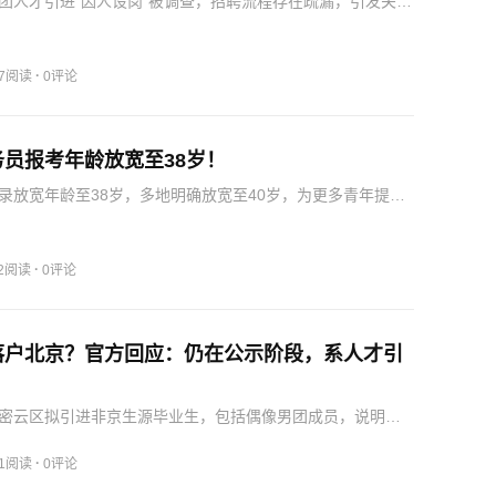
团人才引进“因人设岗”被调查，招聘流程存在疏漏，引发关
招聘的重要性。
·
37阅读
0评论
员报考年龄放宽至38岁！
录放宽年龄至38岁，多地明确放宽至40岁，为更多青年提供
·
42阅读
0评论
落户北京？官方回应：仍在公示阶段，系人才引
密云区拟引进非京生源毕业生，包括偶像男团成员，说明人
流程，涵盖岗位、考核、福利等信息。
·
01阅读
0评论