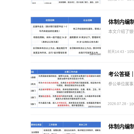
体制内编
本文介绍了银
的区别，适合
·
前天14:43
10
考公答疑｜
参公单位属事
2026.07.28
·
1
体制内编