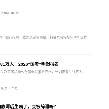
机会。
·
802阅读
0评论
教师、银行招聘、教师选调等岗位，报名及资格复审时间安排明
81万人！2026“国考”明起报名
央机关及直属机构公务员考试报名开始，计划招录3.81万人，报
时间等详细信息已公布。
·
95阅读
0评论
内教师后生病了，会被辞退吗？