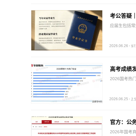
考公答疑
应届生包括常
统招学历不适
2026.06.26
·
9
高考成绩
2026国考
录人数最多，
2026.06.25
·
2
官方：公
2026年国