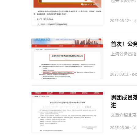
包头市委讲师
注，强调公正
2025.08.12
·
1
首次！公务
上海公务员招
更多机会。
2025.08.11
·
8
男团成员
进
文章介绍北京
才引进政策及
2025.08.06
·
1