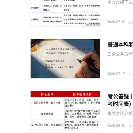
本文介绍了公
责任与荣耀，
2026.07.28
·
2
普通本科
云南公务员考
2026.07.17
·
3
考公答疑
考时间表
本文对比分析
制、报考门槛
2026.06.30
·
1