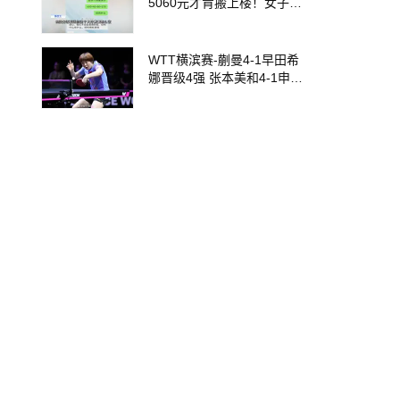
5060元才肯搬上楼！女子傻
眼了……
WTT横滨赛-蒯曼4-1早田希
娜晋级4强 张本美和4-1申裕
斌