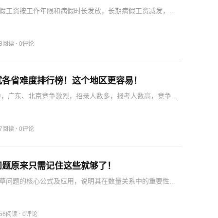
假工资按工作年限和病假时长发放，长期病假工资减发，年
保障合法权益。
·
98阅读
0评论
试各省难度排行榜！这个地区更容易！
考中，广东、北京竞争激烈，招录人数多，报考人数高，竞争比
部地区竞争更激烈。
·
77阅读
0评论
问题原来只需记住这些就够了！
草问题的核心公式及应用，说明其在数量关系中的重要性，
示解题思路。
·
356阅读
0评论