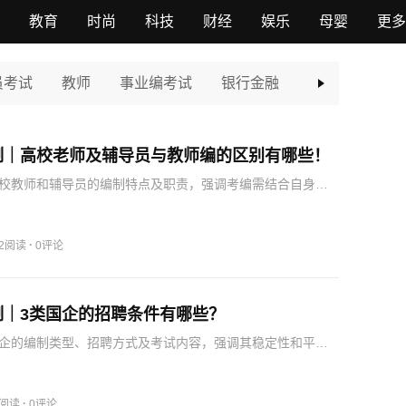
教育
时尚
科技
财经
娱乐
母婴
更多
员考试
教师
事业编考试
银行金融
军队文职
制｜高校老师及辅导员与教师编的区别有哪些！
校教师和辅导员的编制特点及职责，强调考编需结合自身情
位。
·
42阅读
0评论
制｜3类国企的招聘条件有哪些？
企的编制类型、招聘方式及考试内容，强调其稳定性和平台
生结合自身情况选择合适岗位。
·
7阅读
0评论