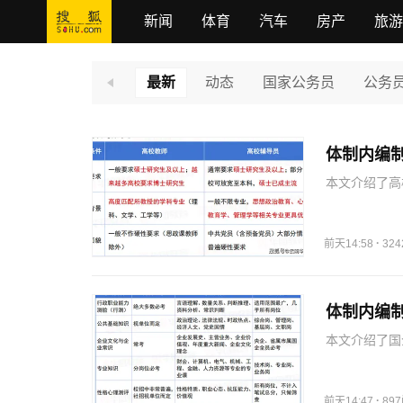
新闻
体育
汽车
房产
旅游
最新
动态
国家公务员
公务
体制内编
本文介绍了高
况选择合适岗
·
前天14:58
32
体制内编
本文介绍了国
优势，建议考
·
前天14:47
89