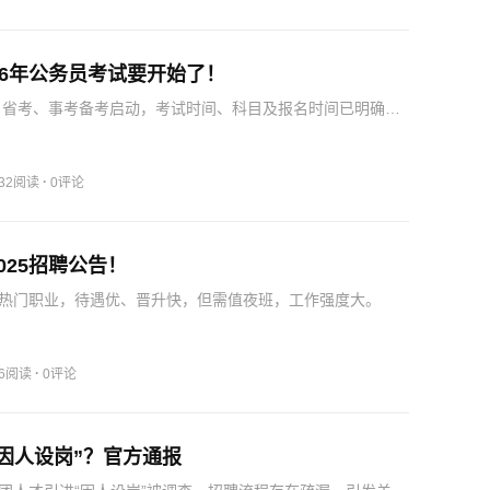
26年公务员考试要开始了！
考、省考、事考备考启动，考试时间、科目及报名时间已明确，
官方公告。
·
632阅读
0评论
025招聘公告！
热门职业，待遇优、晋升快，但需值夜班，工作强度大。
·
56阅读
0评论
因人设岗”？官方通报