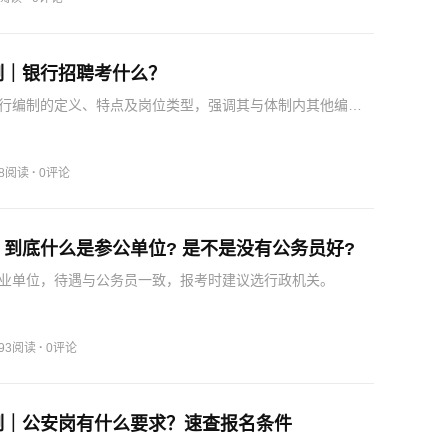
制｜银行招聘考什么？
行编制的定义、特点及岗位类型，强调其与体制内其他编制
考编人群参考。
·
58阅读
0评论
到底什么是参公单位? 是不是没有公务员好?
业单位，待遇与公务员一致，报考时建议选行政机关。
·
093阅读
0评论
制｜公安岗有什么要求？速查报名条件