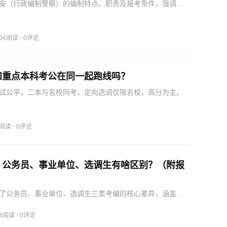
安（行政编制警察）的编制特点、职责及报考条件，强调其
适合考编考生参考。
·
204阅读
0评论
和重点本科考公在同一起跑线吗？
试公平，二本与名校同考，定向选调仅限名校，高分为主。
·
6阅读
0评论
｜公务员、事业单位、选调生有啥区别？（附报
）
了公务员、事业单位、选调生三类考编的核心差异，涵盖编
、考试内容及适合人群，助考生高效备考。
·
84阅读
0评论