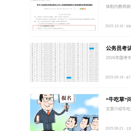
体制内教师病
终奖金停发，
2025.10.10
·
8
公务员考
2026年国
达65:1，西
2025.09.19
·
8
“牛吃草”
文章介绍牛吃
并通过例题展
2025.08.21
·
1