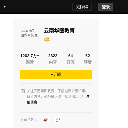
无障碍
登录
特岗
中国烟草
三支一扶
医疗卫生
云南华图教育
1262.7万+
2322
64
62
阅读
内容
订阅
获赞
+订阅
关注云南华图教育，了解最新公考资讯、
备考方法；公务员之路，从华图起步！
注
册信息
分享作者至