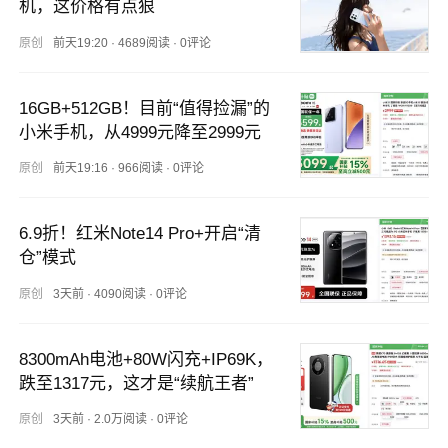
机，这价格有点狠
原创
前天19:20
·
4689阅读
·
0评论
16GB+512GB！目前“值得捡漏”的
小米手机，从4999元降至2999元
原创
前天19:16
·
966阅读
·
0评论
6.9折！红米Note14 Pro+开启“清
仓”模式
原创
3天前
·
4090阅读
·
0评论
8300mAh电池+80W闪充+IP69K，
跌至1317元，这才是“续航王者”
原创
3天前
·
2.0万阅读
·
0评论