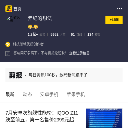
首页
亓纪的想法
+订阅
1.3亿+
5952
61
134
阅读
内容
订阅
获赞
科技领域优质创作者
喜与同好争高下，不与傻瓜论短长！
查看注册信息
每日资讯100秒，数码新闻跑不了
最新
动态
安卓手机
苹果手机
7月安卓次旗舰性能榜：iQOO Z11
跌至前五，第一名售价2999元起