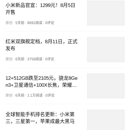
小米新品官宣：1299元！8月5日
开售
原创
5天前
·
8892阅读
·
0评论
红米双旗舰定档，8月11日，正式
发布
原创
6天前
·
3758阅读
·
0评论
12+512GB跌至2105元，骁龙8Ge
n3+卫星通信+100X长焦，荣耀清
仓了
原创
6天前
·
1.1万阅读
·
0评论
全球智能手机排名更新：小米第
三，三星第一，苹果成最大黑马