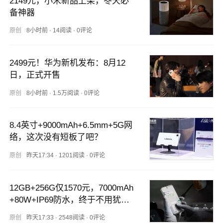
2149元，小米新品上架，冬天必
备神器
原创
8小时前
·
14阅读
·
0评论
2499元！华为新机发布：8月12
日，正式开售
原创
8小时前
·
1.5万阅读
·
0评论
8.4英寸+9000mAh+6.5mm+5G网
络，这次没有短板了吧？
原创
昨天17:34
·
1201阅读
·
0评论
12GB+256G仅1570元，7000mAh
+80W+IP69防水，终于不用犹豫
了
原创
昨天17:33
·
2548阅读
·
0评论