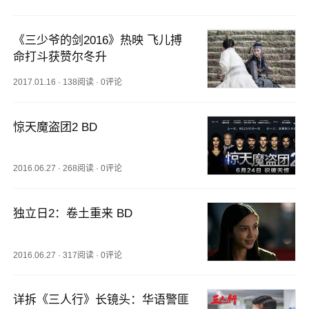
《三少爷的剑2016》热映 飞儿搏
命打斗获赞尔冬升
2017.01.16
·
138阅读
·
0评论
惊天魔盗团2 BD
2016.06.27
·
268阅读
·
0评论
独立日2：卷土重来 BD
2016.06.27
·
317阅读
·
0评论
详拆《三人行》长镜头：华语警匪