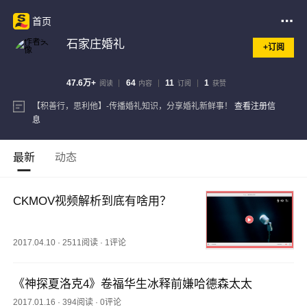
首页
石家庄婚礼
+订阅
47.6万+
64
11
1
阅读
内容
订阅
获赞
【积善行，思利他】-传播婚礼知识，分享婚礼新鲜事！
查看注册信
息
最新
动态
CKMOV视频解析到底有啥用？
2017.04.10
·
2511阅读
·
1评论
《神探夏洛克4》卷福华生冰释前嫌哈德森太太
2017.01.16
·
394阅读
·
0评论