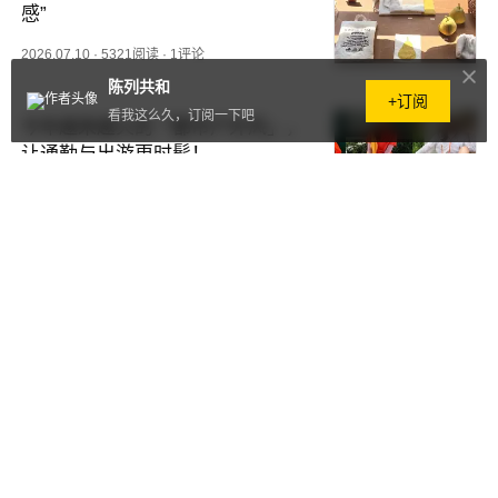
感”
2026.07.10
·
5321阅读
·
1评论
陈列共和
+订阅
看我这么久，订阅一下吧
今年越来越火的「都市户外风」，
让通勤与出游更时髦！
2026.07.10
·
2275阅读
·
1评论
今年夏天「一身宽松」越来越流
行，舒适遮肉又时髦！
2026.07.07
·
9.1万阅读
·
0评论
“用精致从容的态度，过理想精致
的生活”
2026.07.07
·
2.0万阅读
·
0评论