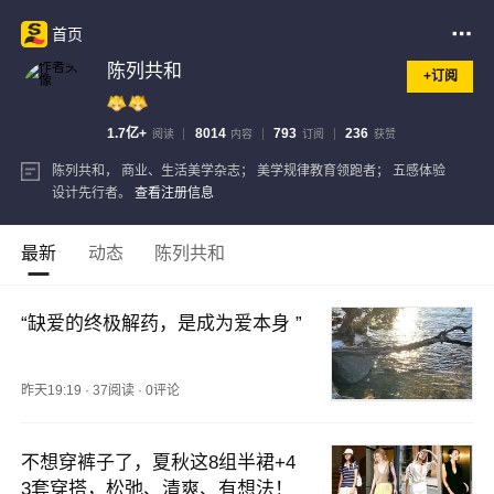
首页
陈列共和
+订阅
1.7亿+
8014
793
236
阅读
内容
订阅
获赞
陈列共和， 商业、生活美学杂志； 美学规律教育领跑者； 五感体验
设计先行者。
查看注册信息
最新
动态
陈列共和
“缺爱的终极解药，是成为爱本身 ”
昨天19:19
·
37阅读
·
0评论
不想穿裤子了，夏秋这8组半裙+4
3套穿搭，松弛、清爽、有想法！