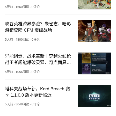
5天前
·
1660阅读
·
0评论
峡谷英雄跨界参战？朱雀志、暗影
游猎登陆 CFM 爆破战场
5天前
·
4800阅读
·
0评论
异能硝烟，战术革新｜穿越火线枪
战王者超能爆破灵狐、奇点面具技
能全解析
5天前
·
1056阅读
·
0评论
塔科夫战场革新，Kord Breach 赛
季 1.1.0.0 版本更新临近
5天前
·
3648阅读
·
0评论