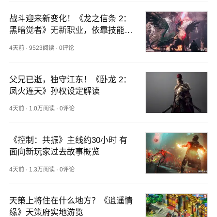
战斗迎来新变化！《龙之信条 2：
黑暗觉者》无新职业，依靠技能拓
展玩法
4天前
·
9523阅读
·
0评论
父兄已逝，独守江东！《卧龙 2：
凤火连天》孙权设定解读
4天前
·
1.0万阅读
·
0评论
《控制：共振》主线约30小时 有
面向新玩家过去故事概览
4天前
·
1.3万阅读
·
0评论
天策上将住在什么地方？《逍遥情
缘》天策府实地游览