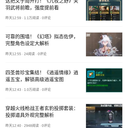
这把父子局开打！《九牧之野》关
羽武将前瞻，强度提前看
昨天12:59
·
1.1万阅读
·
0评论
可靠的围墙！《幻塔》拟态佐伊，
完整角色设定大解析
昨天12:55
·
24阅读
·
0评论
四圣兽珍宝集结！《逍遥情缘》逍
遥五宝，解锁高级逍遥宝图
昨天12:43
·
1.0万阅读
·
0评论
穿越火线枪战王者玄豹投掷套装：
投掷道具外观完整解析
昨天12:40
·
2948阅读
·
0评论