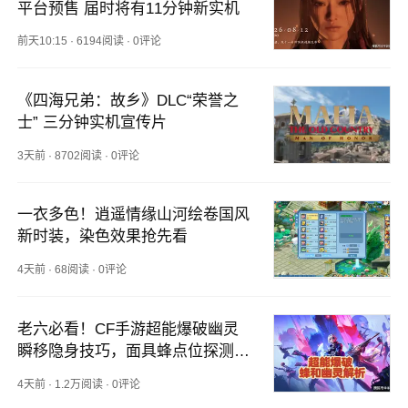
平台预售 届时将有11分钟新实机
前天10:15
·
6194阅读
·
0评论
《四海兄弟：故乡》DLC“荣誉之
士” 三分钟实机宣传片
3天前
·
8702阅读
·
0评论
一衣多色！逍遥情缘山河绘卷国风
新时装，染色效果抢先看
4天前
·
68阅读
·
0评论
老六必看！CF手游超能爆破幽灵
瞬移隐身技巧，面具蜂点位探测思
路
4天前
·
1.2万阅读
·
0评论