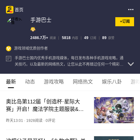
首页
手游巴士
+订阅
2486.7万+
5818
49
89
阅读
内容
订阅
获赞
游戏领域优质创作者
手游巴士国内优秀手机游戏媒体，每日发布各种手机游戏攻略，通
关技巧，以及最新的网络热文，让您从此不再错过任何一个精彩瞬
间！
查看注册信息
最新
动态
游戏攻略
网络热文
娱乐八卦
游
奥比岛第112届「创造杯·星际大
赛」开启！魔法学院主题服装&家
具上新！
昨天13:01
·
1928阅读
·
0评论