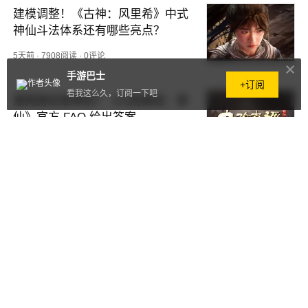
建模调整！《古神：风里希》中式
神仙斗法体系还有哪些亮点？
5天前
·
7908阅读
·
0评论
手游巴士
+订阅
看我这么久，订阅一下吧
是网游还是单机？《九阴真经：修
仙》官方 FAQ 给出答案
5天前
·
9119阅读
·
0评论
不再是线性通关！《生化危机：维
罗妮卡》重制版细节泄露
5天前
·
4663阅读
·
0评论
《龙之信条2》重大更新8月底上线 
PS5/XSX终获60帧模式