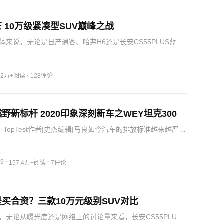
 10万级紧凑型SUV巅峰之战
体来说，无论是日产逍客、哈弗H6还是长安CS55PLUS蓝鲸
质很高的车，最终长安CS55PLUS蓝鲸版取得第一名，日产
哈弗H6第三名，不管是静态评测、机械素质还是动态表现，
·
8.2万+阅读
128评论
野新标杆 2020印象深刻新车之WEY坦克300
·TopTest作者|史杰编辑|马良如今汽车的排放标准越来越严
的环保压力为硬派SUV的生存增添了一些困难，普拉多停产
畅正是受到这样的阻力。话说回来，汽车市场发展至今天，
29
·
·
157.4万+阅读
7评论
买合资？三款10万元级别SUV对比
，无论从曝光度还是网络上的讨论量来看，长安CS55PLUS