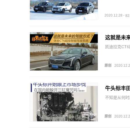
蓝鲸版、第三
SUV。看得
体而…
2020.12.28
·
8
这就是未来
凯迪拉克CT6
够配合车内的
境，地图也能
能，…
原创
2020.12.
牛头标丰
不知是从何时
地抨击三缸发
这种先入为主
开。反观市场
原创
2020.12.