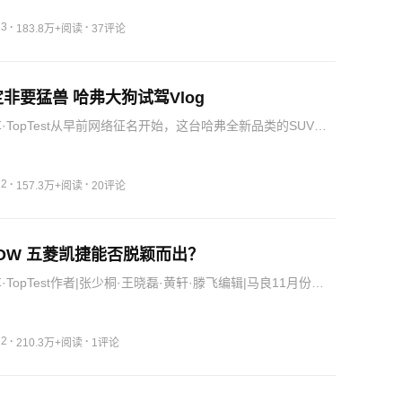
23
·
·
183.8万+阅读
37评论
非要猛兽 哈弗大狗试驾Vlog
·TopTest从早前网络征名开始，这台哈弗全新品类的SUV就
这次哈弗是真的大胆，用这么不可控的方式来给自己的新产
还真没食言，于是遥遥领先第二名近2万票的大狗就这么诞生
22
·
·
157.3万+阅读
20评论
OW 五菱凯捷能否脱颖而出？
·TopTest作者|张少桐·王晓磊·黄轩·滕飞编辑|马良11月份销
，订单累计破3万，要说近期市面上最热门的车型，五菱凯捷算得
，自从正式亮相以来，它的讨论度就居高不下。它…
22
·
·
210.3万+阅读
1评论