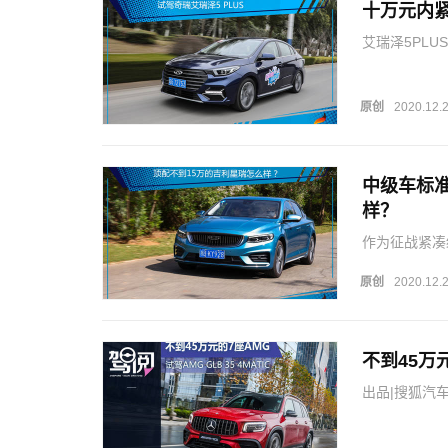
十万元内紧
艾瑞泽5PL
脸设计，分为
字将它们命名
原创
2020.12.
中级车标准
样？
作为征战紧凑
但毕竟一拳难
全场的产品。
原创
2020.12.
的吉利星瑞走
不到45万元
出品|搜狐汽
德斯-AMGG
正式上市的十