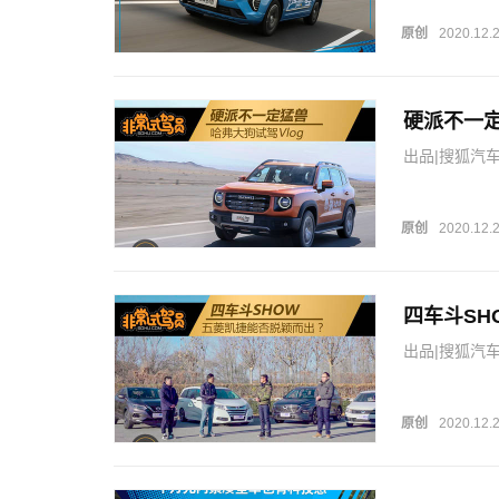
原创
2020.12.
硬派不一定
出品|搜狐汽车
被人关注了，
品命名，最终
了…
原创
2020.12.
四车斗SH
出品|搜狐汽车
售7049辆
上是其中之一
原创
2020.12.