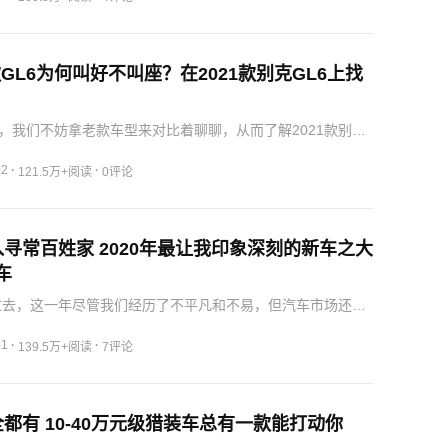
老款GL6为何叫好不叫座？在2021款别克GL6上找
，我们不妨拿老款车型来对比着聊聊，从而了解2021款别克
哪些提升，因为老款的别克GL6我也试驾过，在这里有一点发言
都是说它三缸机的问题，其实不难理解，消费者都希望买到
02
·
·
121.5万+阅读
0评论
寻常百姓家 2020年最让我印象深刻的新车之大
车
将过去，这一年尽管我们经历了不平凡和不易，但汽车市场还是
新意和惊喜。一年算下来，新车零零总总也有几十款。而这
最深的当属来自一汽-大众的新CC猎装版。年轻人总是喜好新
01
·
·
139.5万+阅读
7评论
行更是当代年轻人出奇制胜的法宝。一
都有 10-40万元级猎装车总有一款能打动你