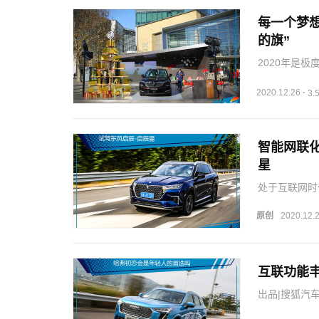
每一个梦想
的旗”
2020年是
情我们共患难
步，每个人心
2020.12.26
·
3
现？面对即将
智能网联
星
处于互联网时
这种远景寄希
能网联领域，
原创
2020.12.
牌。
互联功能丰
出品|搜狐汽车
洁，强调互联