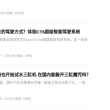
代哈弗H6、日产逍客无疑是最受关注的三款10万元紧凑级
出来，第三代哈弗H6在试图朝着年轻化的方向做出尝试，但整
·
2.0万+阅读
95评论
的驾驶方式？体验CT6超级智能驾驶系统
配备全球领先的SuperCruise超级智能驾驶系统，这一系统能
厘米级高精地图，带来精准定位导航。即使处于陌生的环
做到高度准确性，并且为驾驶者提供监控、警示、交互的功
27
·
·
150.0万+阅读
0评论
田也开始试水三缸机 在国内能躲开三缸魔咒吗？
起，国内汽车消费者似乎被一股迷之舆论冲昏了头，一股脑
动机。如果听到一款车带有三缸字眼，那肯定是避而远之，
的心理作用在很长一段时间或许都无法从消费者内心剥离
中那些换了三缸发动机的车型一个个被现实
26
·
·
44.5万+阅读
2评论