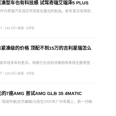
凑型车也有科技感 试驾奇瑞艾瑞泽5 PLUS
US作为奇瑞汽车适应市场变化推出的新品，新车首次采用双前
“大气风范”和“凌厉风尚”两种造型，并以“艾瑞泽”当中的两个
划分为“小艾”和“小泽”。试驾车采用的是电子手刹，在其功…
21
·
·
143.4万+阅读
0评论
紧凑级的价格 顶配不到15万的吉利星瑞怎么
级市场多年的老兵，帝豪已为吉利冲锋陷阵争得无数荣誉，
敌四手，面对众多合资车型的围剿，吉利急需一款足矣撼动
正因如此，基于CMA超级母体架构，以首款宽体轿车为卖点
20
·
·
120.9万+阅读
5评论
进了我们的视线。
的7座AMG 首试AMG GLB 35 4MATIC
车·驾阅作者|史杰编辑|马良在2020年广州车展上，新一代梅赛
LB354MATIC正式上市，是梅赛德斯-AMG品牌在广州车展上
款新车之一，售价为44.98万元，它加入让梅…