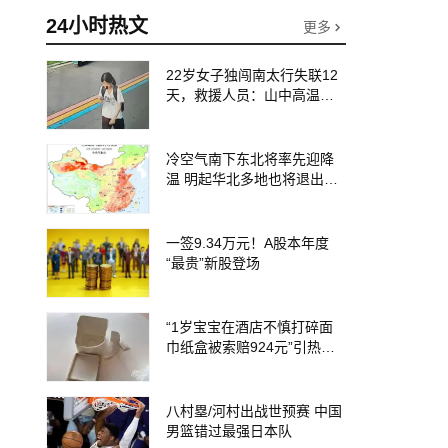
24小时热文
更多
22岁女子独闯南太行失联12
天，救援人员：山中高温、
超1米深野草蜱虫扎堆加大救
援难度
冷空气南下东北将率先迎降
温 明起华北多地也将退出高
温圈
一签9.34万元！A股本年度
“最贵”新股登场
“1岁宝宝在酒店不慎打碎面
巾纸盒被索赔924元”引热
议，三亚涉事酒店回应
八村塁/河村出战世预赛 中国
男篮错过最强日本队