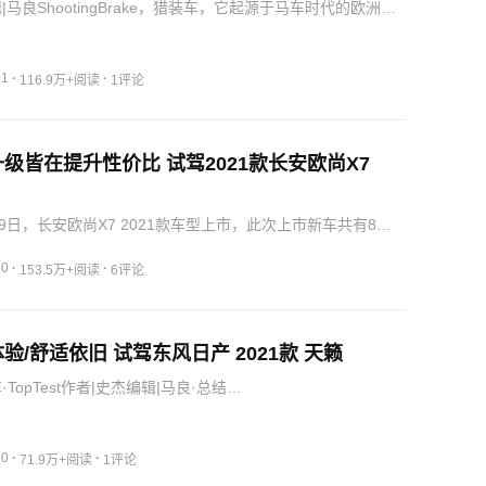
|马良ShootingBrake，猎装车，它起源于马车时代的欧洲，
们装载枪弹和猎犬去打猎的座驾，而现在它已经成为“泛旅行
0世纪初，马车逐渐被汽车所取代，Shooting…
01
·
·
116.9万+阅读
1评论
级皆在提升性价比 试驾2021款长安欧尚X7
月29日，长安欧尚X7 2021款车型上市，此次上市新车共有8
7.77万-12.99万元，价格较2020款没有明显变化，并且此
观、内饰变动不大，仅对欧尚X7配置进行优化。
30
·
·
153.5万+阅读
6评论
验/舒适依旧 试驾东风日产 2021款 天籁
TopTest作者|史杰编辑|马良·总结…
30
·
·
71.9万+阅读
1评论