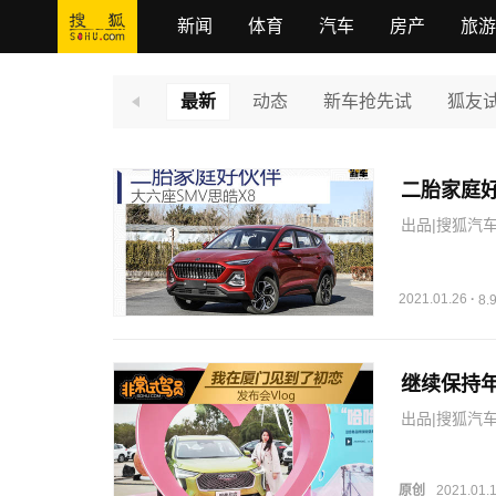
新闻
体育
汽车
房产
旅游
最新
动态
新车抢先试
狐友
二胎家庭好
出品|搜狐汽车
试驾车，领导
吧，我给你拍
2021.01.26
·
8
继续保持年
出品|搜狐汽车
发布会，发布
机。售价7.89
原创
2021.01.