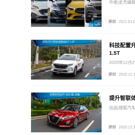
作者|史杰编辑
最开始是贵族
车”的一种。2
原创
2021.01.
科技配置升
1.5T
2020年12
款，售价区间为
次上市新车外
原创
2020.12.
提升智联体
出品|搜狐汽车·
原创
2020.12.