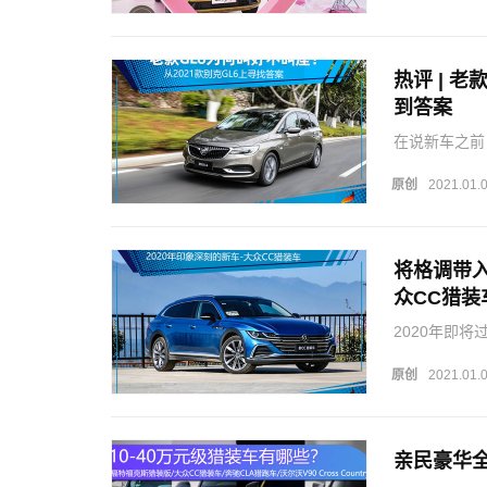
热评 | 
到答案
在说新车之前
GL6到底有
权。多数网友
原创
2021.01.
一款省…
将格调带入
众CC猎装
2020年即
带给我们一丝
其中令我印象
原创
2021.01.
奇的，特立独
亲民豪华全