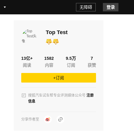
无障碍
登录
场
销量分析
试驾周刊
深度评测
Top Test
13亿+
1582
9.5万
7
阅读
内容
订阅
获赞
+订阅
搜狐汽车试车帮专业评测媒体公众号
注册
信息
分享作者至