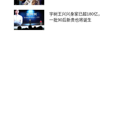
宇树王兴兴身家已超180亿，
一批90后新贵也将诞生