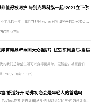
都值得被呵护 与别克昂科旗一起“2021立下你
极度不平凡的一年，我们共担风雨、面对突如其来的新冠肺炎疫
，显人间大爱。时光飞逝，2020年即将结束，回望匆匆的脚
中都感慨万千。年初许下的愿望，立下的目标，是否已经实
·
.5万阅读
3评论
到来的2021年，即日起别克豪华七座SUV
化能否带品牌重回大众视野？试驾东风启辰-启辰
代的我们总希望生活可以变得更简单，更智能。甚至我们将
望于汽车身上。基于种种条件下，自主汽车品牌率先涉足智
东风启辰也不例外，启辰星便是东风启辰品牌智能化第一张
25
·
·
73.8万+阅读
10评论
富/舒适好开 哈弗初恋会是年轻人的首选吗
·TopTest作者|史杰编辑|马良·外观熟悉又陌生·内饰设计简
体验·开起来比想象中更有运动感·总结…