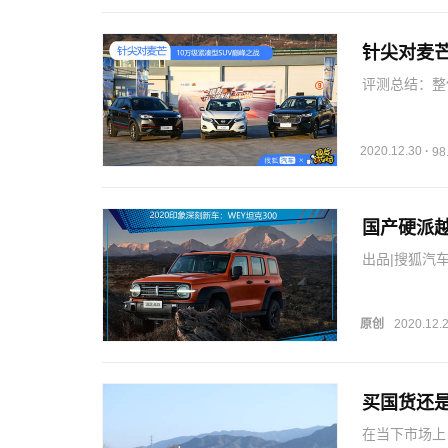
针尖对麦芒
评测总结：整
版都是综合素
逍客第二名，
…
2020.12.30
·
9
国产硬派越
出品|搜狐汽车
苛，越来越大
和帕杰罗·劲
我…
原创
2020.12.
买国货还是
在当下市场上