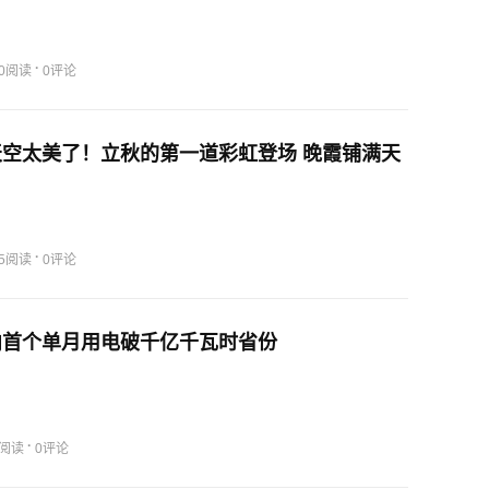
·
00阅读
0评论
空太美了！立秋的第一道彩虹登场 晚霞铺满天
·
95阅读
0评论
内首个单月用电破千亿千瓦时省份
·
0阅读
0评论