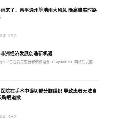
雨来了：昌平通州等地雨大风急 晚高峰实时路
色
·
7阅读
0评论
为非洲经济发展创造新机遇
gji）2日在肯尼亚首都调频电台（CapitalFM）网站刊发题为
要》的文章表示，2026年上半…
医院在手术中误切部分脑组织 导致患者无法自
长鞠躬道歉
·
8阅读
0评论