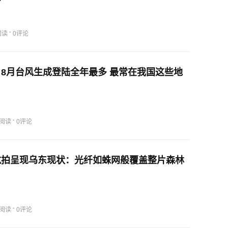
·
阅读
0评论
8月台风生成登陆全年最多 最常在我国这些地
·
3阅读
0评论
航拍呈现乌东现状：光纤如蛛网般覆盖整片森林
·
1阅读
0评论