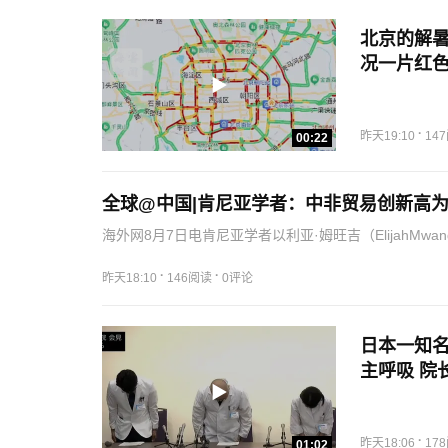
北京的解暑
况一片红
·
昨天19:10
14
00:22
全球@中国|肯尼亚学者：中非贸易创新高
海外网8月7日电肯尼亚学者以利亚·姆旺吉（ElijahMwan
《中非贸易额创下新高为何对非洲大陆经济的未来至关重
·
·
昨天18:10
146阅读
0评论
日本一知名
主呼吸 院
·
昨天18:06
17
01:02