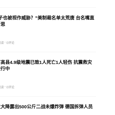
子也被视作威胁？”美制裁名单太荒唐 台名嘴直
所思
·
阅读
0评论
高县4.9级地震已致1人死亡1人轻伤 抗震救灾
进行中
·
阅读
0评论
大降露出500公斤二战未爆炸弹 德国拆弹人员