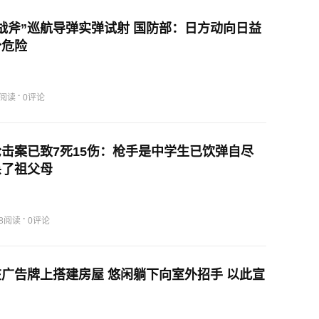
战斧”巡航导弹实弹试射 国防部：日方动向日益
分危险
·
0阅读
0评论
击案已致7死15伤：枪手是中学生已饮弹自尽
杀了祖父母
·
58阅读
0评论
广告牌上搭建房屋 悠闲躺下向室外招手 以此宣