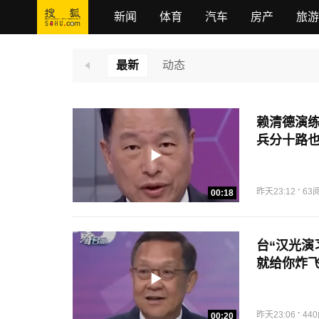
新闻
体育
汽车
房产
旅游
最新
动态
赖清德演练
兵分十路
·
昨天23:12
63
00:18
台“汉光演
就给你炸
·
昨天23:06
44
00:20