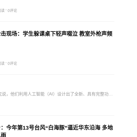
·
阅读
0评论
击现场：学生躲课桌下轻声啜泣 教室外枪声频
·
阅读
0评论
究说，他们利用人工智能（AI）设计出了全新、具有完整功能
组尺度设计生物功能奠定了基础。研究论文摘要说，利用A…
：今年第13号台风“白海豚”逼近华东沿海 多地
风雨