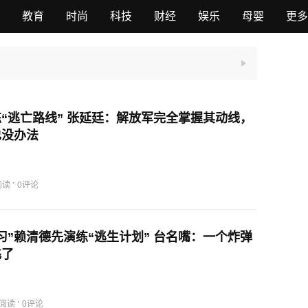
教育
时尚
科技
财经
娱乐
母婴
更多
“逃亡路线” 张延廷：解放军完全掌握其动线，
也没办法
·
阅读
0评论
习”赖清德先演练“逃生计划” 台名嘴：一个炸弹
飞了
·
0阅读
0评论