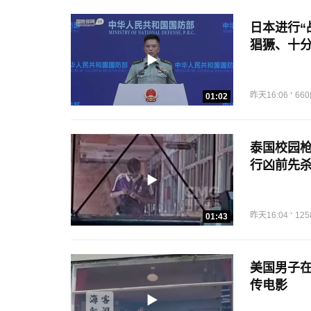
日本进行“
猖獗、十
·
昨天16:06
66
01:02
泰国校园枪
行凶前先
·
昨天16:04
12
01:43
美国男子在
传电影