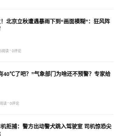
！北京立秋遭遇暴雨下到“画面模糊”：狂风阵
帘
·
66阅读
0评论
有40℃了吧？”气象部门为啥还不预警？专家给
·
5阅读
0评论
机拒捕：警方出动警犬跳入驾驶室 司机惊恐尖
擒