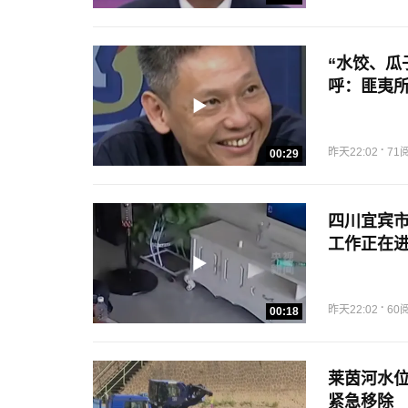
“水饺、瓜
呼：匪夷
·
昨天22:02
71
00:29
四川宜宾市
工作正在
·
昨天22:02
60
00:18
莱茵河水位
紧急移除