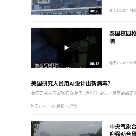
·
昨天16:02
74
00:20
泰国校园枪
响
·
昨天16:02
55
00:15
美国研究人员用AI设计出新病毒？
美国研究人员8月6日在美国《科学》杂志上发表的新研
并能够在实验室中复制的噬菌体。这为利用AI在全基因
·
·
昨天15:40
221阅读
0评论
中央气象台
迎强劲台