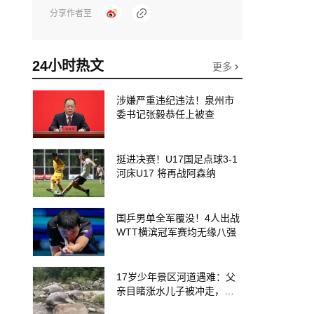
分享作者至
24小时热文
更多
涉嫌严重违纪违法！泉州市
委书记张毅恭任上被查
挺进决赛！U17国足点球3-1
河床U17 将再战阿森纳
国乒男单全军覆没！4人出战
WTT横滨冠军赛均无缘八强
17岁少年景区河道遇难：父
亲目睹涨水儿子被冲走，当
地排除上游泄洪，家属盼厘