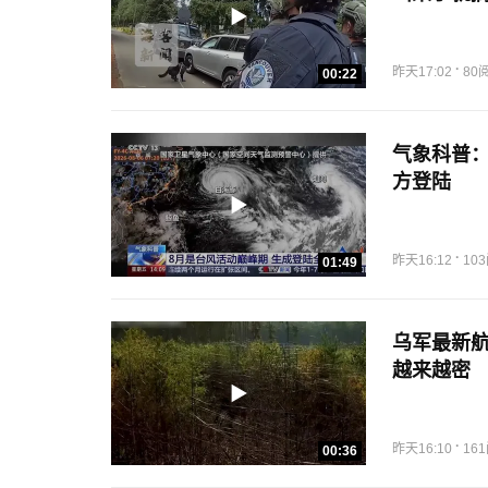
·
昨天17:02
80
00:22
气象科普：
方登陆
·
昨天16:12
10
01:49
乌军最新
越来越密
·
昨天16:10
16
00:36