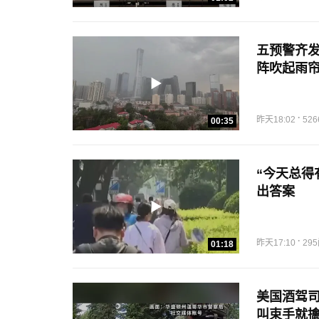
五预警齐发
阵吹起雨
·
昨天18:02
52
00:35
“今天总得
出答案
·
昨天17:10
29
01:18
美国酒驾司
叫束手就