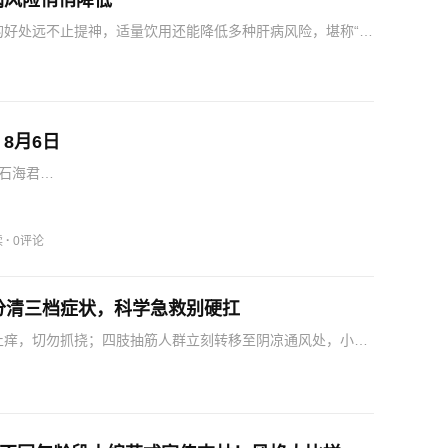
病风险悄悄降低
好处远不止提神，适量饮用还能降低多种肝病风险，堪称“护
喝咖啡的人相比：2026年7月，《临床胃肠病学和肝病…
8月6日
石海君…
·
读
0评论
分清三档症状，科学急救别硬扛
止痒，切勿抓挠；四肢抽筋人群立刻转移至阴凉通风处，小口
掰扯；出现头晕晕厥症状，马上平躺、垫高下肢、松开领口，