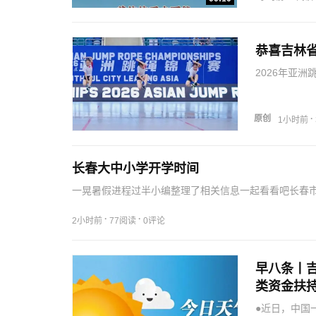
恭喜吉林
2026年亚
个的成绩，刷
璨伊成功卫冕
原创
·
1小时前
长春大中小学开学时间
一晃暑假进程过半小编整理了相关信息一起看看吧长春市中小
月31日8月31日8月24日8月31日8月31日8月24日吉林
·
·
2小时前
77阅读
0评论
早八条丨吉
类资金扶
四省区唯
●近日，中国