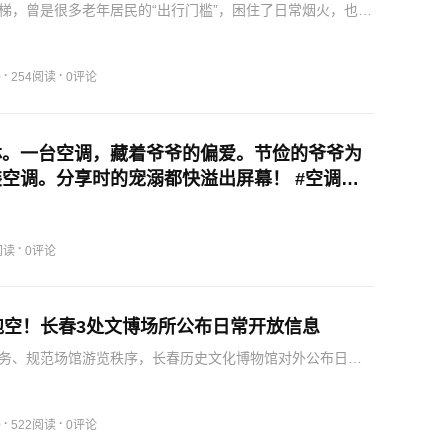
梯，曾是很多老年居民的“出行门槛”，困住了日常烟火，也锁
。吉林省建筑材料工业设计研究院建筑设计分院副院长董璐
来说，加装电梯就像是在老楼旁边单独盖了一间稳固的“小房
·
·
0
254阅读
0评论
林。一台空调，藏着爷爷的偏爱。节俭的爷爷为
空调。分享时的宠溺都快溢出屏幕！ #空调里
爱 #隔辈亲 #温馨一幕 （责编：胡健华 编审：
审：董杰）
·
阅读
0评论
跑空！长春3处文博场所公布日常开放信息
务、规范场馆游览秩序，长春历史文化博物馆对外公布日常
市民游客提前规划行程，畅游展馆探寻属于长春的岁月印
文化博物馆开放时间组团参观：仅接受长春历史文化博物馆
不接受…
·
·
0
522阅读
0评论