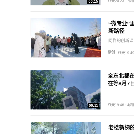
·
昨天20:23
7阅
00:15
“微专业”
新路径
同样的创新课
与文化产业”
市水文化生态
原创
昨天19:4
风暴”；…
全东北都在
在等8月7
审：董杰
·
昨天19:48
4阅
00:11
老楼新梯的