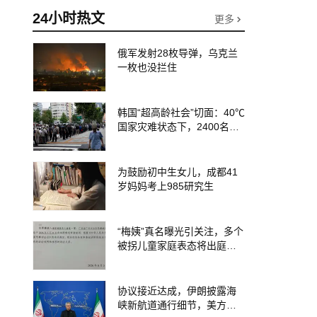
24小时热文
更多
俄军发射28枚导弹，乌克兰
一枚也没拦住
韩国“超高龄社会”切面：40℃
国家灾难状态下，2400名首
尔老人还在巷子里收废纸
为鼓励初中生女儿，成都41
岁妈妈考上985研究生
“梅姨”真名曝光引关注，多个
被拐儿童家庭表态将出庭作
证，有家属透露：“梅姨”谢家
梅已经是老年人
协议接近达成，伊朗披露海
峡新航道通行细节，美方再