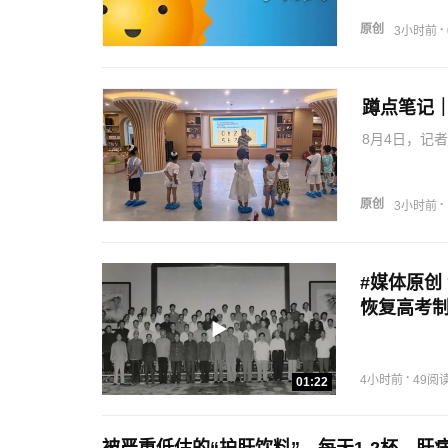
系：多部门协
会主办的“2
原创
·
3小时前
协同应…
蹲点笔记｜
8月4日，记
个盛夏，“夏
堂“活”起来
争先…
原创
·
3小时前
#媒体原创
恢复高考制
梦AI （
审：李晓
·
4小时前
49阅
01:22