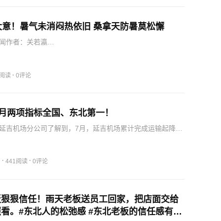
大意！暑气未消闷热依旧 桑拿天防暑莫松懈
闻作者：关若瀛…
·
5阅读
0评论
7月两项指标全国、东北第一！
延吉机场分公司了解到，7月，延吉机场累计完成运输起降
，旅客吞吐量23.03万人次，其中，对韩旅客量位居东北第一，国
44.8%，位列全国第一。据了解，延吉机场提前3个月启动
·
·
2
441阅读
0评论
板狠狠信任！雨天老板送员工回家，把店面交给
看。#东北人的松弛感 #东北老板的信任感有多