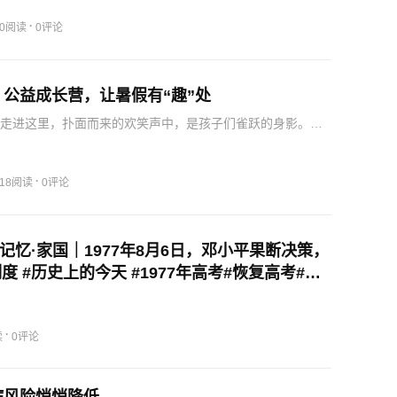
同监管与产业智造双向赋能实践》项目，在中国汽车工业协
026汽车数据创新应用大赛”上，荣获“智能制造与车辆研发数据
·
0阅读
0评论
公益成长营，让暑假有“趣”处
者走进这里，扑面而来的欢笑声中，是孩子们雀跃的身影。这
日童行暑你最棒”2026暑期儿童成长营系列公益活动正用一堂
的课程，为孩子们打开不一样的假期。孩子们在老师的引导下，
·
18阅读
0评论
 记忆·家国｜1977年8月6日，邓小平果断决策，
度 #历史上的今天 #1977年高考#恢复高考#即
作者：李琳 实习生 王处瑜；一审：武官政；二
静；三审：贾艳玲）
·
读
0评论