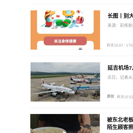
长图丨别
来源：彩练新
·
昨天16:07
17
延吉机场
近日，记者从
1599架次
际旅客占比达
暑…
原创
昨天15:5
被东北老
陌生顾客照