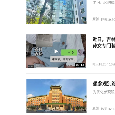
老旧小区的楼
住了晚年闲暇
介绍说，通俗
子”，通过…
原创
昨天19:3
近日，吉
孙女专门装
藏着爷爷的
裴晶莹 监
·
昨天18:25
10
00:13
想参观别
为优化参观服
开放信息，请
记！长春历史
的团组参观，
原创
昨天16:3