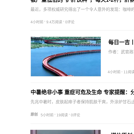
被严重低估的“护肝饮料”，每天1-2杯，肝
最近，多项权威研究得出了一个令人意外的发现：咖啡的
肝饮料”。研究发现：每天喝1~2杯咖啡的人，与完全不
·
·
4小时前
9.4万阅读
0评论
每日一吉丨
作者：武官政
·
4小时前
11阅
中暑绝非小事 重症可危及生命 专家提醒：
先兆中暑时，皮肤起痱子者保持肌肤干爽，外涂炉甘石
补充淡盐水或电解质水，轻柔按摩痉挛肢体，切忌用力
恢复…
·
·
原创
5小时前
19阅读
0评论