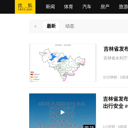
新闻
体育
汽车
房产
旅游
最新
动态
吉林省发
吉林省水利厅
警预计，8月
市九台区、长
历时强降…
·
32分钟前
5阅
吉林省发布
出行安全 
瑾 二审：
·
1小时前
0阅读
00:10