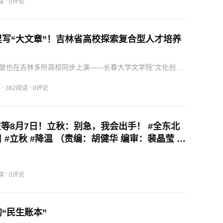
·
读
0评论
里写“大文章”！吉林省高校探索复合型人才培养
堂也在吉林多所高校同步上演——长春大学文学院“文化创意
微专业的课堂，没有传统的理论讲授，而是把学生带进了长春
园，围绕“如何将生态资源转化为文旅产品”展开了一场“头脑
·
·
9
362阅读
0评论
等8月7日！立秋：别急，我会出手！ #全东北
日 #立秋 #降温 （责编：胡健华 编审：裴晶莹 监
）
·
读
0评论
“民生账本”