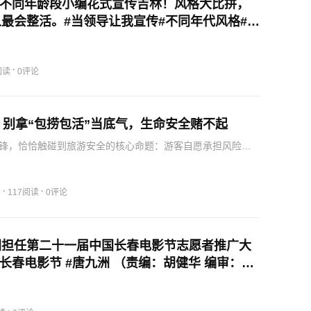
 不同年龄段小编花式宣传吉林！风格大比拼，
最会整活。#当领导让我宣传#不同年代风格#领
儿动静#宣传大美吉林 （责编：姚瑶 编审：裴
：董杰 ）
·
阅读
0评论
｜别拿“包捞包活”当底气，生命安全赌不起
锋，恰恰触碰到旅游安全的核心命题：游客自愿承担风险，
方可以放任风险；提前告知风险，更不是经营者推卸责任的
行业要创新出圈，打造特色无可厚非，但绝不能以牺牲安全
惊险…
·
·
3
117阅读
0评论
洲担任第二十一届中国长春电影节志愿者推广大
国长春电影节 #唐九洲 （责编：胡健华 编审：裴
：董杰）