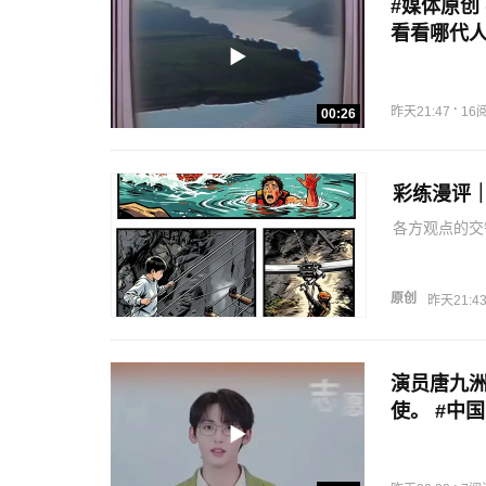
#媒体原创
看看哪代人
导让我搞点
晶莹 监审
·
昨天21:47
16
00:26
彩练漫评
各方观点的交
绝不代表运营
挡箭牌。文旅
换取流量，靠
原创
昨天21:4
演员唐九
使。 #中
晶莹 监审