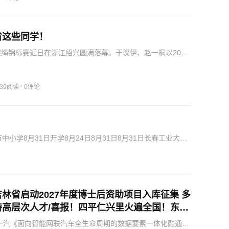
省这些同学！
洲跳绳锦标赛近日在浙江绍兴圆满落幕。于璨伊、赵一桐以202
新9—11岁女子组2×30秒双摇接力世界纪录并夺得金牌，于
该项目亚洲冠军；赵一桐以1124个刷新9—11岁女子组3…
·
39阅读
0评论
学8月31日开学8月24日8月31日8月31日长春工业大学8
建筑大学8月31日8月31日8月…
林省启动2027年度博士后资助项目入库征集 多
持高层次人才/喜报！四平仁兴里火遍全国！东北
一入选国家级公共文化优秀案例
一汽《面向智能网联汽车全生命周期的数据要素一体化融通体