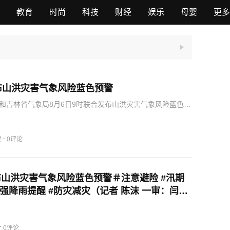
教育
时尚
科技
财经
娱乐
母婴
更多
布山洪灾害气象风险蓝色预警
和吉林省气象局8月6日9时联合发布山洪灾害气象风险蓝色预
6日白天至8月7日白天，吉林市舒兰市，松原市前郭县，长春
春新区发生山洪灾害可能性一般；其他地区也可能因局地短
·
读
0评论
山洪灾害气象风险蓝色预警＃注意避险 #汛期
#强降雨提醒 #防灾减灾（记者 陈沫 一审：闫虹
毕玮琳 三审：赵宝忠）
·
0评论