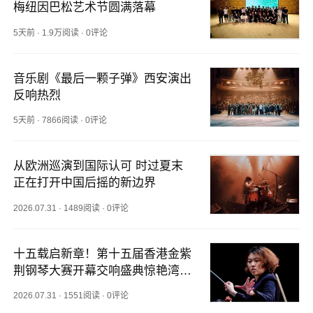
梅纽因巴松艺术节圆满落幕
5天前
·
1.9万阅读
·
0评论
音乐剧《最后一颗子弹》西安演出
反响热烈
5天前
·
7866阅读
·
0评论
从欧洲巡演到国际认可 时过夏末
正在打开中国后摇的新边界
2026.07.31
·
1489阅读
·
0评论
十五载启新章！第十五届香港金紫
荆钢琴大赛开幕交响盛典惊艳湾
区！
2026.07.31
·
1551阅读
·
0评论