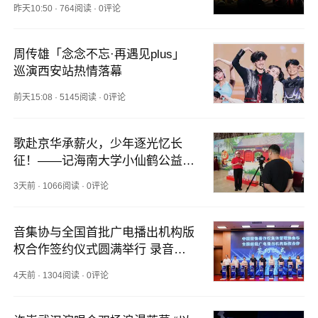
昨天10:50
·
764阅读
·
0评论
周传雄「念念不忘·再遇见plus」
巡演西安站热情落幕
前天15:08
·
5145阅读
·
0评论
歌赴京华承薪火，少年逐光忆长
征！——记海南大学小仙鹤公益艺
术团红色研学之行
3天前
·
1066阅读
·
0评论
音集协与全国首批广电播出机构版
权合作签约仪式圆满举行 录音制
作者获酬权落地取得里程碑式突破
4天前
·
1304阅读
·
0评论