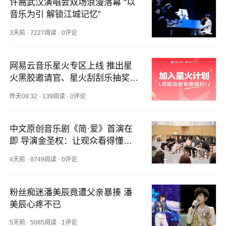
许嵩武汉演唱会双场浪漫落幕 “以
音乐为引 解锁江城记忆”
3天前
·
7227阅读
·
0评论
网易云音乐星火专区上线 推出星
火黑胶邀请官、星火刮刮乐抽奖等
活动
昨天09:32
·
139阅读
·
0评论
中文原创音乐剧《简·爱》首演在
即 导演金圣权：让观众看得懂经
典
4天前
·
8749阅读
·
0评论
粉丝痴迷潘美辰竟遭父亲暴揍 潘
美辰心疼不已
5天前
·
5085阅读
·
1评论