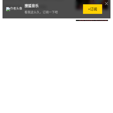
搜狐音乐
2026.07.30
·
1.7万阅读
·
0评论
+订阅
看我这么久，订阅一下吧
中文说唱最快10万收藏专辑诞生！
网易云音乐上线SASIOVERLXRD
《赫鬼》
2026.07.29
·
855阅读
·
0评论
2.3万组青年创意角逐实效大奖，
榄菊专家评鉴会圆满收官！
2026.07.29
·
1199阅读
·
0评论
李巍生日发布全新单曲《有爱就足
够》：以温柔之声呼唤世间善意
2026.07.29
·
9581阅读
·
0评论