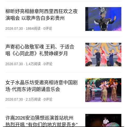
柳昕妤亮相赫章阿西里西狂欢之夜
演唱会 以歌声告白多彩贵州
2026.07.30
·
1864阅读
·
0评论
声寄初心致敬军魂 王莉、于适合
唱《心同此愿》礼赞峥嵘岁月
2026.07.30
·
1.4万阅读
·
0评论
女子水晶乐坊受邀亮相诗意中国剧
场·代雨东诗词朗诵音乐会
2026.07.30
·
2.3万阅读
·
0评论
许嵩2026安泊猜想巡演首站杭州
热烈开唱 “有你们的地方就是吾乡”