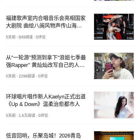
福建歌声室内合唱音乐会亮相国家
大剧院 曲绘八闽风物声传山海韵
味
5天前
·
849阅读
·
0评论
从“一轮游”预测到拿下“浪姐七季最
强Rapper” 黄灿灿改写自己的人生
剧本
5天前
·
2298阅读
·
0评论
环球唱片唱作新人Kaelyn正式出道 
《Up & Down》温柔治愈都市人
5天前
·
1.6万阅读
·
0评论
低音回响，乐聚岛城！2026青岛