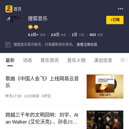
首页
搜狐音乐
+订阅
4.1亿+
2.6万
1万
843
阅读
内容
订阅
获赞
搜狐音乐官方账号，分享最新音乐资讯。
查看注册信息
最新
动态
音乐资讯
音乐人物
演出信息
评
歌曲《中国人会飞》上线网易云音
乐
昨天17:09
·
1033阅读
·
0评论
跨越三千年的文明回响：刘宇、Al
an Walker (艾伦沃克) 、孙名川联
手推出国风电音单曲《金乌》