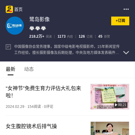
首页
鹭岛影像
+订阅
218.2万+
1173
126
45
阅读
内容
订阅
获赞
中国摄像协会常务理事，国家中级电影电视摄影师，15年新闻宣传
工作经验，擅长摄影摄像及后期处理，中央及地方媒体发表稿件
2000余篇
查看注册信息
最新
动态
“女神节”免费生育力评估大礼包来
啦！
00:21
2024.02.29
·
154阅读
·
0评论
女生腹腔镜术后排气操