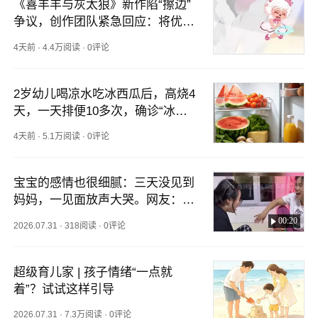
《喜羊羊与灰太狼》新作陷“擦边”
争议，创作团队紧急回应：将优化
镜头、更加审慎
4天前
·
4.4万阅读
·
0评论
2岁幼儿喝凉水吃冰西瓜后，高烧4
天，一天排便10多次，确诊“冰箱
病”！医生提醒：近期高发
4天前
·
5.1万阅读
·
0评论
宝宝的感情也很细腻：三天没见到
妈妈，一见面放声大哭。网友：听
着宝宝哭，我也跟着哭了
00:20
2026.07.31
·
318阅读
·
0评论
超级育儿家 | 孩子情绪“一点就
着”？试试这样引导
2026.07.31
·
7.3万阅读
·
0评论