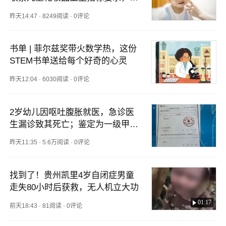
一般化妆品严格10倍
昨天14:47
·
8249阅读
·
0评论
书单 | 菲尔兹奖带火数学热，这份
STEM书单送给每个好奇的心灵
昨天12:04
·
6030阅读
·
0评论
2岁幼儿因呕吐腹胀就医，急诊医
生漏诊致其死亡；鉴定为一级甲等
医疗事故，医生犯医疗事故罪获刑
昨天11:35
·
5.6万阅读
·
0评论
1年，医院赔偿146万余元
找到了！贵州凯里4岁自闭症男童
走失80小时后获救，无人机立大功
01:17
前天18:43
·
81阅读
·
0评论