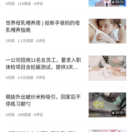
就业性别歧视，责令立即改正并罚
00:33
3天前
·
110阅读
·
0评论
22000元
世界母乳喂养周 | 给新手爸妈的母
乳喂养指南
3天前
·
2.1万阅读
·
0评论
一公司招用11名女员工，要求入职
体检项目含妊娠测试，提供3天内
孕检证明，被罚22000元
3天前
·
3.4万阅读
·
0评论
萌娃外出被炒米粉吸引，回家后不
停练习颠勺
00:09
4天前
·
189阅读
·
0评论