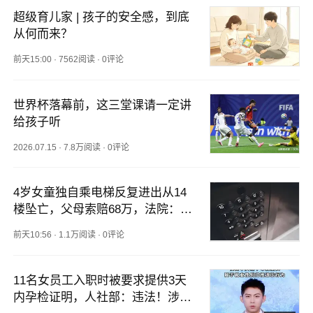
超级育儿家 | 孩子的安全感，到底
从何而来？
前天15:00
·
7562阅读
·
0评论
世界杯落幕前，这三堂课请一定讲
给孩子听
2026.07.15
·
7.8万阅读
·
0评论
4岁女童独自乘电梯反复进出从14
楼坠亡，父母索赔68万，法院：父
母担主责，物业担责10%赔偿13.5
前天10:56
·
1.1万阅读
·
0评论
万
11名女员工入职时被要求提供3天
内孕检证明，人社部：违法！涉及