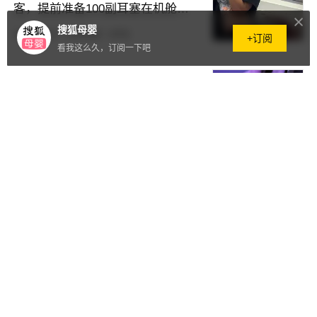
客，提前准备100副耳塞在机舱发
放
搜狐母婴
2026.07.29
·
1098阅读
·
0评论
+订阅
看我这么久，订阅一下吧
假期孩子沉迷于玩手机，亲子冲突
不断？专家建议：五步变“对抗”为
“合作”
2026.07.28
·
8793阅读
·
0评论
台风天母亲怀抱幼儿被风吹倒，蜷
缩身体紧紧护住孩子，保安飞奔来
救人
00:24
2026.07.28
·
481阅读
·
0评论
澳门政府发布美素佳儿奶粉铅超标
事件最新检测结果
2026.07.28
·
3.1万阅读
·
0评论