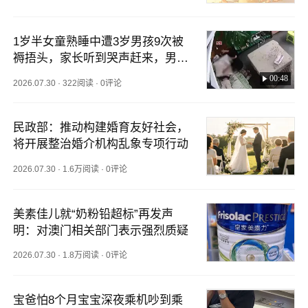
1岁半女童熟睡中遭3岁男孩9次被
褥捂头，家长听到哭声赶来，男孩
才离开
00:48
2026.07.30
·
322阅读
·
0评论
民政部：推动构建婚育友好社会，
将开展整治婚介机构乱象专项行动
2026.07.30
·
1.6万阅读
·
0评论
美素佳儿就“奶粉铅超标”再发声
明：对澳门相关部门表示强烈质疑
2026.07.30
·
1.8万阅读
·
0评论
宝爸怕8个月宝宝深夜乘机吵到乘