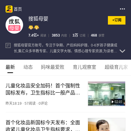
首页
搜狐母婴
+订阅
7.4亿+
3853
3万
468
阅读
内容
订阅
获赞
搜狐母婴官方账号，专注于孕期、产后妈妈护理、0-6岁孩子健康成
长,集汇众多早教专家、儿童文学大咖、情感心理专家资源,为读者提
供全方位育儿知识。
查看注册信息
最新
动态
妈咪最爱败
育儿观察室
超级育儿家
儿童化妆品安全加码！首个强制性
国标发布，卫生指标比一般产品严
格10倍，给孩子用更安心了
02:01
昨天18:19
·
57阅读
·
0评论
首个化妆品新国标今天发布：全面
收紧儿童化妆品卫生指标要求，比