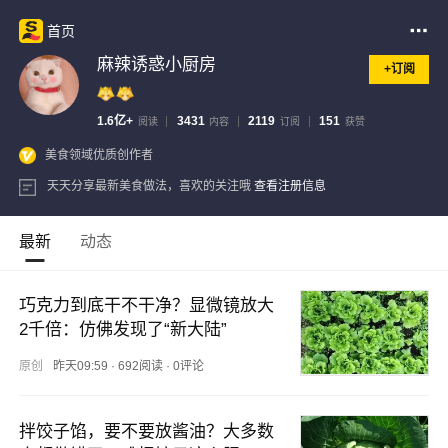
首页
麻辣诱惑小厨房
+订阅
1.6亿+
3431
2119
151
阅读
内容
订阅
获赞
美食领域优质创作者
天天分享最新美食做法，喜欢的关注哦
查看注册信息
最新
动态
巧克力到底干不干净？显微镜放大
2千倍：仿佛发现了“新大陆”
原创
昨天09:59
·
692阅读
·
0评论
拌饺子馅，要不要放酱油？大多数