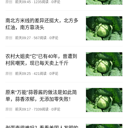
原创
前天09:45
·
1235阅读
·
0评论
南北方米线的差异还挺大，北方多
红油，南方靠浇头
原创
前天09:27
·
567阅读
·
0评论
农村大姐卖“它”已有40年，曾遭到
村民嘲笑，现已每天卖上千斤
原创
前天09:25
·
421阅读
·
0评论
原来“万能”蒜蓉酱的做法是如此简
单，蒜香浓郁，无添加零失败！
原创
前天09:17
·
7339阅读
·
0评论