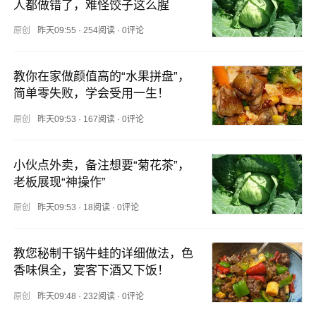
人都做错了，难怪饺子这么腥
原创
昨天09:55
·
254阅读
·
0评论
教你在家做颜值高的“水果拼盘”，
简单零失败，学会受用一生！
原创
昨天09:53
·
167阅读
·
0评论
小伙点外卖，备注想要“菊花茶”，
老板展现“神操作”
原创
昨天09:53
·
18阅读
·
0评论
教您秘制干锅牛蛙的详细做法，色
香味俱全，宴客下酒又下饭！
原创
昨天09:48
·
232阅读
·
0评论