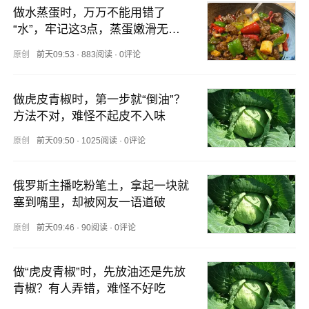
做水蒸蛋时，万万不能用错了
“水”，牢记这3点，蒸蛋嫩滑无气
孔
原创
前天09:53
·
883阅读
·
0评论
做虎皮青椒时，第一步就“倒油”？
方法不对，难怪不起皮不入味
原创
前天09:50
·
1025阅读
·
0评论
俄罗斯主播吃粉笔土，拿起一块就
塞到嘴里，却被网友一语道破
原创
前天09:46
·
90阅读
·
0评论
做“虎皮青椒”时，先放油还是先放
青椒？有人弄错，难怪不好吃