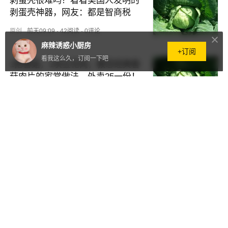
剥蛋壳很难吗？看看美国人发明的
剥蛋壳神器，网友：都是智商税
原创
前天09:09
·
42阅读
·
0评论
麻辣诱惑小厨房
+订阅
看我这么久，订阅一下吧
1把香菇，1块五花肉，教您经典香
菇肉片的家常做法，外卖25一份！
原创
3天前
·
5454阅读
·
0评论
这菜凉拌比拍黄瓜好吃多了，简单
一拌就上桌，下酒必备，解腻爽口
原创
3天前
·
7325阅读
·
0评论
黑麦葡萄干面包，低油无糖，减肥
人士也可以放肆吃
原创
3天前
·
293阅读
·
0评论