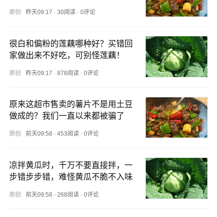
原创
昨天09:17
·
30阅读
·
0评论
很白和偏粉的莲藕哪种好？买错回
家做出来不好吃，可别怪莲藕！
原创
昨天09:17
·
878阅读
·
0评论
原来这超市售卖的薯片不是用土豆
做成的？我们一直以来都被骗了
原创
前天09:58
·
453阅读
·
0评论
凉拌黄瓜时，千万不要直接拌，一
步错步步错，难怪黄瓜不脆不入味
原创
前天09:58
·
268阅读
·
0评论