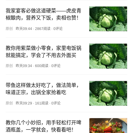
我家宴客必做这道硬菜——虎皮青
椒酿肉，营养又下饭，卖相也赞！
原创
昨天09:44
·
2867阅读
·
0评论
教你用紫菜做小零食，家里电饭锅
就能搞定，学会了不用去外面买
原创
昨天09:34
·
600阅读
·
0评论
带鱼这样做太好吃了，做法简单，
味道正宗，出锅全家抢着吃
原创
昨天09:29
·
161阅读
·
0评论
教你几个小妙招，用手轻松打开啤
酒瓶盖，一学就会，快看看吧！