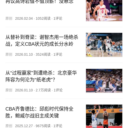
再议高诗岩值不值顶薪！没悬念
原创
2026.02.04
·
1052阅读
·
1评论
从替补到脊梁：谢智杰用一场绝杀
战，定义CBA状元的成长分水岭
原创
2026.01.10
·
3524阅读
·
1评论
从“过程赢家”到遭绝杀：北京豪华
阵容为何沦为“纸老虎”？
原创
2026.01.10
·
2.7万阅读
·
1评论
CBA齐鲁德比：邱彪时代保持全
胜，鲍威尔战旧主成关键
原创
2025.12.27
·
9675阅读
·
1评论