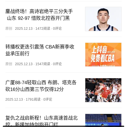
鏖战终场！高诗岩绝平三分失手
 山东 92-97 惜败北控吞开门黑
原创
2025.12.13
·
1472阅读
·
0评论
转播权更迭引震荡 CBA新赛季收
益承压前行
原创
2025.12.13
·
1547阅读
·
0评论
广厦88-74轻取山西 布朗、塔克各
砍16分山西第三节仅得12分
2025.12.13
·
1791阅读
·
0评论
复仇之战启新程！山东高速首战北
控，新援加持剑指开门红