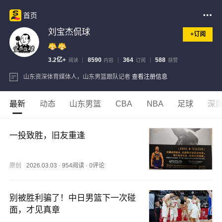
首页
刘宝杰侃球
+订阅
3.2亿+
8590
364
588
阅读
内容
订阅
获赞
山东资深体育媒体人，山东男篮跟队记者
查看注册信息
最新
动态
山东男篮
CBA
NBA
足球
深
一投致胜，旧友重逢
原创
2026.03.03
·
954阅读
·
0评论
别被胜利骗了！中日男篮下一次碰
面，才见真章