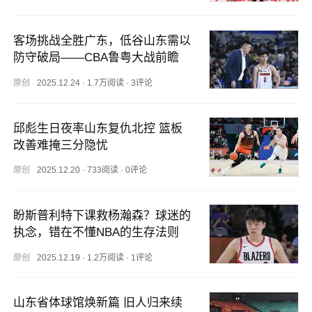
客场挑战全胜广东，低谷山东需以
防守破局——CBA鲁粤大战前瞻
原创
2025.12.24
·
1.7万阅读
·
3评论
邱彪生日夜率山东复仇北控 篮板
改善难掩三分隐忧
原创
2025.12.20
·
733阅读
·
0评论
盼斯普利特下课救杨瀚森？球迷的
执念，错在不懂NBA的生存法则
原创
2025.12.19
·
1.2万阅读
·
1评论
山东省体球馆焕新篇 旧人归来续