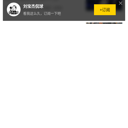
刘宝杰侃球
原创
2025.12.12
·
4477阅读
·
0评论
+订阅
看我这么久，订阅一下吧
三分箭雨落齐鲁：山东高速男篮的
外线蜕变与新赛季展望
原创
2025.12.09
·
6971阅读
·
0评论
山东高速男篮昂首晋级俱乐部杯八
强 阵容淬炼蓄力CBA新赛季
原创
2025.12.08
·
4010阅读
·
0评论
齐鲁德比！山东高速100-93力克青
岛崂山啤酒晋级八强
原创
2025.12.08
·
1.2万阅读
·
0评论