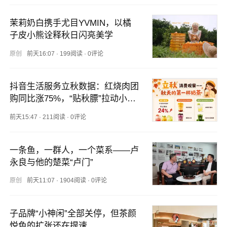
茉莉奶白携手尤目YVMIN，以橘
子皮小熊诠释秋日闪亮美学
原创
前天16:07
·
199阅读
·
0评论
抖音生活服务立秋数据：红烧肉团
购同比涨75%，“贴秋膘”拉动小炒
肉等地方菜消费
前天15:47
·
211阅读
·
0评论
一条鱼，一群人，一个菜系——卢
永良与他的楚菜“卢门”
原创
前天11:07
·
1904阅读
·
0评论
子品牌“小神闲”全部关停，但茶颜
悦色的扩张还在提速