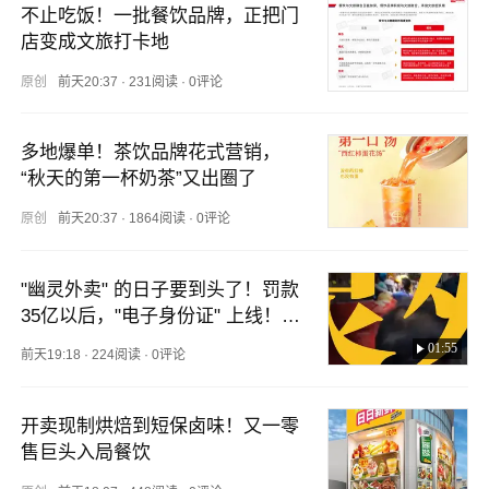
不止吃饭！一批餐饮品牌，正把门
店变成文旅打卡地
原创
前天20:37
·
231阅读
·
0评论
多地爆单！茶饮品牌花式营销，
“秋天的第一杯奶茶”又出圈了
原创
前天20:37
·
1864阅读
·
0评论
"幽灵外卖" 的日子要到头了！罚款
35亿以后，"电子身份证" 上线！#
餐饮创业 #外卖 #电子身份证 #幽
01:55
前天19:18
·
224阅读
·
0评论
灵外卖 #餐饮商家
开卖现制烘焙到短保卤味！又一零
售巨头入局餐饮