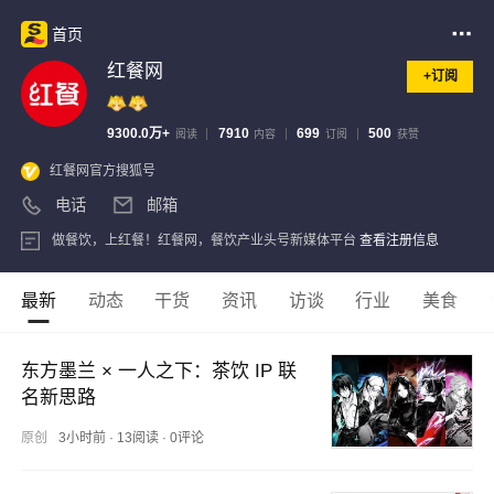
首页
红餐网
+订阅
9300.0万+
7910
699
500
阅读
内容
订阅
获赞
红餐网官方搜狐号
电话
邮箱
做餐饮，上红餐！红餐网，餐饮产业头号新媒体平台
查看注册信息
最新
动态
干货
资讯
访谈
行业
美食
东方墨兰 × 一人之下：茶饮 IP 联
名新思路
原创
3小时前
·
13阅读
·
0评论