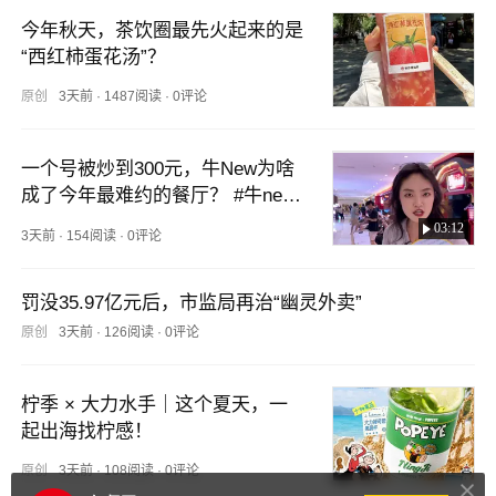
今年秋天，茶饮圈最先火起来的是
“西红柿蛋花汤”？
原创
3天前
·
1487阅读
·
0评论
一个号被炒到300元，牛New为啥
成了今年最难约的餐厅？ #牛new
寿喜烧 #自助餐 #自助模式 #餐饮
03:12
3天前
·
154阅读
·
0评论
 #餐饮经营
罚没35.97亿元后，市监局再治“幽灵外卖”
原创
3天前
·
126阅读
·
0评论
柠季 × 大力水手｜这个夏天，一
起出海找柠感！
原创
3天前
·
108阅读
·
0评论