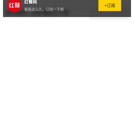
红餐网
+订阅
看我这么久，订阅一下吧
茶饮咖啡，决战“最后三公里”
原创
3天前
·
217阅读
·
0评论
西贝副牌“天边羊多”鲜羊料理即将开业；贝恩资本将以
约6.35亿美元接手贡茶
原创
3天前
·
159阅读
·
0评论
从一个品牌到80多个品牌，美心靠
什么支撑增长？
原创
3天前
·
172阅读
·
0评论
供应链名品 | 丁点儿干锅酱，B、
C端通用，适用于麻辣香锅、烤鱼