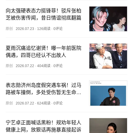
向太强硬表态力挺锋菲！驳斥张柏
芝被伤害传闻，昔日情谊彻底翻篇
原创
2026.07.23
·
126阅读
·
0评论
夏雨沉痛追忆谢贤！曝一年前医院
偶遇，四哥已经认不出故人
原创
2026.07.22
·
404阅读
·
0评论
表志勋济州岛度假突遇车祸！过马
路被车撞倒，多处受伤暂无生命危
险
原创
2026.07.22
·
624阅读
·
0评论
宁艺卓正面喊话黑粉！规劝年轻人
健康上网，放狠话再施暴直接起诉