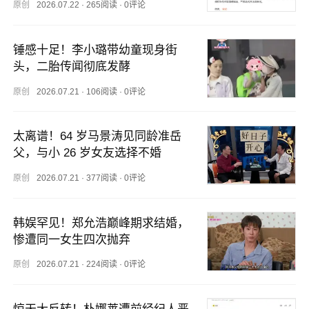
原创
2026.07.22
·
265阅读
·
0评论
锤感十足！李小璐带幼童现身街
头，二胎传闻彻底发酵
原创
2026.07.21
·
106阅读
·
0评论
太离谱！64 岁马景涛见同龄准岳
父，与小 26 岁女友选择不婚
原创
2026.07.21
·
377阅读
·
0评论
韩娱罕见！郑允浩巅峰期求结婚，
惨遭同一女生四次抛弃
原创
2026.07.21
·
224阅读
·
0评论