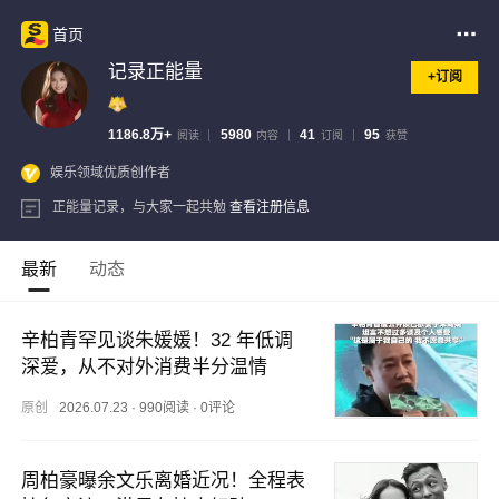
首页
记录正能量
+订阅
1186.8万+
5980
41
95
阅读
内容
订阅
获赞
娱乐领域优质创作者
正能量记录，与大家一起共勉
查看注册信息
最新
动态
辛柏青罕见谈朱媛媛！32 年低调
深爱，从不对外消费半分温情
原创
2026.07.23
·
990阅读
·
0评论
周柏豪曝余文乐离婚近况！全程表