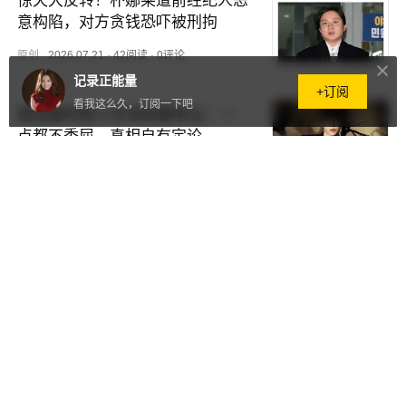
惊天大反转！朴娜莱遭前经纪人恶
意构陷，对方贪钱恐吓被刑拘
原创
2026.07.21
·
42阅读
·
0评论
记录正能量
+订阅
看我这么久，订阅一下吧
南柱赫时隔 4 年谈校暴争议：一
点都不委屈，真相自有定论
原创
2026.07.21
·
1086阅读
·
0评论
离谱！梁轩安二审死不认性侵罪，
翻车甩锅：只怪我识人不清
原创
2026.07.21
·
50阅读
·
0评论
瞒不住了！张雅琪隐婚多年实锤，
嫁富二代万俊丰细节曝光
原创
2026.07.21
·
924阅读
·
0评论