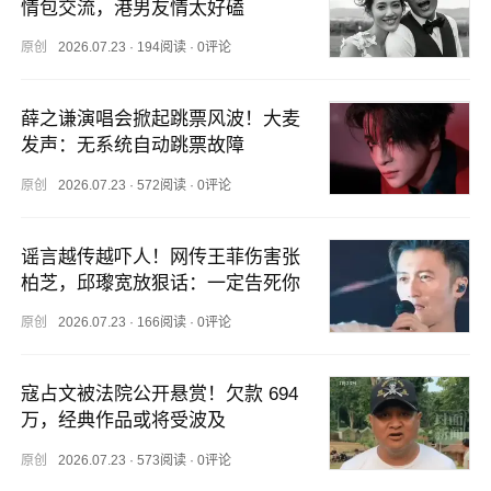
情包交流，港男友情太好磕
原创
2026.07.23
·
194阅读
·
0评论
薛之谦演唱会掀起跳票风波！大麦
发声：无系统自动跳票故障
原创
2026.07.23
·
572阅读
·
0评论
谣言越传越吓人！网传王菲伤害张
柏芝，邱瓈宽放狠话：一定告死你
原创
2026.07.23
·
166阅读
·
0评论
寇占文被法院公开悬赏！欠款 694 
万，经典作品或将受波及
原创
2026.07.23
·
573阅读
·
0评论