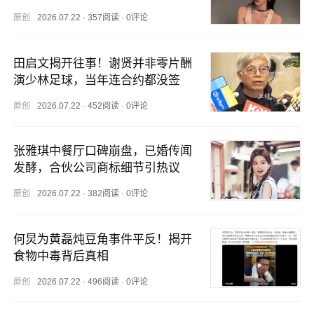
原创
2026.07.22
·
357阅读
·
0评论
田启文揭开往事！谢贤并非零片酬
演少林足球，当年连合约都没签
原创
2026.07.22
·
452阅读
·
0评论
张雅琪中餐厅口碑崩盘，已婚传闻
发酵，合伙公司商标细节引热议
原创
2026.07.22
·
382阅读
·
0评论
何炅为黄磊炖豆角事件平反！揭开
食物中毒背后真相
原创
2026.07.22
·
496阅读
·
0评论