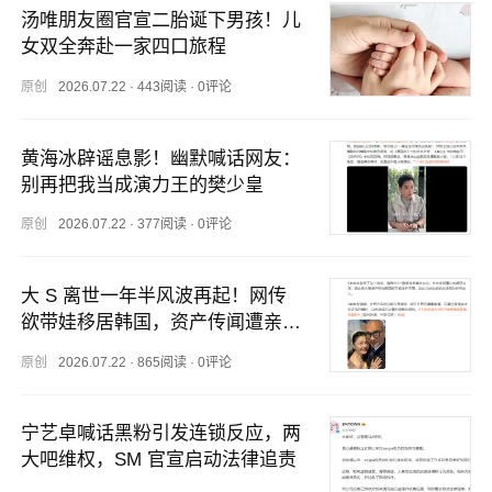
汤唯朋友圈官宣二胎诞下男孩！儿
女双全奔赴一家四口旅程
原创
2026.07.22
·
443阅读
·
0评论
黄海冰辟谣息影！幽默喊话网友：
别再把我当成演力王的樊少皇
原创
2026.07.22
·
377阅读
·
0评论
大 S 离世一年半风波再起！网传
欲带娃移居韩国，资产传闻遭亲友
打脸
原创
2026.07.22
·
865阅读
·
0评论
宁艺卓喊话黑粉引发连锁反应，两
大吧维权，SM 官宣启动法律追责