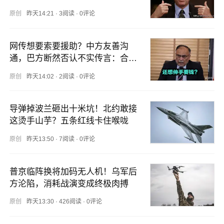
原创
昨天14:21
·
3阅读
·
0评论
网传想要索要援助？中方友善沟
通，巴方断然否认不实传言：合作
向来自主开展
原创
昨天14:02
·
2阅读
·
0评论
导弹掉波兰砸出十米坑！北约敢接
这烫手山芋？五条红线卡住喉咙
原创
昨天13:50
·
7阅读
·
0评论
普京临阵换将加码无人机！乌军后
方沦陷，消耗战演变成终极肉搏
原创
昨天13:30
·
426阅读
·
0评论