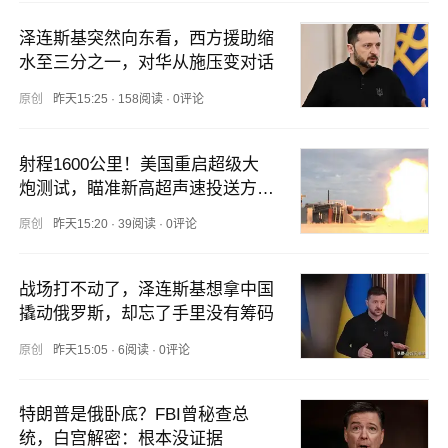
泽连斯基突然向东看，西方援助缩
水至三分之一，对华从施压变对话
原创
昨天15:25
·
158阅读
·
0评论
射程1600公里！美国重启超级大
炮测试，瞄准新高超声速投送方
式！
原创
昨天15:20
·
39阅读
·
0评论
战场打不动了，泽连斯基想拿中国
撬动俄罗斯，却忘了手里没有筹码
原创
昨天15:05
·
6阅读
·
0评论
特朗普是俄卧底？FBI曾秘查总
统，白宫解密：根本没证据