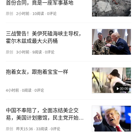
首份合同，竟是一座军事基地
原创
2小时前
·
10阅读
·
0评论
三战警告！美伊死磕海峡主导权，
霍尔木兹成最大火药桶
原创
3小时前
·
9阅读
·
0评论
抱着女友，跟抱着宝宝一样
00:06
4小时前
·
0阅读
·
0评论
中国不奉陪了，全面冻结美企交
易，美国计划撤馆，民主党开始甩
黑锅
原创
昨天15:36
·
33阅读
·
0评论