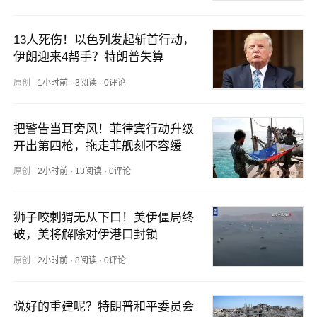
13人死伤！以色列发起斩首行动，
伊朗迎来4帮手？特朗普失算
原创
1小时前
·
3阅读
·
0评论
把警告当耳旁风！菲律宾行动升级
开出第四枪，拖走菲舰刻不容缓
原创
2小时前
·
13阅读
·
0评论
狮子咬刺猬无从下口！美伊僵局终
破，美将解除对伊港口封锁
原创
2小时前
·
8阅读
·
0评论
说好的重建呢？特朗普和平委员会