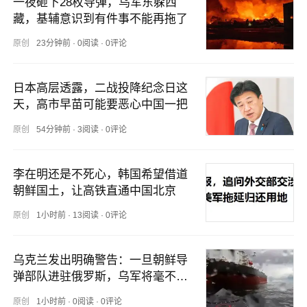
一夜砸下28枚导弹，乌军东躲西
藏，基辅意识到有件事不能再拖了
原创
23分钟前
·
0阅读
·
0评论
日本高层透露，二战投降纪念日这
天，高市早苗可能要恶心中国一把
原创
54分钟前
·
3阅读
·
0评论
李在明还是不死心，韩国希望借道
朝鲜国土，让高铁直通中国北京
原创
1小时前
·
13阅读
·
0评论
乌克兰发出明确警告：一旦朝鲜导
弹部队进驻俄罗斯，乌军将毫不犹
豫立即将其摧毁
原创
1小时前
·
0阅读
·
0评论