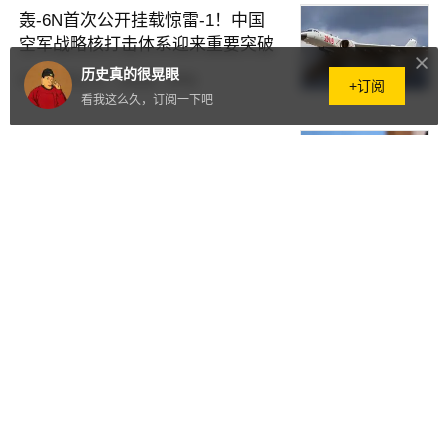
轰-6N首次公开挂载惊雷-1！中国
空军战略核打击体系迎来重要突破
历史真的很晃眼
原创
昨天12:37
·
28阅读
·
0评论
+订阅
看我这么久，订阅一下吧
伊朗一把手和二把手失联？总统罕
见说漏嘴：内部有人要搞大事
原创
昨天11:59
·
69阅读
·
0评论
军委下令禁打猎，许世友却在文件
上批：打鸟还是可以的
原创
前天14:53
·
100阅读
·
0评论
没有外交抗议，没有警告环节，中
方连出5招反制美国，哪疼打哪！