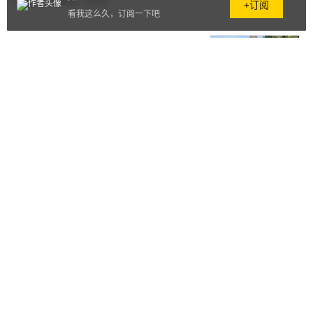
4天前
·
1900阅读
·
0评论
+订阅
看我这么久，订阅一下吧
俄罗斯政客逃往法国 此前曾公开
挑战普京
原创
4天前
·
66.8万+阅读
·
97评论
罕见出手救日元 美国想救的其实
是自己
原创
6天前
·
5.9万阅读
·
1评论
受性骚扰指控 美共和党议员退出
连任竞选 | 国际专题
4天前
·
3196阅读
·
0评论
美媒曝美军弹药短缺 特朗普质问