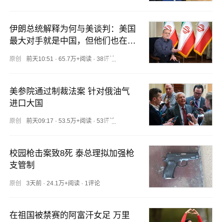
伊朗总统解释为何与美谈判：美国
最大对手就是中国，但他们也在对
话
原创
前天10:51
·
65.7万+阅读
·
38评论
美参院通过制裁法案 针对俄油气
进口大国
原创
前天09:17
·
53.5万+阅读
·
53评论
校园枪击案致8死 泰总理拟加强枪
支管制
原创
3天前
·
24.1万+阅读
·
1评论
在祖国被禁赛的阿富汗女足 万里