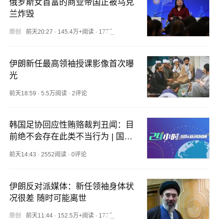
俄罗斯女首富的商业帝国正被乌克
兰炸毁
原创
前天20:27
·
145.4万+阅读
·
177评论
伊朗新任最高领袖授课影像首次曝
光
前天18:59
·
5.5万阅读
·
2评论
韩国足协回应性贿赂裁判丑闻：目
前绝不会存在此类不当行为 | 国际
专题
前天14:43
·
2552阅读
·
0评论
伊朗反对派媒体：新任领袖身体状
况很差 随时可能离世
原创
前天11:44
·
152.5万+阅读
·
172评论