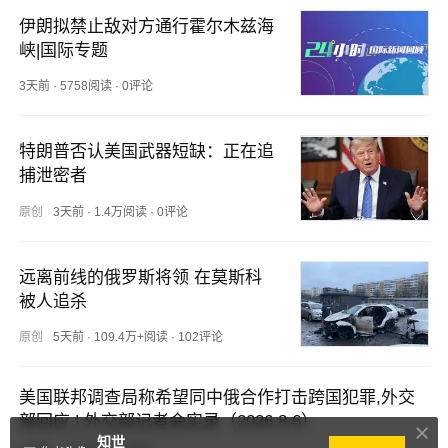
伊朗拟禁止敌对方通行霍尔木兹海
峡|国际专题
3天前
·
5758阅读
·
0评论
特朗普否认美国武器短缺：正在追
捕泄密者
原创
3天前
·
1.4万阅读
·
0评论
远离前线的俄罗斯将领 在莫斯科
被人追杀
原创
5天前
·
109.4万+阅读
·
102评论
美国联邦调查局称希望同中俄合作打击跨国犯罪,外交
部回应 | 外交部记者会实录（2026.8.6）
知世