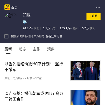
首页
知世
+订阅
90.8亿+
1.5万
205.1万+
5.7万
阅读
内容
订阅
获赞
搜狐新闻国际频道官方账号
查看注册信息
最新
动态
主张
观察
以色列拒绝“加沙和平计划”：坚持
不撤军
原创
7分钟前
·
2阅读
·
0评论
泽连斯基：援俄朝军或达5万 乌愿
同韩国合作