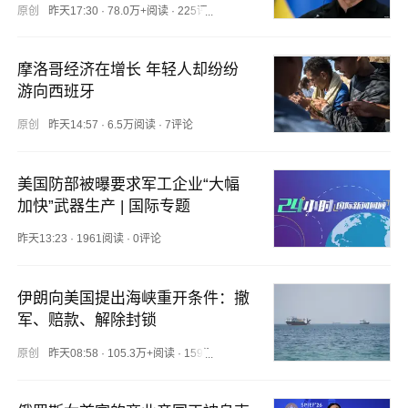
原创
昨天17:30
·
78.0万+阅读
·
225评论
摩洛哥经济在增长 年轻人却纷纷
游向西班牙
原创
昨天14:57
·
6.5万阅读
·
7评论
美国防部被曝要求军工企业“大幅
加快”武器生产 | 国际专题
昨天13:23
·
1961阅读
·
0评论
伊朗向美国提出海峡重开条件：撤
军、赔款、解除封锁
原创
昨天08:58
·
105.3万+阅读
·
159评论