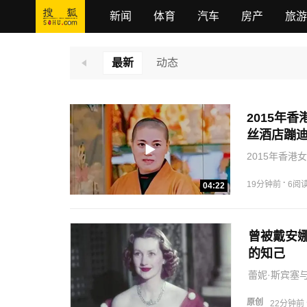
新闻
体育
汽车
房产
旅游
最新
动态
2015年
丝酒店蹦迪(
2015年香
·
19分钟前
6阅
04:22
曾被戴安
的知己
蕾妮·斯宾塞
名门，早年因
原创
22分钟前