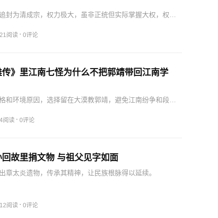
追封为清成宗，权力极大，虽非正统但实际掌握大权，权倾
得被鞭尸、夺爵的结局。
·
21阅读
0评论
雄传》里江南七怪为什么不把郭靖带回江南学
格和环境原因，选择留在大漠教郭靖，避免江南纷争和段天
·
4阅读
0评论
孙回故里捐文物 与祖父见字如面
出章太炎遗物，传承其精神，让民族根脉得以延续。
·
12阅读
0评论