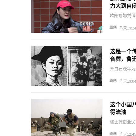
力大到自
欧阳娜娜凭借
追梦。
原创
昨天13:2
这是一个
合葬，鲁
齐白石晚年为
命，晚年靠画
原创
昨天13:0
这个小国
得流油
瑞士凭借全民
身之本。
原创
昨天12:4