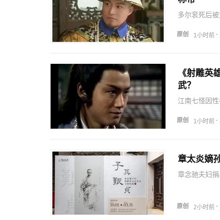
多尔衮死后被
朝野，最终落
原创
·
1小时前
《射雕英
武？
江南七怪因性
德的算计。
原创
·
1小时前
章太炎嫡
章念驰夫妇捐
原创
·
2小时前