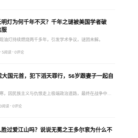
长明灯为何千年不灭？千年之谜被美国学者破
信服
现油灯持续燃烧两千多年，引发学术争议，谜团未解。
·
·
5阅读
0评论
成大国元首，犯下滔天罪行，56岁跟妻子一起自
寒，因民族主义与仇恨走上极端政治道路，最终在战争中毁
·
0阅读
0评论
人胜过爱江山吗？说说无冕之王多尔衮为什么不