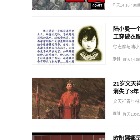
·
昨天14:16
80
02:57
陆小曼一个
工穿破衣
徐志摩与陆小
婚，徐志摩不
原创
昨天14:0
21岁文
消失了3年
文天祥青年得
原创
昨天13:4
欧阳娜娜