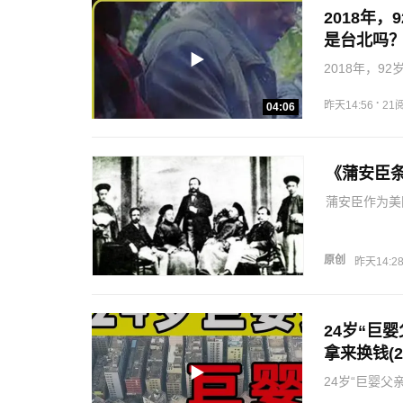
2018年
是台北吗
2018年，
·
昨天14:56
21
04:06
《蒲安臣
蒲安臣作为美
中美外交的复
原创
昨天14:2
24岁“巨
拿来换钱(2
24岁“巨婴父