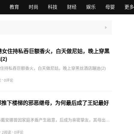
教育
时尚
科技
财经
娱乐
母婴
更多
香港女住持私吞巨额香火，白天做尼姑，晚上穿黑
2)
港女住持私吞巨额香火，白天做尼姑，晚上穿黑丝酒店蹦迪(2)
·
读
0评论
娜推下楼梯的邪恶继母，为何最后成了王妃最好
与戴安娜曾因家庭矛盾产生敌意，后成为亲密挚友，其母出身
婚姻问题备受争议，后成为伯爵夫人并投身公益。
·
·
2阅读
0评论