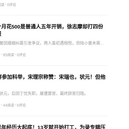
·
阅读
0评论
月花500是普通人五年开销，徐志摩却打四份
服
曼因婚姻纠葛引发争议，两人虽初遇相悦，但陆小曼未离
顾反对执意追求，最终陷入舆论漩涡。
·
·
6
85阅读
0评论
天祥参加科举，宋理宗称赞：宋瑞也，状元！但他
状元，后因丁忧失职，屡遭罢官，最终辞官归隐。
·
·
5
44阅读
0评论
早年经历大起底！13岁就开始打工，为录专辑压