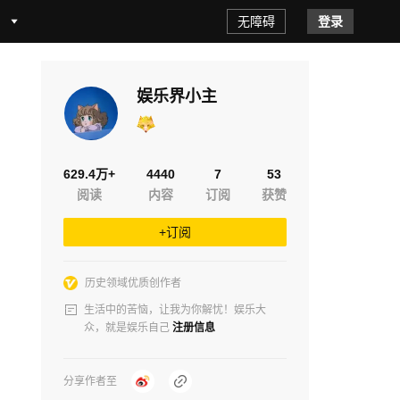
无障碍
登录
娱乐界小主
629.4万+
4440
7
53
阅读
内容
订阅
获赞
+订阅
历史领域优质创作者
生活中的苦恼，让我为你解忧！娱乐大
众，就是娱乐自己
注册信息
分享作者至