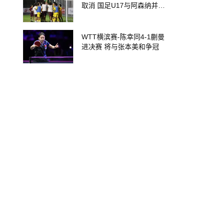
取消 国足U17与阿森纳并列
冠军
WTT横滨赛-陈幸同4-1蒯曼
进决赛 将与张本美和争冠