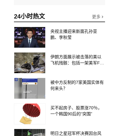
24小时热文
更多
央视主播迎来新面孔孙亚
鹏、李秋莹
伊朗方面展示被击落的美以
飞机残骸：包括一架美军F-1
5战斗机残骸以及多架无人机
等
被中方反制的7家美国实体有
何来头？
买不起房子、股票涨70％，
一个韩国90后的“突围”
明日之星冠军杯决赛因台风