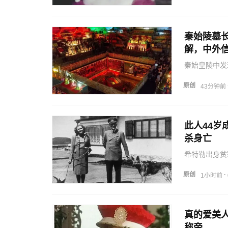
秦始陵墓
解，中外
秦始皇陵中发
原创
43分钟前
此人44岁
杀身亡
希特勒出身贫
灭自己。
原创
·
1小时前
真的爱美
称帝