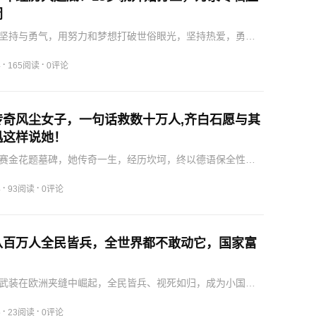
闭
坚持与勇气，用努力和梦想打破世俗眼光，坚持热爱，勇敢
·
·
4
165阅读
0评论
传奇风尘女子，一句话救数十万人,齐白石愿与其
迅这样说她！
赛金花题墓碑，她传奇一生，经历坎坷，终以德语保全性
家义卖度日。
·
·
4
93阅读
0评论
八百万人全民皆兵，全世界都不敢动它，国家富
武装在欧洲夹缝中崛起，全民皆兵、视死如归，成为小国立
·
·
5
23阅读
0评论