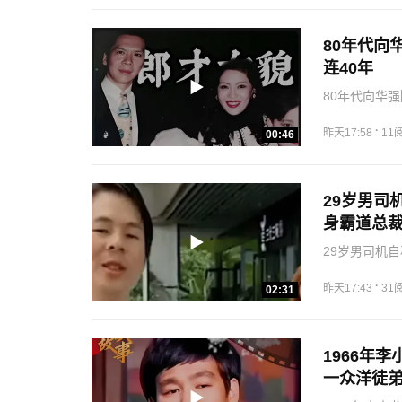
80年代向
连40年
80年代向华
·
昨天17:58
11
00:46
29岁男司
身霸道总裁 
29岁男司机
·
昨天17:43
31
02:31
1966年
一众洋徒