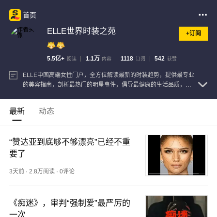
首页
ELLE世界时装之苑
+订阅
5.5亿+
1.1万
1118
542
阅读
内容
订阅
获赞
ELLE中国高端女性门户，全方位解读最新的时装趋势，提供最专业
的美容指南，剖析最热门的明星事件，倡导最健康的生活品质，分
享最感人的情感故事，着力打造全新潮流女性高端门户。
查看注册
信息
最新
动态
“赞达亚到底够不够漂亮”已经不重
要了
3天前
·
2.8万阅读
·
0评论
《痴迷》，审判“强制爱”最严厉的
一次