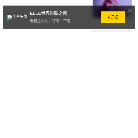
ELLE世界时装之苑
2026.07.14
·
13.7万+阅读
·
0评论
+订阅
看我这么久，订阅一下吧
美妆朋友圈｜兰蔻携手蔡依林，开
启这个夏日的独家记忆
2026.07.14
·
390阅读
·
0评论
5岁就认识，她先追的他——哈兰
德的爱情真好磕
2026.07.12
·
11.1万+阅读
·
0评论
FENDI高定：扎根罗马，在流动时
光里续写全新时装叙事
2026.07.11
·
831阅读
·
0评论