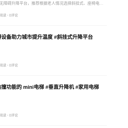
无障碍升降平台，推荐根据老人情况选择斜挂式、座椅电梯
安全、便捷、价格各异。
·
0阅读
0评论
设备助力城市提升温度 #斜挂式升降平台
·
7阅读
0评论
撞功能的 mini电梯 #垂直升降机 #家用电梯
·
3阅读
0评论