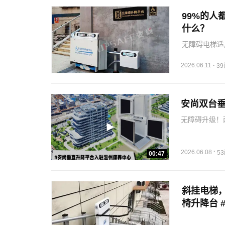
99%的人
什么？
无障碍电梯适
筑，空间小，
2026.06.11
·
3
安尚双台
无障碍升级！
作，双结构防
强，不破坏原
·
2026.06.08
5
00:47
斜挂电梯，
椅升降台 