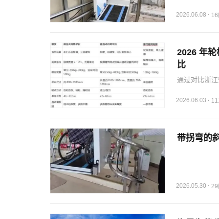
2026.06.08
·
1
2026 
比
通过对比浙江
件、承重、尺
合规又安全的
2026.06.03
·
1
者、老年人）
带拐弯的斜
2026.05.30
·
2