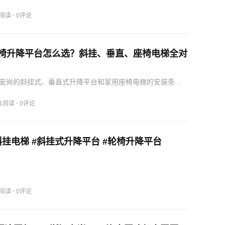
·
6阅读
0评论
年轮椅升降平台怎么选？斜挂、垂直、座椅电梯全对
安尚的斜挂式、垂直式升降平台和家用座椅电梯的安装条
寸与价格，帮助你在不破坏原有建筑结构的前提下，选出既
解决方案。轮椅升降平台，是为行动不便人群（轮椅使用
·
11阅读
0评论
提供垂直…
挂电梯 #斜挂式升降平台 #轮椅升降平台
·
9阅读
0评论