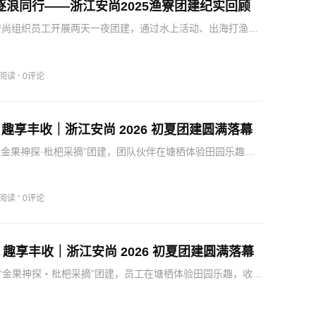
逐浪同行——浙江安尚2025渔寮团建纪实回顾
江安尚组织员工开展两天一夜团建，通过水上活动、出海打渔等
，大家分工协作、彼此帮扶，在挑战与劳作中增进默契、凝
活动让全体成员全身心放松，以更饱满的状态投入接下来的
一起携手奋进
·
0阅读
0评论
趣享丰收｜浙江安尚 2026 初夏团建圆满落幕
“金果神探·枇杷采摘”团建，团队伙伴在塘栖体验田园乐趣，
和鲜甜硕果。安尚人活力、热情、斗志昂扬，一起聚力前行，
·
9阅读
0评论
趣享丰收｜浙江安尚 2026 初夏团建圆满落幕
“金果神探・枇杷采摘”团建，员工在塘栖体验田园乐趣，收获
聚力。