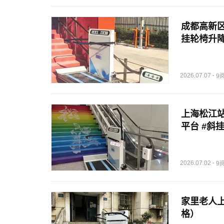
成都高新区
挂轮椅升
2026.07.07
·
9
上海松江站
平台 #斜
2026.07.02
·
9
家里老人上
格）