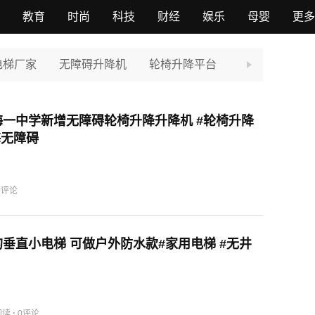
教育
时尚
科技
财经
娱乐
母婴
更多
电梯厂家
无障碍升降机
轮椅升降平台
一中学新增无障碍轮椅升降升降机 #轮椅升降
海无障碍
0评论
垂直小电梯 可做户外防水款#家用电梯 #无井
·
阅读
0评论