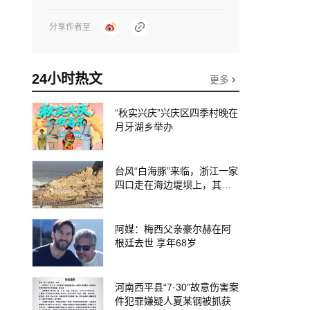
分享作者至
24小时热文
更多
“秋实兴庆”兴庆区四季村晚在
月牙湖乡举办
台风“白海豚”来临，浙江一家
四口走在海边堤坝上，其中9
岁男孩被巨浪卷入海中，搜
救仍在进行
阿媒：梅西父亲豪尔赫在阿
根廷去世 享年68岁
河南西平县“7·30”故意伤害案
件犯罪嫌疑人夏某钢被抓获