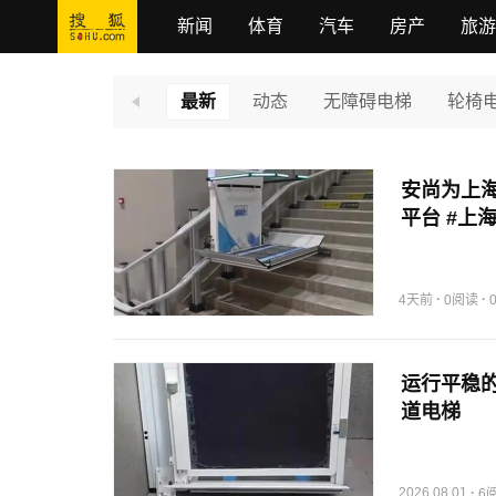
新闻
体育
汽车
房产
旅游
最新
动态
无障碍电梯
轮椅
安尚为上海
平台 #上
·
·
4天前
0阅读
运行平稳的
道电梯
2026.08.01
·
6