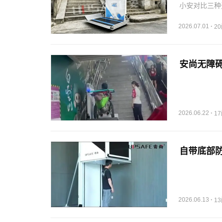
小安对比三种
或垂直电梯，
2026.07.01
·
2
安尚无障碍
2026.06.22
·
1
自带底部防
2026.06.13
·
1