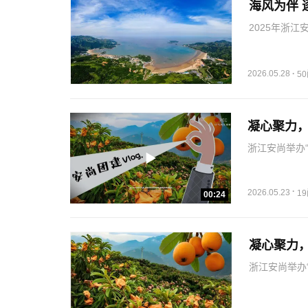
海风为伴 
2025年浙
团队协作活动
聚人心。此次
工作，和公司
2026.05.28
·
5
凝心聚力，
浙江安尚举办
收获身心放松
共创新辉煌。
·
2026.05.23
1
00:24
凝心聚力，
浙江安尚举办
喜悦与团队凝