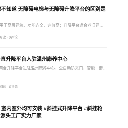
都不知道 无障碍电梯与无障碍升降平台的区别是
用于高层建筑，功能齐全，造价高；升降平台适合老旧建
成本低，适合短途通行。
·
9阅读
0评论
垂直升降平台入驻温州康养中心
两台升降平台进驻温州康养中心，全自动防夹门、智能一键操
坠 + 防撞防护，符合特种设备安全标准。占地小巧、承载力
有建筑结构，是康养园区理想配套设备。
·
3阅读
0评论
室内室外均可安装 #斜挂式升降平台 #斜挂轮
#源头工厂实力厂家