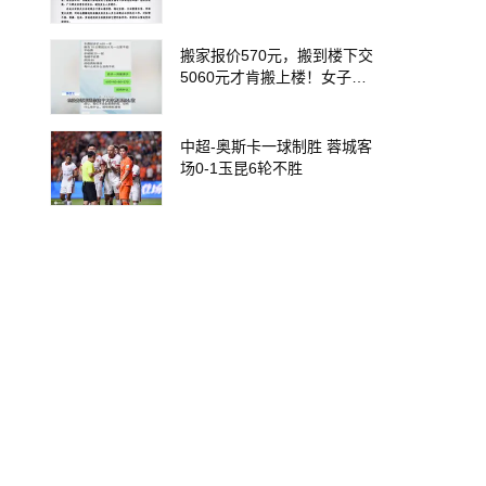
搬家报价570元，搬到楼下交
5060元才肯搬上楼！女子傻
眼了……
中超-奥斯卡一球制胜 蓉城客
场0-1玉昆6轮不胜