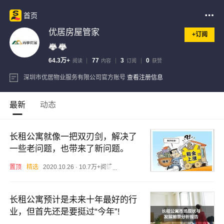
首页
优居房屋管家
+订阅
64.3万+
77
3
0
阅读
内容
订阅
获赞
深圳市优居物业服务有限公司官方账号
查看注册信息
最新
动态
长租公寓就像一把双刃剑，解决了
一些老问题，也带来了新问题。
置顶
精选
2020.10.26
·
10.7万+阅读
·
2评论
长租公寓预计是未来十年最好的行
业，但首先还是要挺过“今年”!