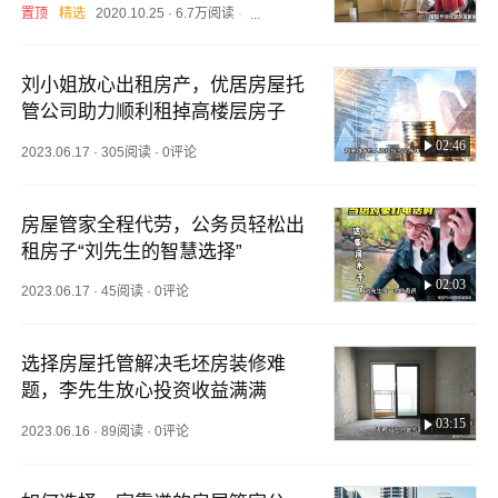
置顶
精选
2020.10.25
·
6.7万阅读
·
2评论
刘小姐放心出租房产，优居房屋托
管公司助力顺利租掉高楼层房子
02:46
2023.06.17
·
305阅读
·
0评论
房屋管家全程代劳，公务员轻松出
租房子“刘先生的智慧选择”
02:03
2023.06.17
·
45阅读
·
0评论
选择房屋托管解决毛坯房装修难
题，李先生放心投资收益满满
03:15
2023.06.16
·
89阅读
·
0评论