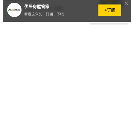
优居房屋管家
精选
原创
2023.05.07
·
1574阅读
·
0评论
+订阅
看我这么久，订阅一下吧
房屋管家全程代劳，公务员轻松出
租房子“刘先生的智慧选择”
精选
原创
2023.05.06
·
1518阅读
·
0评论
高效管理房产，享受自由生活
 ——刘小姐的故事
精选
原创
2023.05.05
·
1159阅读
·
0评论
闲置房一直出租却租不掉？不妨试
试这个方法！
精选
原创
2023.05.04
·
1485阅读
·
0评论