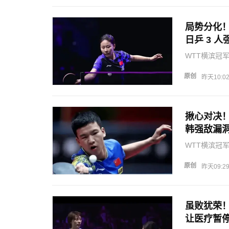
局势分化！
日乒 3 
WTT横滨冠
赛场呈现鲜明
选手集体发挥
原创
昨天10:0
位之争压力…
揪心对决！
韩强敌漏
WTT横滨冠
陈垣宇两名年
体处于劣势，
原创
昨天09:2
战存在突围机
虽败犹荣
让医疗暂