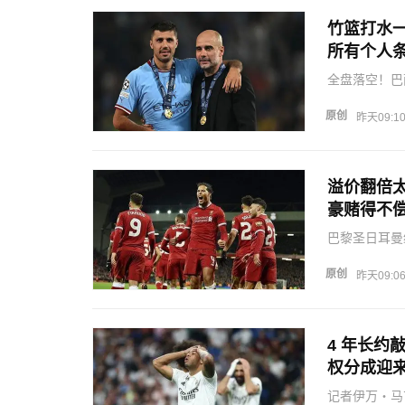
竹篮打水
所有个人
全盘落空！巴
全部个人条款
加盟巴萨的个
原创
昨天09:1
稳握转会主动
溢价翻倍太
豪赌得不
巴黎圣日耳曼
队急需补齐右
纷纷直言报价
原创
昨天09:0
浦评估其价值
4 年长约
权分成迎
记者伊万・马