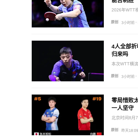
能否制胜
2026年W
乒本次派出四
整体发挥稳定
原创
·
3小时前
冲旗重担，…
4人全部
归来吗
本次WTT横
一线主力，选
数止步十六强
原创
·
3小时前
众心生惋惜。
零局惜败太
一人坚守
北京时间8月
力张本智和，
步十六强。三局
原创
昨天18:0