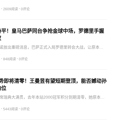
四年续约合同，长期锁定这名巴西锋线核心。持续数月的谈
分歧，皇马主动抬高薪资报价，最终给到球员团队期待的
·
·
3
2609阅读
0评论
年薪，…
持平！皇马巴萨同台争抢金球中场，罗德里手握
权
诺放出重磅消息，巴萨正式入局罗德里转会大战，让原本趋
交易突生变数。罗德里与曼城合同仅剩最后一年，此前数周
城磋商，双方敲定6500至7500万欧元转会区间，甚至和球员
·
·
1
848阅读
0评论
分优势即将清零！王曼昱有望短期登顶，能否撼动孙
地位
席瑞典大满贯，去年本站2000冠军积分到期清零，她原本领
485分的巨大优势快速收缩，客观上给王曼昱冲击世界第一创
。即便王曼昱凭借积分更迭短暂登上榜首，也只是赛制调整
·
·
9
5443阅读
0评论