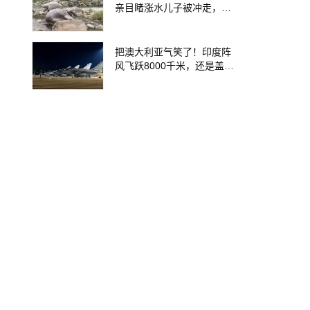
亲目睹涨水儿子被冲走，当
地排除上游泄洪，家属盼厘
清责任
把澳大利亚气笑了！印度阵
风飞跃8000千米，还是盖不
住真正底色！