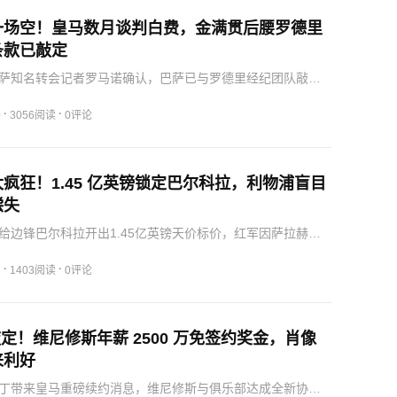
一场空！皇马数月谈判白费，金满贯后腰罗德里
条款已敲定
萨知名转会记者罗马诺确认，巴萨已与罗德里经纪团队敲定
，薪资、合同年限、肖像权益、奖金细则均达成共识，球员
人意愿再无变动空间。此前皇马持续数周深度洽谈，本以为
·
·
0
3056阅读
0评论
权，…
疯狂！1.45 亿英镑锁定巴尔科拉，利物浦盲目
偿失
给边锋巴尔科拉开出1.45亿英镑天价标价，红军因萨拉赫离
路空缺，将这名法国新星视作补强首选，名宿欧文、卡拉格
脱离实际，俱乐部应当果断叫停这场天价谈判。一年前利物
·
·
6
1403阅读
0评论
…
敲定！维尼修斯年薪 2500 万免签约奖金，肖像
来利好
丁带来皇马重磅续约消息，维尼修斯与俱乐部达成全新协