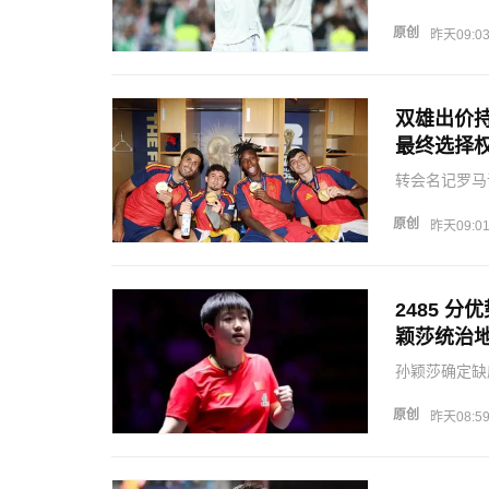
议，双方签下
判曾存在不小
原创
昨天09:0
2500万欧元
双雄出价
最终选择
转会名记罗马
近落地的皇马
皇马持续和曼
原创
昨天09:0
谈妥四年…
2485 
颖莎统治
孙颖莎确定缺
先王曼昱超2
造难得窗口期
原创
昨天08:5
催生的短…