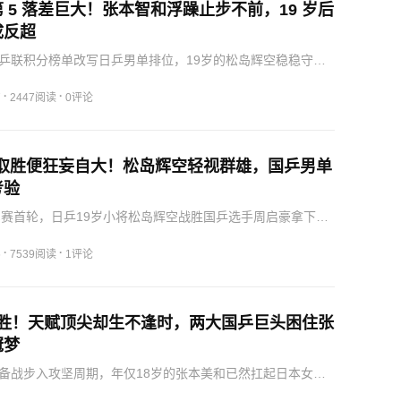
 5 落差巨大！张本智和浮躁止步不前，19 岁后
成反超
乒联积分榜单改写日乒男单排位，19岁的松岛辉空稳稳守住
，积分优势十分扎实。往日稳居队内头名的张本智和滑落至
内地位被年轻后辈赶超。他多次放出抗衡国乒、冲击世界之
·
·
7
2447阅读
0评论
仅…
场取胜便狂妄自大！松岛辉空轻视群雄，国乒男单
考验
军赛首轮，日乒19岁小将松岛辉空战胜国乒选手周启豪拿下开
前美国大满贯夺冠的底气与本土主场加持，他赛后一番张扬
全网热议。赛场自信值得肯定，但毫无分寸的狂傲发言，也
·
·
6
7539阅读
1评论
…
 1 胜！天赋顶尖却生不逢时，两大国乒巨头困住张
冠梦
备战步入攻坚周期，年仅18岁的张本美和已然扛起日本女乒
新生代里公认的标杆球员。扎实全面的技术体系、强悍的赛