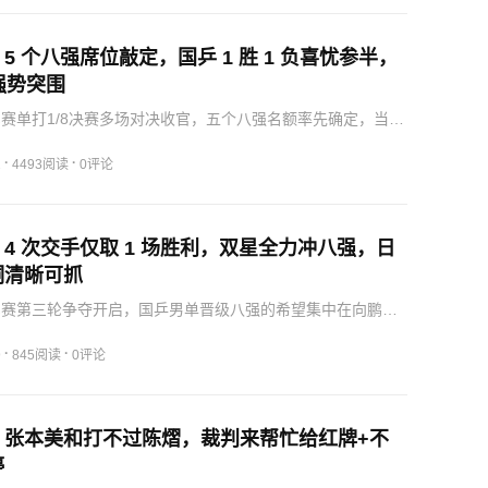
5 个八强席位敲定，国乒 1 胜 1 负喜忧参半，
人强势突围
军赛单打1/8决赛多场对决收官，五个八强名额率先确定，当日
的强弱反差，国乒两名女将打出截然不同的比赛走势，日本
亮眼，多名外协主力轻松拿下晋级资格，后续剩余场次的抢
·
·
2
4493阅读
0评论
4 次交手仅取 1 场胜利，双星全力冲八强，日
洞清晰可抓
军赛第三轮争夺开启，国乒男单晋级八强的希望集中在向鹏、
轻队员身上。二人本轮分别迎战日韩核心选手，交手记录整
但近期赛场状态稳步回升，外协对手打法并非无懈可击，此
·
·
9
845阅读
0评论
会…
！张本美和打不过陈熠，裁判来帮忙给红牌+不
停