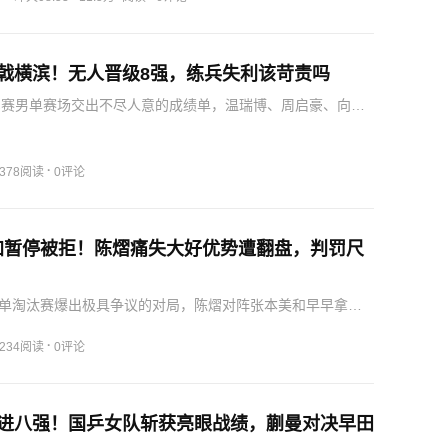
和…
折戟横滨！无人晋级8强，练兵失利该苛责吗
军赛男单赛场交出不尽人意的成绩单，温瑞博、周启豪、向
名年轻队员悉数止步十六强，无人晋级八强，接连两场赛事
的局面，让不少球迷心生烦闷，各类质疑新生代实力的声音
延。…
·
378阅读
0评论
加暂停被拒！陈熠痛失大好优势遭翻盘，判罚尺
单淘汰赛爆出极具争议的对局，陈熠对阵张本美和早早拿下
好晋级形势没能守住，接连受伤病、赛场判罚影响被对手完
孙颖莎、王曼昱缺席本站赛事的前提下，这名潜力新星本是
·
234阅读
0评论
，此…
挺进八强！国乒女队斩获亮眼战绩，蒯曼对决早田