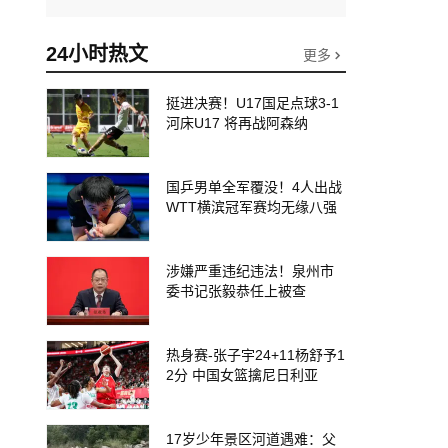
24小时热文
更多
挺进决赛！U17国足点球3-1
河床U17 将再战阿森纳
国乒男单全军覆没！4人出战
WTT横滨冠军赛均无缘八强
涉嫌严重违纪违法！泉州市
委书记张毅恭任上被查
热身赛-张子宇24+11杨舒予1
2分 中国女篮擒尼日利亚
17岁少年景区河道遇难：父