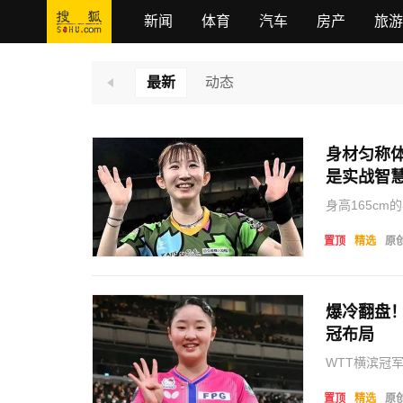
新闻
体育
汽车
房产
旅游
最新
动态
身材匀称
是实战智
身高165c
方，外形条件
身，大幅度跨
置顶
精选
原
惯，视觉上略
爆冷翻盘
冠布局
WTT横滨冠
张本美和作为
重大赛事均有
置顶
精选
原