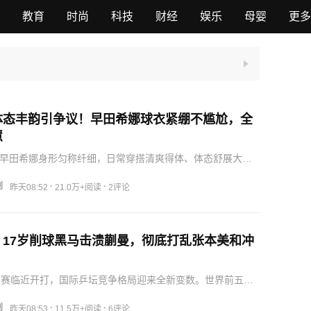
教育
时尚
科技
财经
娱乐
母婴
更多
体态丰韵引争议！早田希娜球衣紧绷不尴尬，全
慧
m的早田希娜身形匀称纤细，日常穿搭清爽得体、体态舒展大
十分出众。但在各大赛事赛场之上，她的比赛服总是紧绷贴
步救球、转腰发力时勒痕清晰，再加上自身含背发力的习
创
·
·
昨天08:52
21.0万+阅读
2评论
显局…
！17岁削球黑马击溃蒯曼，彻底打乱张本美和冲
军赛临近开打，国际乒坛竞争格局迎来全新变数。世界前五的
日乒新生代领军人物，长期与国乒主力分庭抗礼，亚锦赛等
亮眼发挥，是国乒重点防范的头号外协新星。此前蒯曼一直
创
·
·
昨天08:53
11.5万+阅读
6评论