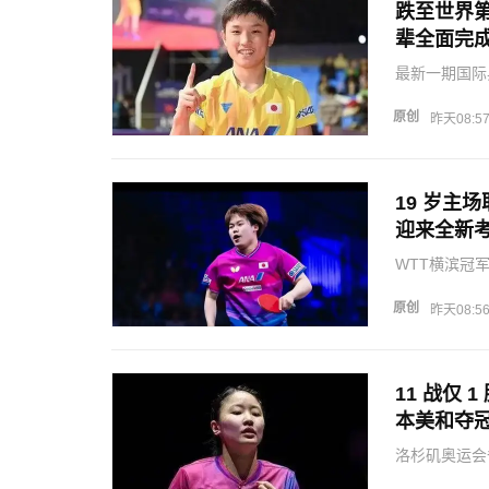
跌至世界第
辈全面完
最新一期国际
世界第三席位
世界第五，队
原创
昨天08:5
巅的豪言，不
19 岁主
迎来全新
WTT横滨冠
门红，叠加此
言论迅速引发
原创
昨天08:5
让不少球迷感
11 战仅
本美和夺
洛杉矶奥运会
大旗，是外协