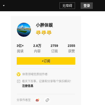
无障碍
登录
小胖体娱
3亿+
2.8万
2759
2355
阅读
内容
订阅
获赞
+订阅
体育领域优质创作者
看天下百事，记录和分享每个快乐瞬间！
注册信息
分享作者至