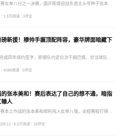
军赛女单八分之一决赛，国乒陈熠迎战东道主头号种子张本美
压制级发挥，早早以13:11、11:9连下两局手握赛点。陈熠单
大范围护台能力全面在线，多次撕开对手防线，原本距离淘
·
·
0
1.9万阅读
3评论
重磅新援！穆帅手握顶配阵容，豪华牌面暗藏下
完成四年续约签字，即便队内定位次于姆巴佩、甘当球队二
巴西边锋也愿意留守伯纳乌，不愿改换门庭。薪资与肖像权
，漫长谈判尘埃落定，皇马边路核心战力得以长期锁定，前
·
·
7
4086阅读
0评论
基稳…
强的张本美和！赛后表达了自己的想不通，暗指
又输人
军赛本土作战的张本美和顺利闯入女单八强，全程赛程打得格
两轮都陷入五局苦战。首轮对阵桥本帆乃香，双方缠斗五局
对手中途申请医疗暂停，短暂中断也让她临场节奏出现波
·
·
09:13
8.0万阅读
16评论
采访…