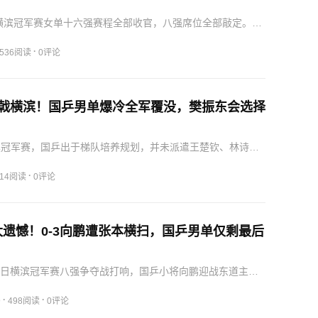
TT横滨冠军赛女单十六强赛程全部收官，八强席位全部敲定。国
名女将出战本轮比拼，最终拿下三胜一负的整体战绩，队伍
扎实，在男单全员止步的赛事背景下，女队扛起本站赛事的
·
536阅读
0评论
折戟横滨！国乒男单爆冷全军覆没，樊振东会选择
滨冠军赛，国乒出于梯队培养规划，并未派遣王楚钦、林诗栋
调四名年轻队员出征历练。整场赛事打完，四名参赛选手全
，无人跻身八强，这般赛场结果，让不少关注国乒发展的观
·
14阅读
0评论
队…
遗憾！0-3向鹏遭张本横扫，国乒男单仅剩最后
7日横滨冠军赛八强争夺战打响，国乒小将向鹏迎战东道主主
整场三局较量没能冲破对手攻势，最终以0比3遗憾落败，止
比分分别定格在7-11、8-11、8-11，这位年少拿下WTT…
·
·
9
498阅读
0评论