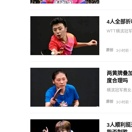
是限制张本美
4人全部
WTT横滨冠
鹏、陈垣宇四
男单全员淘汰
快速在网络蔓
原创
·
3小时前
两黄牌叠
度合理吗
横滨冠军赛女
两局领先，大
成大逆转。在
原创
·
3小时前
女队冲关核心
3人顺利