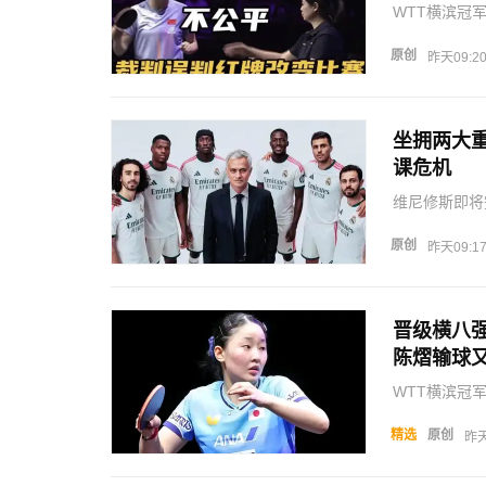
WTT横滨冠
和，全场打出
板进攻质量、
原创
昨天09:2
汰张…
坐拥两大
课危机
维尼修斯即将
号进攻核心，
权益达成合意
原创
昨天09:1
场进攻框架根
晋级横八
陈熠输球
WTT横滨冠
外煎熬，连续
才艰难拿下，
精选
原创
昨天
动，赛后接受