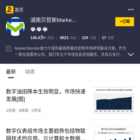
首页
湖南贝哲斯Marke...
+订阅
146.4万+
4923
119
17
阅读
内容
订阅
获赞
Market Monitor致力于提供最高质量的定制市场研究解决方案。作为
一家信息服务公司，我们专注于市场信息咨询服务，涉及众多行
业，公司，趋势，市场驱动因素和其他战略数据。我们提供的报告
使客户能够更好地了解全球经济，风险，机遇和财务影响。
查看注
最新
动态
册信息
数字油田降本生效明显，市场快速
发展[图]
3天前
·
8阅读
·
0评论
数字仪表组市场主要趋势包括物联
网技术的应用、云计算和大数据分