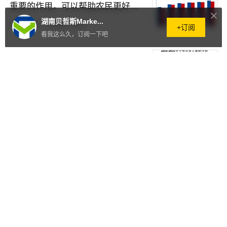
重要的作用，可以帮助农民更好地
管理和保护农作物
湖南贝哲斯Marke...
2026.07.21
·
34阅读
·
0评论
+订阅
看我这么久，订阅一下吧
全球及中国农业大数据行业市场发
展现状[图]
2026.07.21
·
72阅读
·
0评论
受到政府政策支持等因素推动，农
业传感器市场快速增长
2026.07.21
·
21阅读
·
0评论
农场动物遗传学产业链、监管政策
介绍及市场规模分析预测
2026.07.21
·
316阅读
·
0评论