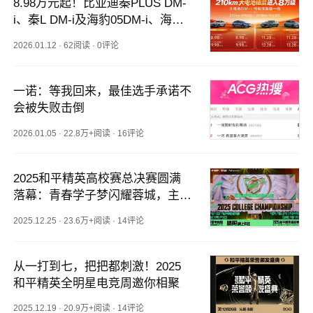
8.98万元起！比亚迪秦PLUS DM-
i、秦L DM-i及海豹05DM-i、海豹0
6DM-i加推210km纯电长续航版
2026.01.12
·
62阅读
·
0评论
一诺：等我回来，最佳选手承诺不
会被失败击倒
2026.01.05
·
22.8万+阅读
·
16评论
2025和平精英高校赛总决赛圆满
落幕：青春学子梦闪耀蓉城，主理
人体系深化生态
2025.12.25
·
23.6万+阅读
·
14评论
从一打到七，把把都刺激！2025
和平精英全明星电竞周邀你相聚
2025.12.19
·
20.9万+阅读
·
14评论