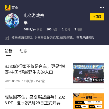
首页
电竞游戏赛
+订阅
468.8万+
160
1
3
阅读
内容
订阅
获赞
分享好玩的游戏，分享每日鲜热的游戏最新资讯。
查看注册信息
最新
动态
BJ30旅行家不仅是台车，更是“悦
野·中国”轻越野生态的入口
02:04
2026.06.26
·
119阅读
·
15评论
想赢圈不住，盛夏燃战启幕！202
6 PEL 夏季赛5月28日正式开赛