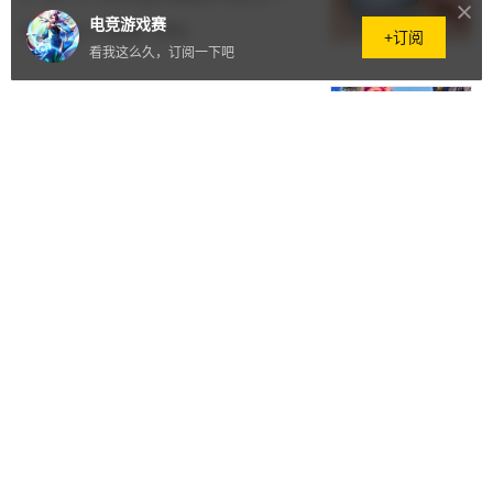
袭
电竞游戏赛
2025.08.14
·
53阅读
·
0评论
+订阅
看我这么久，订阅一下吧
破壁虚实，探梦未来！西山居202
5第四届西山居探营季点燃游戏梦
2025.07.18
·
208阅读
·
0评论
穿越火线闪耀春城，17年沉淀打造
电竞融合标杆
2025.07.17
·
31.2万+阅读
·
16评论
动态赛点制首次亮相国际赛场,202
5和平精英香港邀请赛热血开战!
2025.06.26
·
22.6万+阅读
·
18评论