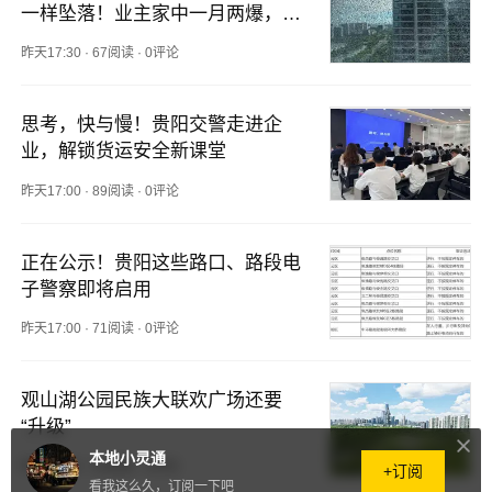
一样坠落！业主家中一月两爆，维
修师傅：一个夏天换一两百片，越
昨天17:30
·
67阅读
·
0评论
大越危险
思考，快与慢！贵阳交警走进企
业，解锁货运安全新课堂
昨天17:00
·
89阅读
·
0评论
正在公示！贵阳这些路口、路段电
子警察即将启用
昨天17:00
·
71阅读
·
0评论
观山湖公园民族大联欢广场还要
“升级”
本地小灵通
昨天17:00
·
65阅读
·
0评论
+订阅
看我这么久，订阅一下吧