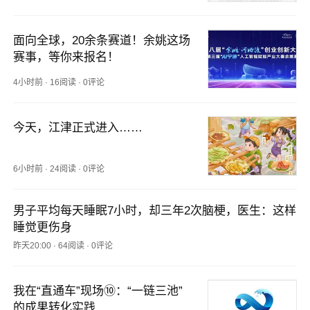
面向全球，20余条赛道！余姚这场
赛事，等你来报名！
4小时前
·
16阅读
·
0评论
今天，江津正式进入……
6小时前
·
24阅读
·
0评论
男子平均每天睡眠7小时，却三年2次脑梗，医生：这样
睡觉更伤身
昨天20:00
·
64阅读
·
0评论
我在“直通车”现场⑩：“一链三池”
的成果转化实践