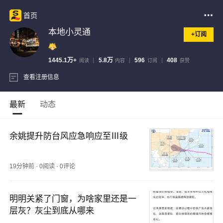
首页
本地小灵通
+订阅
1445.1万+
5.8万
596
408
阅读
内容
订阅
获赞
查看注册信息
最新
动态
余姚提升防台风应急响应至Ⅲ级
19分钟前
·
0阅读
·
0评论
明明关紧了门窗，为啥家里还是一
层灰？灰尘到底从哪来