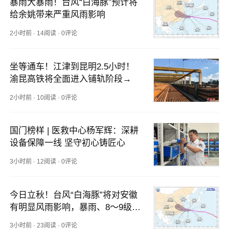
暴雨大暴雨！台风“白海豚”预计将
给余姚带来严重风雨影响
2小时前
·
14阅读
·
0评论
坐等通车！江津到昆明2.5小时！
渝昆高铁将全面进入铺轨阶段→
2小时前
·
10阅读
·
0评论
国门榜样 | 医救中心杨军辉：深耕
设备保障一线 坚守初心铸匠心
3小时前
·
12阅读
·
0评论
今日立秋！台风“白海豚”将对安徽
有明显风雨影响，暴雨、8～9级阵
风马上到安徽！
3小时前
·
23阅读
·
0评论