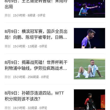
8月9日：王艺迪逆转晋级！朱雨玲
出局
原创
15小时前
·
8阅读
·
0评论
8月9日：横滨冠军赛，国乒全员出
局！向鹏、陈垣宇被零封，日韩为
之沸腾
原创
15小时前
·
12阅读
·
0评论
8月9日：揭幕战死磕！世界杯耗干
利物浦中轴线，伊劳拉疯跑战术开
局要凉？
原创
15小时前
·
256阅读
·
0评论
8月9日：孙颖莎连退四站，WTT
积分规则该不该改？
原创
16小时前
·
32阅读
·
0评论