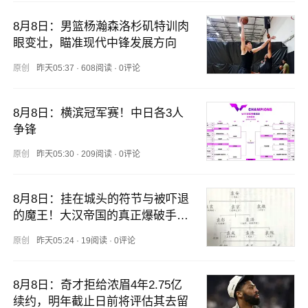
8月8日：男篮杨瀚森洛杉矶特训肉
眼变壮，瞄准现代中锋发展方向
原创
昨天05:37
·
608阅读
·
0评论
8月8日：横滨冠军赛！中日各3人
争锋
原创
昨天05:30
·
209阅读
·
0评论
8月8日：挂在城头的符节与被吓退
的魔王！大汉帝国的真正爆破手，
藏在四世三公背后的喋血黑手
原创
昨天05:24
·
19阅读
·
0评论
8月8日：奇才拒给浓眉4年2.75亿
续约，明年截止日前将评估其去留