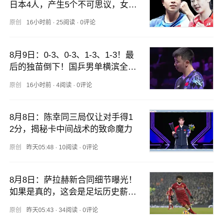
日本4人，产生5个不可思议，女单
3打1，张本智和19-17开局
原创
16小时前
·
25阅读
·
0评论
8月9日：0-3、0-3、1-3、1-3！最
后的独苗倒下！国乒男单横滨全军
覆没，2大现实格外扎心
原创
16小时前
·
4阅读
·
0评论
8月8日：陈幸同三局仅让对手得1
2分，揭秘卡中间战术的致命魔力
原创
昨天05:48
·
10阅读
·
0评论
8月8日：萨拉赫新合同细节曝光！
如果是真的，这会是足坛历史薪资
最夸张的合同之一
原创
昨天05:43
·
34阅读
·
0评论