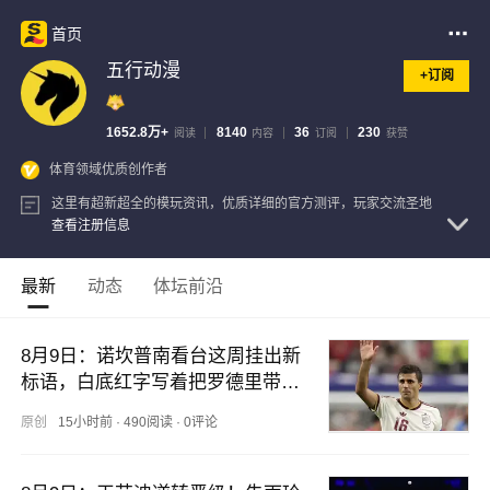
首页
五行动漫
+订阅
1652.8万+
8140
36
230
阅读
内容
订阅
获赞
体育领域优质创作者
这里有超新超全的模玩资讯，优质详细的官方测评，玩家交流圣地
查看注册信息
最新
动态
体坛前沿
8月9日：诺坎普南看台这周挂出新
标语，白底红字写着把罗德里带
来，把冠军拿回来，底下配
原创
15小时前
·
490阅读
·
0评论