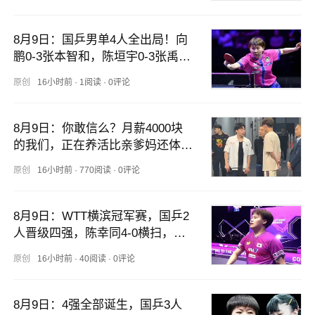
8月9日：国乒男单4人全出局！向
鹏0-3张本智和，陈垣宇0-3张禹
珍，8月8日横滨八强赛程直播出炉
原创
16小时前
·
1阅读
·
0评论
8月9日：你敢信么？月薪4000块
的我们，正在养活比亲爹妈还体面
的退休金？同事的爸爸
原创
16小时前
·
770阅读
·
0评论
8月9日：WTT横滨冠军赛，国乒2
人晋级四强，陈幸同4-0横扫，松
岛辉空4-3
原创
16小时前
·
40阅读
·
0评论
8月9日：4强全部诞生，国乒3人