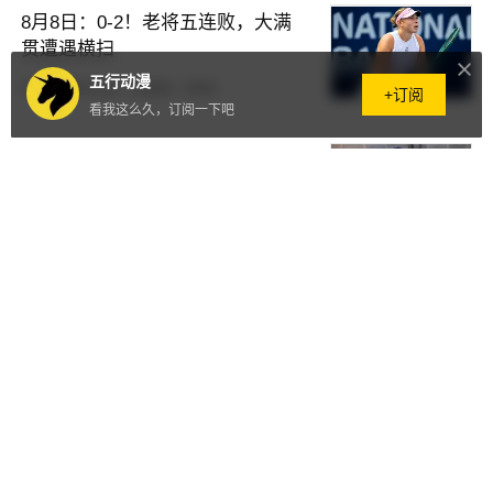
8月8日：0-2！老将五连败，大满
贯遭遇横扫
五行动漫
原创
昨天05:00
·
10阅读
·
0评论
+订阅
看我这么久，订阅一下吧
8月7日：董路在意大利杯为国争光
需回溯，丹麦队为什么破防拉眼
角，看看身体发育度吧
原创
前天05:55
·
264阅读
·
0评论
8月7日：申通套现146亿跑路？可
没那么容易！申通立案第3天，给
所有富豪提了个醒
原创
前天05:48
·
431阅读
·
0评论
8月7日：横滨冠军赛第二日爆出三
大冷门！蒯曼11比1血洗怪球手，
林昀儒遭遇一轮游