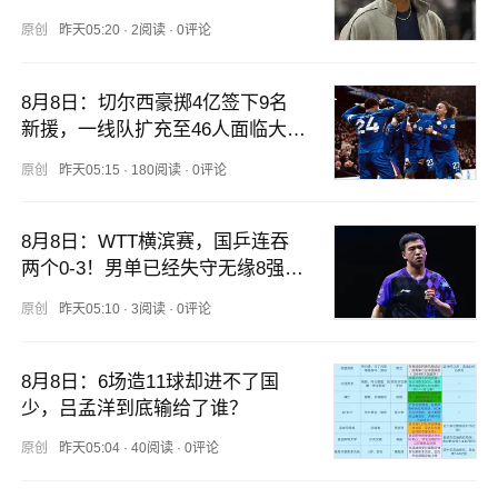
原创
昨天05:20
·
2阅读
·
0评论
8月8日：切尔西豪掷4亿签下9名
新援，一线队扩充至46人面临大换
血，新赛季阵容揭晓
原创
昨天05:15
·
180阅读
·
0评论
8月8日：WTT横滨赛，国乒连吞
两个0-3！男单已经失守无缘8强，
4人全灭，软肋被暴露
原创
昨天05:10
·
3阅读
·
0评论
8月8日：6场造11球却进不了国
少，吕孟洋到底输给了谁？
原创
昨天05:04
·
40阅读
·
0评论