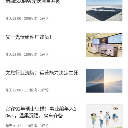
新疆500MW光伏项目并网
昨天18:06
·
300阅读
·
0评论
又一光伏组件厂裁员！
昨天18:06
·
180阅读
·
0评论
文旅行业洗牌：运营能力决定生死
昨天12:00
·
117阅读
·
0评论
宜宾91年硕士征婚！事业编年入1
0w+，温柔沉稳，房车齐备
昨天10:37
·
119阅读
·
0评论