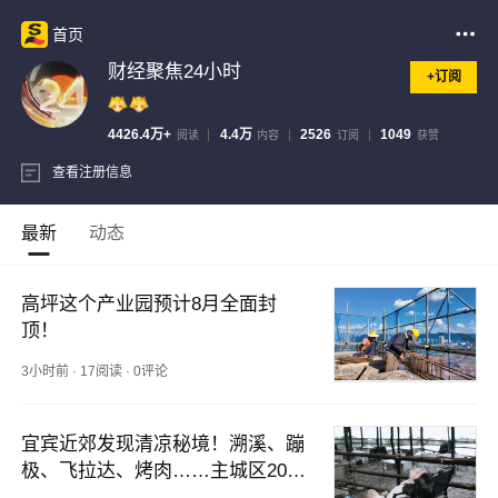
首页
财经聚焦24小时
+订阅
4426.4万+
4.4万
2526
1049
阅读
内容
订阅
获赞
查看注册信息
最新
动态
高坪这个产业园预计8月全面封
顶！
3小时前
·
17阅读
·
0评论
宜宾近郊发现清凉秘境！溯溪、蹦
极、飞拉达、烤肉……主城区20分
钟直达！