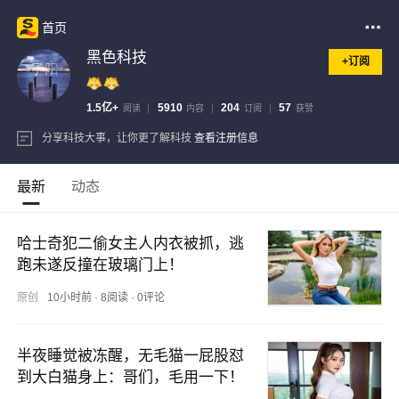
首页
黑色科技
+订阅
1.5亿+
5910
204
57
阅读
内容
订阅
获赞
分享科技大事，让你更了解科技
查看注册信息
最新
动态
哈士奇犯二偷女主人内衣被抓，逃
跑未遂反撞在玻璃门上！
原创
10小时前
·
8阅读
·
0评论
半夜睡觉被冻醒，无毛猫一屁股怼
到大白猫身上：哥们，毛用一下！