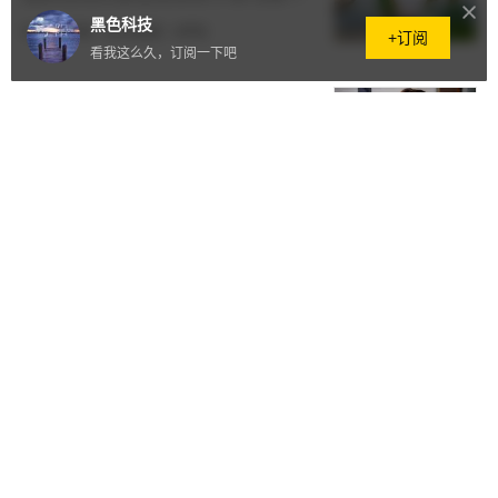
黑色科技
原创
3天前
·
6225阅读
·
0评论
+订阅
看我这么久，订阅一下吧
女儿打碎超市的一个碗被要求赔偿
1000，母亲笑着给钱，老板：糟
了
原创
3天前
·
20阅读
·
0评论
母亲为了省钱，摧毁了我的人生
观！那是我第一次进入大人的世
界！
原创
4天前
·
12阅读
·
0评论
搞笑图片搞笑段子：妹子，用这个
手机壳，回头率一定很高吧
原创
4天前
·
3.7万阅读
·
0评论