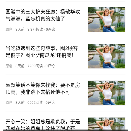
国漫中的三大护夫狂魔：杨敬华攻
气满满，蓝忘机真的太仙了
原创
3天前
·
3.3万阅读
·
0评论
当吃货遇到这些奇葩事，图2顾客
是傻子？图4比“南瓜龙”还搞笑！
原创
3天前
·
7209阅读
·
0评论
幽默笑话不笑你来找我：要不是房
顶高，我非跳下去掐死他不可
原创
3天前
·
6962阅读
·
0评论
开心一笑：姐姐总是欺负我，于是
我就在她的香皂上涂抹了脱毛膏…