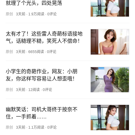
就理了个光头，四处晃荡
原创
3天前
·
1.9万阅读
·
0评论
太有才了！这些雷人奇葩标语接地
气，话糙理不糙，笑死人不偿命！
原创
3天前
·
6655阅读
·
0评论
小学生的奇葩作业，网友：小朋
友，你这样写容易让人想歪哦！
原创
3天前
·
12阅读
·
0评论
幽默笑话：司机大哥终于按奈不
住，一手抓着……
原创
3天前
·
1.1万阅读
·
0评论