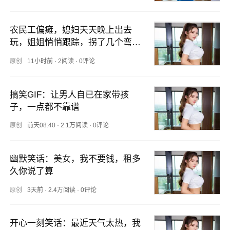
农民工偏瘫，媳妇天天晚上出去
玩，姐姐悄悄跟踪，拐了几个弯愣
了
原创
11小时前
·
2阅读
·
0评论
搞笑GIF：让男人自已在家带孩
子，一点都不靠谱
原创
前天08:40
·
2.1万阅读
·
0评论
幽默笑话：美女，我不要钱，租多
久你说了算
原创
3天前
·
2.4万阅读
·
0评论
开心一刻笑话：最近天气太热，我