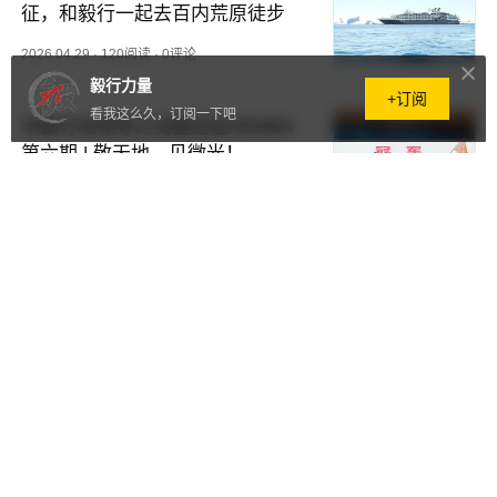
征，和毅行一起去百内荒原徒步
2026.04.29
·
120阅读
·
0评论
毅行力量
+订阅
看我这么久，订阅一下吧
中欧行动领导力戈壁远征HEMBA
第六期 | 敬天地，见微光！
2026.04.29
·
1659阅读
·
0评论
行动领导力 | 长兴岛88KM徒步挑
战赛圆满完成
2026.04.08
·
56阅读
·
0评论
毅行集团——行走的户外商学院
2026.04.08
·
54阅读
·
0评论