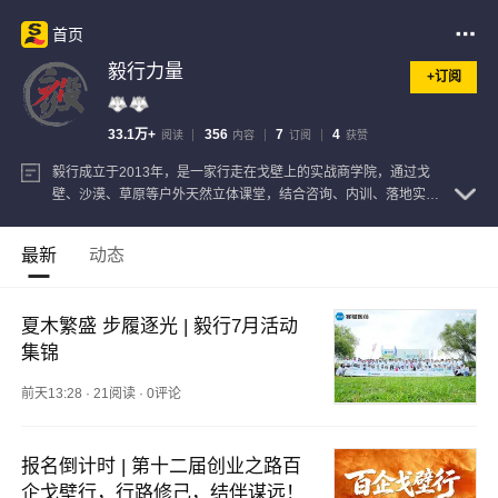
首页
毅行力量
+订阅
33.1万+
356
7
4
阅读
内容
订阅
获赞
毅行成立于2013年，是一家行走在戈壁上的实战商学院，通过戈
壁、沙漠、草原等户外天然立体课堂，结合咨询、内训、落地实践
工作坊，助力企业锻造团队、经营绩效倍增。
查看注册信息
最新
动态
夏木繁盛 步履逐光 | 毅行7月活动
集锦
前天13:28
·
21阅读
·
0评论
报名倒计时 | 第十二届创业之路百
企戈壁行，行路修己，结伴谋远！