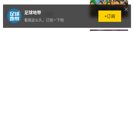
足球地带
2025.08.14
·
230阅读
·
0评论
+订阅
看我这么久，订阅一下吧
丢赛季首冠！利物浦花了三亿，还
不够？
2025.08.11
·
136阅读
·
0评论
又花两亿！曼联这次真要复兴？
2025.08.08
·
61阅读
·
0评论
卖人7500万买人1.6亿？利物浦太
疯狂了！
2025.07.28
·
3960阅读
·
0评论