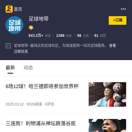
首页
足球地带
+订阅
843.3万+
2386
98
91
阅读
内容
订阅
获赞
足球地带--最纯正的足球社区，为球迷提供一站式足球服务。
查看
注册信息
最新
动态
6场12球！哈兰德即将参加世界杯
2025.10.12
·
6526阅读
·
0评论
三连败！利物浦从神坛跌落谷底