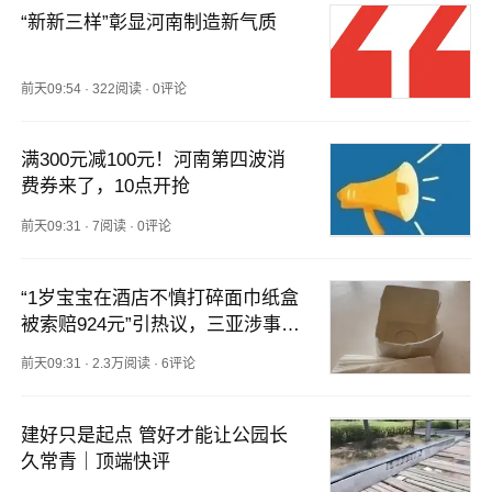
“新新三样”彰显河南制造新气质
前天09:54
·
322阅读
·
0评论
满300元减100元！河南第四波消
费券来了，10点开抢
前天09:31
·
7阅读
·
0评论
“1岁宝宝在酒店不慎打碎面巾纸盒
被索赔924元”引热议，三亚涉事酒
店回复：骨瓷收藏品，采购价462
前天09:31
·
2.3万阅读
·
6评论
元，房间里都有清单价目表
建好只是起点 管好才能让公园长
久常青｜顶端快评