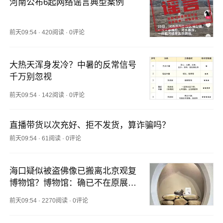
河南公布6起网络谣言典型案例
前天09:54
·
420阅读
·
0评论
大热天浑身发冷？中暑的反常信号
千万别忽视
前天09:54
·
142阅读
·
0评论
直播带货以次充好、拒不发货，算诈骗吗？
前天09:54
·
61阅读
·
0评论
海口疑似被盗佛像已搬离北京观复
博物馆？博物馆：确已不在原展出
位置，尚未收到文物部门最终结论
前天09:54
·
2270阅读
·
0评论