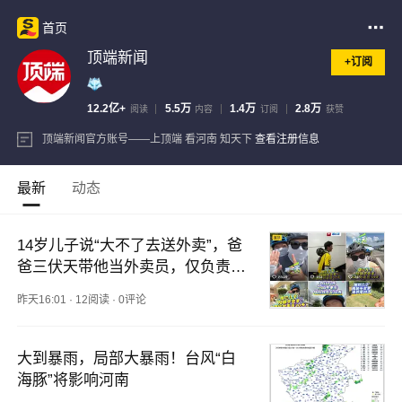
首页
顶端新闻
+订阅
12.2亿+
5.5万
1.4万
2.8万
阅读
内容
订阅
获赞
顶端新闻官方账号——上顶端 看河南 知天下
查看注册信息
最新
动态
14岁儿子说“大不了去送外卖”，爸
爸三伏天带他当外卖员，仅负责接
送和提供100元资金，其他由儿子
昨天16:01
·
12阅读
·
0评论
负责；20天后意外修复父子关系
大到暴雨，局部大暴雨！台风“白
海豚”将影响河南