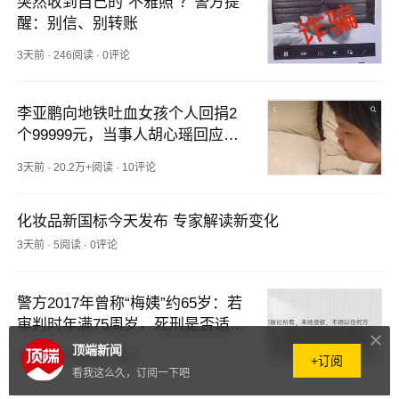
突然收到自己的“不雅照”？警方提
醒：别信、别转账
3天前
·
246阅读
·
0评论
李亚鹏向地铁吐血女孩个人回捐2
个99999元，当事人胡心瑶回应钱
款用途，称“对方很关心自己的病
3天前
·
20.2万+阅读
·
10评论
情并鼓励她”
化妆品新国标今天发布 专家解读新变化
3天前
·
5阅读
·
0评论
警方2017年曾称“梅姨”约65岁：若
审判时年满75周岁，死刑是否适
用？律师解读
顶端新闻
3天前
·
1.5万阅读
·
2评论
+订阅
看我这么久，订阅一下吧