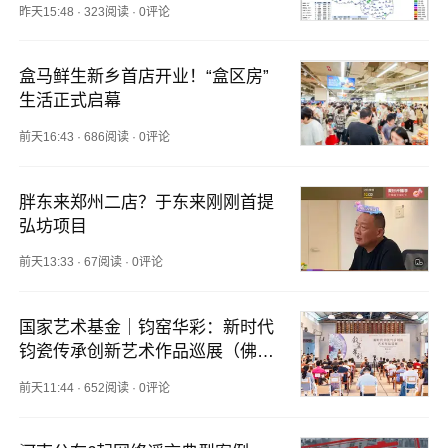
昨天15:48
·
323阅读
·
0评论
盒马鲜生新乡首店开业！“盒区房”
生活正式启幕
前天16:43
·
686阅读
·
0评论
胖东来郑州二店？于东来刚刚首提
弘坊项目
前天13:33
·
67阅读
·
0评论
国家艺术基金｜钧窑华彩：新时代
钧瓷传承创新艺术作品巡展（佛山
站）开幕
前天11:44
·
652阅读
·
0评论