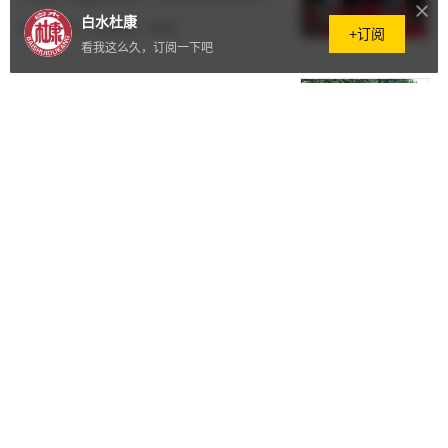
临指导寄厚望
白水杜康
2025.10.21
·
102阅读
·
0评论
+订阅
看我这么久，订阅一下吧
省市场监督管理局领导深入陕西白
水杜康酒厂调研指导非公经济党建
工作
2025.10.19
·
101阅读
·
0评论
陕西白水杜康“十三朝会客厅酒”新
品发布会在西安隆重举行 清香型
战略再升级，赋能品牌高质量发展
2025.10.11
·
57阅读
·
0评论
白水县第四届全民健身社区运动会
盛大开幕 陕西白水杜康倾情助力
2025.09.29
·
425阅读
·
0评论