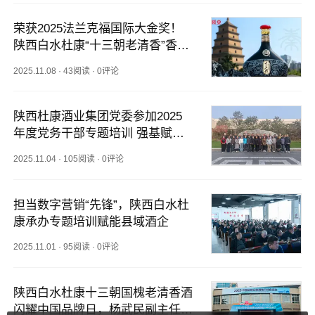
荣获2025法兰克福国际大金奖！
陕西白水杜康“十三朝老清香”香飘
世界
2025.11.08
·
43阅读
·
0评论
陕西杜康酒业集团党委参加2025
年度党务干部专题培训 强基赋能
助推企业高质量发展
2025.11.04
·
105阅读
·
0评论
担当数字营销“先锋”，陕西白水杜
康承办专题培训赋能县域酒企
2025.11.01
·
95阅读
·
0评论
陕西白水杜康十三朝国槐老清香酒
闪耀中国品牌日，杨武民副主任亲