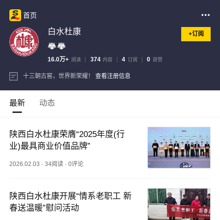
首页
白水杜康
+订阅
16.0万+
374
4
0
阅读
内容
订阅
获赞
十三朝古窖，世界新荣耀！
查看注册信息
最新
动态
陕西白水杜康荣膺“2025年度(行
业)最具商业价值品牌”
2026.02.03
·
34阅读
·
0评论
陕西白水杜康开展“情系老职工 新
春送温暖”慰问活动