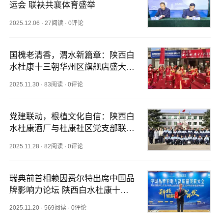
运会 联袂共襄体育盛举
2025.12.06
·
27阅读
·
0评论
国槐老清香，渭水新篇章：陕西白
水杜康十三朝华州区旗舰店盛大启
幕
2025.11.30
·
83阅读
·
0评论
党建联动，根植文化自信：陕西白
水杜康酒厂与杜康社区党支部联合
开展主题研学活动
2025.11.28
·
82阅读
·
0评论
瑞典前首相赖因费尔特出席中国品
牌影响力论坛 陕西白水杜康十三
朝国槐老清香型白酒闪耀首相晚宴
2025.11.20
·
569阅读
·
0评论