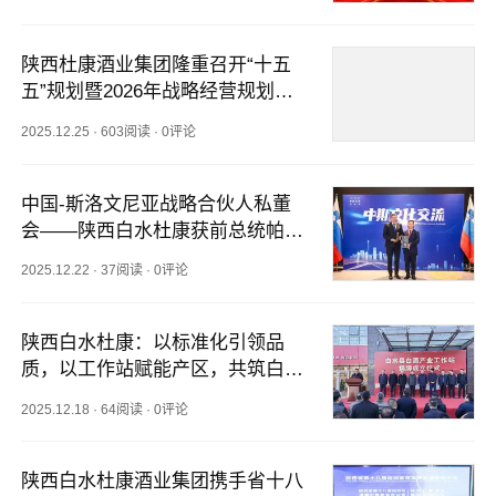
陕西杜康酒业集团隆重召开“十五
五”规划暨2026年战略经营规划会
议
2025.12.25
·
603阅读
·
0评论
中国-斯洛文尼亚战略合伙人私董
会——陕西白水杜康获前总统帕霍
尔青睐并列为指定推荐品牌
2025.12.22
·
37阅读
·
0评论
陕西白水杜康：以标准化引领品
质，以工作站赋能产区，共筑白水
白酒高质量发展新篇章
2025.12.18
·
64阅读
·
0评论
陕西白水杜康酒业集团携手省十八