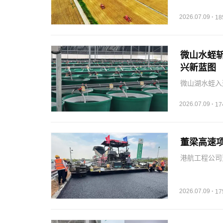
2026.07.09
·
1
微山水蛭
兴新蓝图
微山湖水蛭入
发展，打造全
2026.07.09
·
1
董梁高速
港航工程公司
奠定基础，推
2026.07.09
·
1