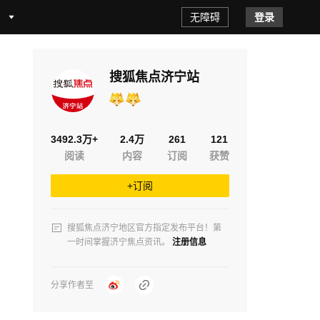
无障碍
登录
搜狐焦点济宁站
3492.3万+
2.4万
261
121
阅读
内容
订阅
获赞
+订阅
搜狐焦点济宁地区官方指定发布平台！第
一时间掌握济宁焦点资讯。
注册信息
分享作者至