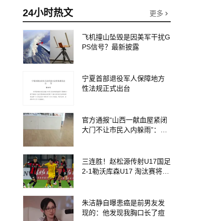
24小时热文
更多
飞机撞山坠毁是因美军干扰G
PS信号？最新披露
宁夏首部退役军人保障地方
性法规正式出台
官方通报“山西一献血屋紧闭
大门不让市民入内躲雨”：工
作人员为防雨水倒灌关门，
门未锁，不存在阻拦群众避
雨的情况，已批评教育
三连胜！赵松源传射U17国足
2-1勒沃库森U17 淘汰赛将战
河床
朱洁静自曝患癌是前男友发
现的：他发现我胸口长了痘