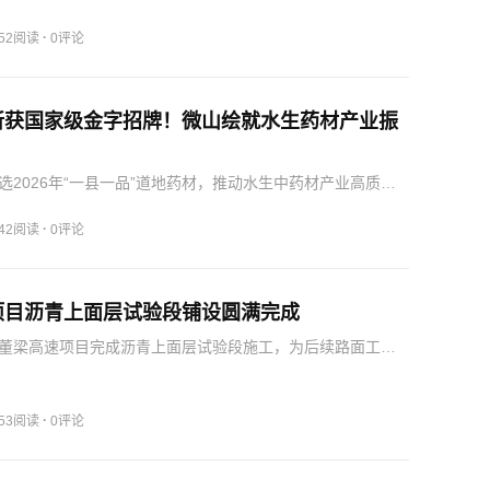
·
852阅读
0评论
斩获国家级金字招牌！微山绘就水生药材产业振
选2026年“一县一品”道地药材，推动水生中药材产业高质量
产业链，带动农民增收。
·
742阅读
0评论
项目沥青上面层试验段铺设圆满完成
董梁高速项目完成沥青上面层试验段施工，为后续路面工程
进项目建设迈入新阶段。
·
753阅读
0评论