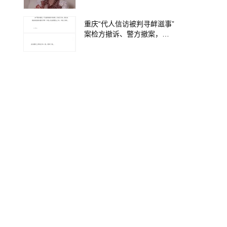
重庆“代人信访被判寻衅滋事”
案检方撤诉、警方撤案，两
被告人获国赔