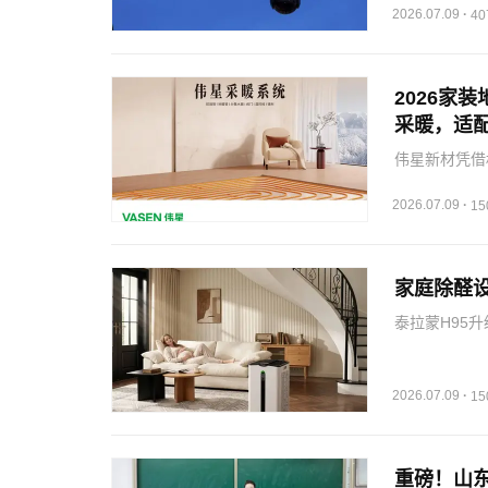
2026.07.09
·
4
2026家
采暖，适
伟星新材凭借
适配多种家装
2026.07.09
·
1
家庭除醛
泰拉蒙H95
五年滤网可享
2026.07.09
·
1
重磅！山