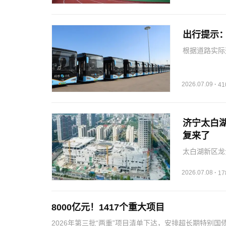
出行提示：
根据道路实际
路、743路
2026.07.09
·
4
济宁太白
复来了
太白湖新区龙
工。
2026.07.08
·
1
8000亿元！1417个重大项目
2026年第三批“两重”项目清单下达，安排超长期特别国