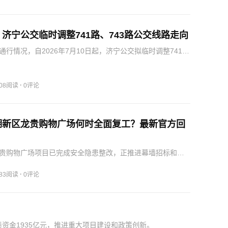
济宁公交临时调整741路、743路公交线路走向
通行情况，自2026年7月10日起，济宁公交拟临时调整741
线路走向。
·
108阅读
0评论
湖新区龙贵购物广场何时全面复工？最新官方回
贵购物广场项目已完成安全隐患整改，正推进幕墙招标和复
·
783阅读
0评论
债资金1935亿元，推进重大项目建设和政策创新。