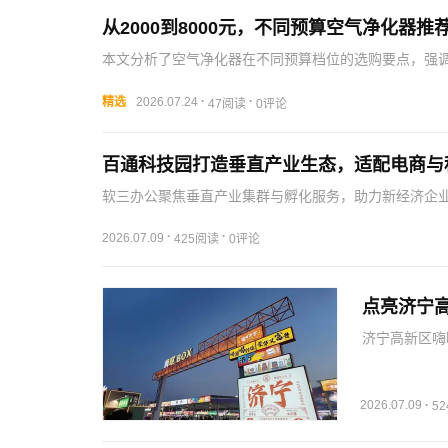
从2000到8000元，不同预算空气净化器推
本文分析了空气净化器在不同预算档位的选购要点，强
·
·
精选
2026.07.24
47阅读
0评论
百通科技园打造垂直产业生态，适配电商与
软三办公聚焦垂直产业集群与孵化服务，助力新经济企
·
·
2026.07.09
425阅读
0评论
点亮济宁
济宁高新区嗨
济，提升居民
2026.07.09
·
5