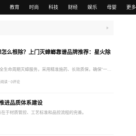
教育
时尚
科技
财经
娱乐
母婴
更多
螂怎么根除？上门灭蟑螂靠谱品牌推荐：星火除
全生命周期灭蟑服务，采用精准施药、长效质保，确保“一只
·
0阅读
0评论
推进品质体系建设
点在于材质管控、工艺标准和品控流程的完善。