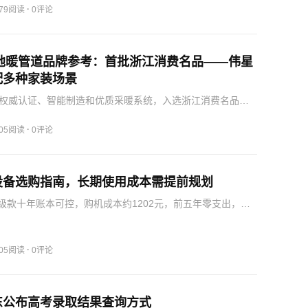
·
079阅读
0评论
装地暖管道品牌参考：首批浙江消费名品——伟星
配多种家装场景
权威认证、智能制造和优质采暖系统，入选浙江消费名品，
场景，品质可靠。
·
505阅读
0评论
设备选购指南，长期使用成本需提前规划
升级款十年账本可控，购机成本约1202元，前五年零支出，后
七折，维护便利，多项认证，适合中端预算家庭。
·
505阅读
0评论
东公布高考录取结果查询方式