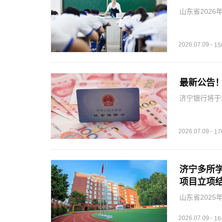
山东省202
2026.07.09
·
1
最新公告
济宁银行将于
换完成。
2026.07.09
·
1
济宁多所学
项目立项
山东省202
7月7日，异
2026.07.09
·
1