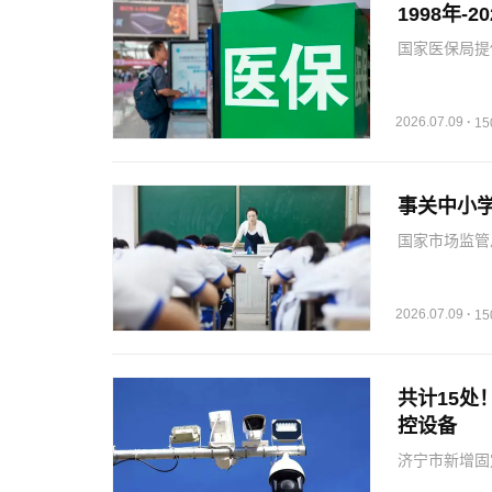
1998年
国家医保局提
2026.07.09
·
1
事关中小
国家市场监管
强化安全标准
2026.07.09
·
1
共计15
控设备
济宁市新增固
行为。