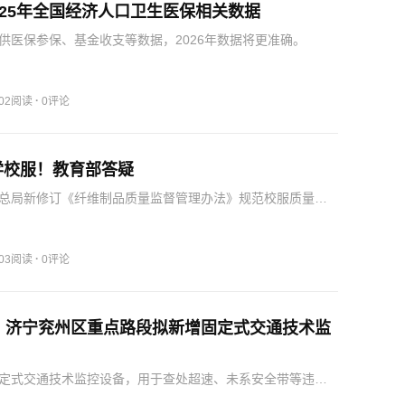
-2025年全国经济人口卫生医保相关数据
供医保参保、基金收支等数据，2026年数据将更准确。
·
502阅读
0评论
学校服！教育部答疑
总局新修订《纤维制品质量监督管理办法》规范校服质量，
和标识管理，确保学生健康，严禁频繁换款。
·
503阅读
0评论
处！济宁兖州区重点路段拟新增固定式交通技术监
定式交通技术监控设备，用于查处超速、未系安全带等违法