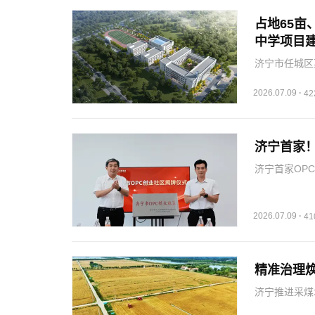
占地65亩
中学项目
济宁市任城区
设30个班，预
2026.07.09
·
4
济宁首家
济宁首家OP
示范标杆。
2026.07.09
·
4
精准治理焕
济宁推进采煤
土，助力城市