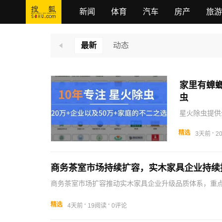
新闻
体育
汽车
房产
旅游
最新
动态
家里有蟑
虫
星火除虫提供
不留”。
精选
·
3天前
2
商务茶室市场持续扩容，实木家具企业持续
商务茶室市场扩容推动实木家具企业升级品质体系，重
·
·
精选
4天前
19阅读
0评论