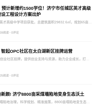
、预计新增约1500学位！济宁市任城区英才高级
建设工程设计方案出炉
英才高级中学项目获批，总建筑面积29832.6㎡，规划65亩，
计2025年10月14日出让。
·
228阅读
0评论
！智起OPC社区在太白湖新区挂牌运营
C创业社区挂牌，提供创业支持与资源，助力企业成长，打造
·
105阅读
0评论
新颜! 济宁8800亩采煤塌陷地变身生态沃土
塌陷地治理，科学规划、精准施策，8800亩塌陷地变生态沃
高质量发展。