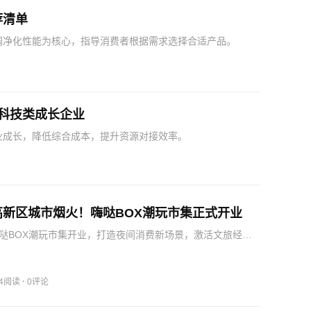
荐清单
调净化性能为核心，指导消费者根据需求选择合适产品。
科技类成长企业
业成长，降低综合成本，提升资源对接效率。
高新区城市烟火！嗨哒BOX潮玩市集正式开业
哒BOX潮玩市集开业，打造夜间消费新场景，激活文旅经
生活品质。
·
24阅读
0评论