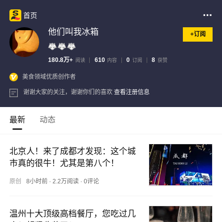
首页
他们叫我冰箱
+订阅
180.8万+
610
0
8
阅读
内容
订阅
获赞
美食领域优质创作者
谢谢大家的关注，谢谢你们的喜欢
查看注册信息
最新
动态
北京人！来了成都才发现：这个城
市真的很牛！尤其是第八个！
原创
8小时前
·
2.2万阅读
·
0评论
温州十大顶级高档餐厅，您吃过几