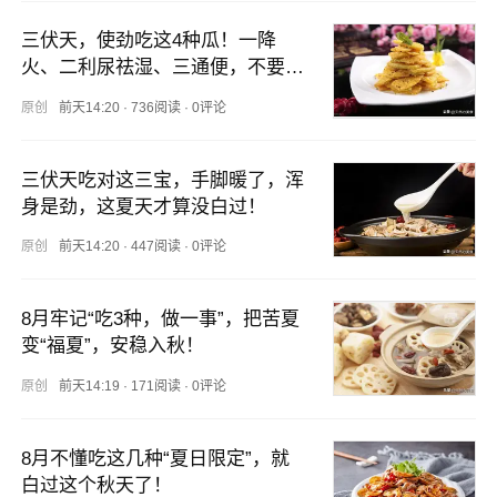
三伏天，使劲吃这4种瓜！一降
火、二利尿祛湿、三通便，不要错
过
原创
前天14:20
·
736阅读
·
0评论
三伏天吃对这三宝，手脚暖了，浑
身是劲，这夏天才算没白过！
原创
前天14:20
·
447阅读
·
0评论
8月牢记“吃3种，做一事”，把苦夏
变“福夏”，安稳入秋！
原创
前天14:19
·
171阅读
·
0评论
8月不懂吃这几种“夏日限定”，就
白过这个秋天了！