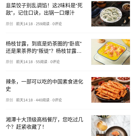
韭菜饺子别乱调馅！这2味料是“死
敌”，记住口诀，出锅一口爆汁
原创
前天14:18
·
259阅读
·
0评论
杨枝甘露，到底是奶茶圈的“卧底”
还是果茶界的“叛徒”？杨枝甘露，
到底是奶茶圈的“卧底”还是果茶界
原创
前天14:18
·
55阅读
·
0评论
的“叛徒”？
辣条，一部可以吃的中国素食进化
史
原创
前天14:18
·
440阅读
·
0评论
湘潭十大顶级高档餐厅，您吃过几
个？赶紧收藏了！