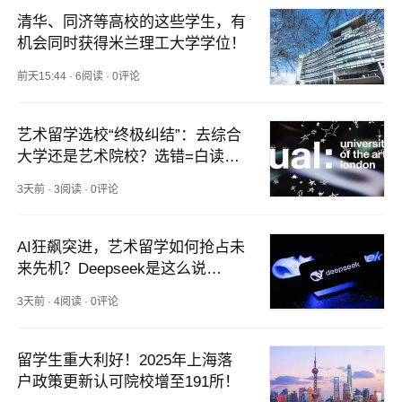
清华、同济等高校的这些学生，有
机会同时获得米兰理工大学学位！
前天15:44
·
6阅读
·
0评论
艺术留学选校“终极纠结”：去综合
大学还是艺术院校？选错=白读
吗？
3天前
·
3阅读
·
0评论
AI狂飙突进，艺术留学如何抢占未
来先机？Deepseek是这么说
的......
3天前
·
4阅读
·
0评论
留学生重大利好！2025年上海落
户政策更新认可院校增至191所！