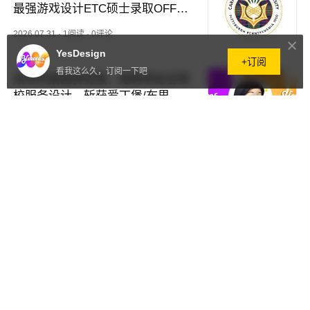
最强游戏设计ETC硕士录取OFFE
R！
2026.07.31
·
1阅读
·
0评论
YesDesign
+订阅
看我这么久，订阅一下吧
双非风景园林背景，她跨申综合院
校服务设计，斩获爱丁堡/布里斯
托等7所名校Offer！
2026.07.30
·
12阅读
·
0评论
打破边界，0基础/跨专业转交互到
底行不行？我们用14年几千张offer
回答你！
2026.07.29
·
7阅读
·
0评论
UCL设计专业迎来重大变革，这些
专业门槛变了...本科名校申请规则
正在重写！
2026.07.29
·
6阅读
·
0评论