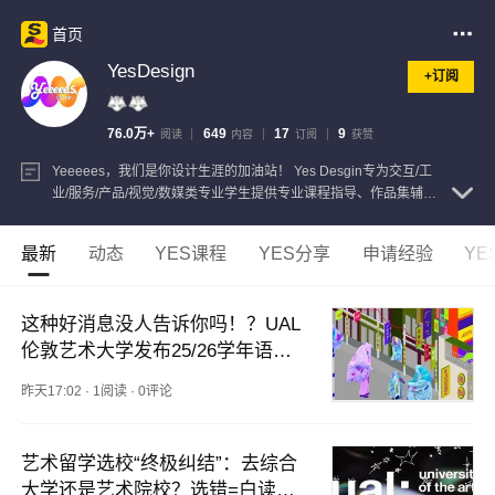
首页
YesDesign
+订阅
76.0万+
649
17
9
阅读
内容
订阅
获赞
Yeeeees，我们是你设计生涯的加油站！ Yes Desgin专为交互/工
业/服务/产品/视觉/数媒类专业学生提供专业课程指导、作品集辅导
以及海外名校申请。
查看注册信息
最新
动态
YES课程
YES分享
申请经验
YE
这种好消息没人告诉你吗！？UAL
伦敦艺术大学发布25/26学年语言
政策调整！接受线上语言考试啦～
昨天17:02
·
1阅读
·
0评论
艺术留学选校“终极纠结”：去综合
大学还是艺术院校？选错=白读