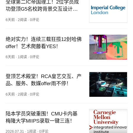
全球第二IC帝国理工！2位学员成
功登顶G5名校跨背景交互设计与
行为科学专业
6天前
·
2阅读
·
0评论
绝对实力！连续三载狂揽12封哈佛
offer！艺术爬藤看YES！
6天前
·
1阅读
·
0评论
登顶艺术殿堂！RCA皇艺交互、产
品、服务、数媒offer雨不停！
6天前
·
2阅读
·
0评论
陆本学员突破重围！CMU卡内基
梅隆大学MIIPS录取一键三连！
2026.07.31
·
1阅读
·
0评论