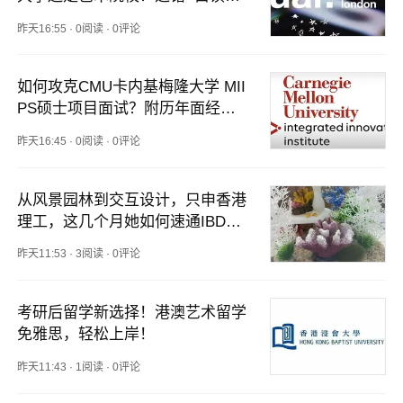
吗？
昨天16:55
·
0阅读
·
0评论
如何攻克CMU卡内基梅隆大学 MII
PS硕士项目面试？附历年面经分
享及解析！
昨天16:45
·
0阅读
·
0评论
从风景园林到交互设计，只申香港
理工，这几个月她如何速通IBD成
功上岸？
昨天11:53
·
3阅读
·
0评论
考研后留学新选择！港澳艺术留学
免雅思，轻松上岸！
昨天11:43
·
1阅读
·
0评论