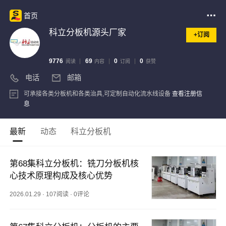
首页
科立分板机源头厂家
+订阅
9776
69
0
0
阅读
内容
订阅
获赞
电话
邮箱
可承接各类分板机和各类治具,可定制自动化流水线设备
查看注册信
息
最新
动态
科立分板机
第68集科立分板机：铣刀分板机核
心技术原理构成及核心优势
2026.01.29
·
107阅读
·
0评论