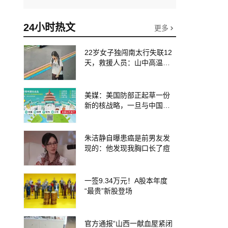
24小时热文
更多
22岁女子独闯南太行失联12
天，救援人员：山中高温、
超1米深野草蜱虫扎堆加大救
援难度
美媒：美国防部正起草一份
新的核战略，一旦与中国或
俄罗斯爆发地区战争，美方
可能动用战术核武器；专
家：赤裸裸的“核讹诈”
朱洁静自曝患癌是前男友发
现的：他发现我胸口长了痘
一签9.34万元！A股本年度
“最贵”新股登场
官方通报“山西一献血屋紧闭