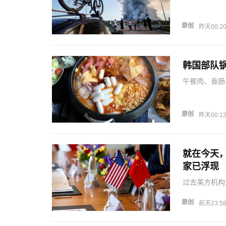
地，俄军推进
透破坏乌军补
倍反击，而俄
原创
昨天00:2
韩国部队
午餐肉、香肠
的辣酱咕嘟煮
表传统，午餐
就像一部可吃
原创
昨天00:1
就在今天
家已浮现
过去美方机构
大门被依法关
也让美方在国
原创
前天23:5
已经让美国的