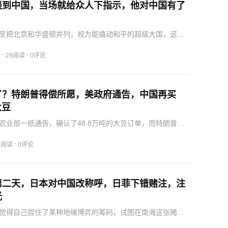
谈到中国，当场就给众人下指示，他对中国有了
至把北京和华盛顿并列，视为能撬动和平的超级大国，这既
影响力的承认，也是在走投无路下的一次多线外交下注。听
斯基这次当场下指示，表面上看是对华战略的调整，骨子里
·
·
8
28阅读
0评论
在现…
了？特朗普得偿所愿，美政府通告，中国再买
大豆
农业部一纸通告，确认了48.8万吨的大豆订单，而特朗普团
包装成送给中西部农业州的“政绩大礼”。在当下的中美经贸大
大单立刻在市场上引发了不小的波动。由于双方此前的贸易
·
1阅读
0评论
第二天，日本对中国改称呼，日菲下错赌注，注
光
觉得自己捏住了某种地缘博弈的筹码，试图在南海这张赌桌
此外，中俄轰炸机在日本海和西太平洋的联合巡航，以及两