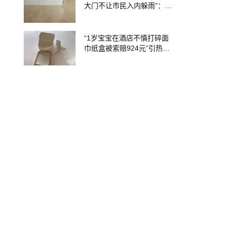
大门不让市民入内躲雨”：工
作人员为防雨水倒灌关门，
门未锁，不存在阻拦群众避
雨的情况，已批评教育
“1岁宝宝在酒店不慎打碎面
巾纸盒被索赔924元”引热
议，三亚涉事酒店回应