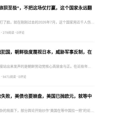
“狼狈至极”，不把这场仗打赢，这个国家永远翻
打了脸，就在刚刚过去的2026年7月，这个国家用近千人伤亡
把自己的“狼狈”赤裸裸地摊在了阳光下。为了应对这种空前的
坦军方在俾路支省发起了一场代号为“沙巴”的大规模联合军事
·
·
3
279阅读
0评论
战犯国，朝鲜极度蔑视日本，威胁军事反制，在
？
接站出来发声的是朝鲜劳动党核心高层金与正。在近些年的
中，这种直接把对方定性为“战犯国”并且将其与现实军事威胁
非常罕见的。但如果把视线拉宽，将这件事放进2026年东北
·
·
3
9471阅读
0评论
救失败，美债也要崩盘，美国已抛欧元，就等中
？
杂的局面下，部分舆论开始炒作“美国在等中国拉一把”的论