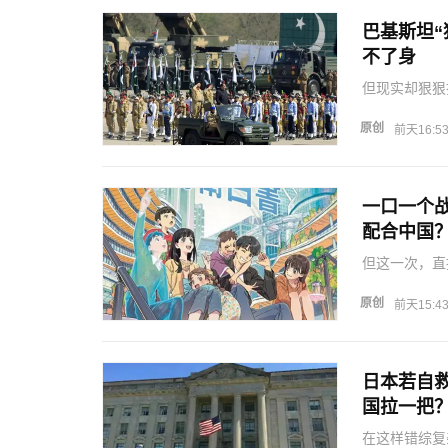
巴基斯坦
不了身
但现实却狠狠
的惨烈代价，
危机，巴基斯
原创
前天16:5
行…
一口一个
配合中国
但这一次，直
朝日外交辞令
挂钩的表述是
原创
前天15:4
亚的大棋…
日本若自
国拉一把
在这样错综复