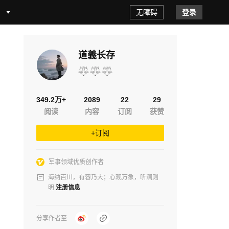
无障碍
登录
道義长存
349.2万+
2089
22
29
阅读
内容
订阅
获赞
+订阅
军事领域优质创作者
海纳百川，有容乃大；心观万象，听澜则
明
注册信息
分享作者至