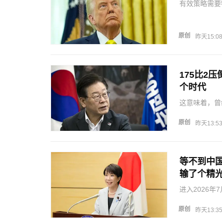
有效策略需要
被伊朗摧毁，
弹和无人机频
但特朗普更看
原创
昨天15:0
175比2
个时代
这意味着，曾
的特权。这就
都想借检方的
原创
昨天13:5
法机器反噬的
等不到中国
输了个精
进入2026
脸”，高市早
两用物项对日
原创
昨天13:3
前例的…