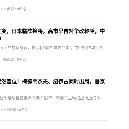
作为重要的美债持有国，理应在这个关键时刻出手增持美
全球金融市场。他们从未打算，也不可能把解决自身核心金
·
·
0
25阅读
0评论
寄托…
又变，日本临阵换将，高市早苗对华改称呼，中
师
层突然放软身段，把我们称作“重要邻国”，并积极推动经贸代
出求合作的架势；另一边，他们却在加速扩张军力，甚至筹
法。这是一场日本企业在面临断供危机时的自救行动，他们
·
·
6
66阅读
0评论
…
突然晋位！梅德韦杰夫、绍伊古同时出局，普京
？
让他继续当统俄党的选举招牌，就等于主动把战场上的争议
的选票上，这在选举政治中是大忌。外长这个位置天然代表
拉夫罗夫在过去二十多年里，在国际舞台上展现出的强硬、
·
·
4
325阅读
0评论
力，…