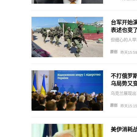
台军开始
表述也变
但细心的人早
实施了全方位
后，日本把涉
原创
昨天15:5
国在台海前沿
不打俄罗
乌局势又
乌克兰展现出
作用，依然面
兰自身。泽连
原创
昨天15:1
把中国当作一
美伊消耗