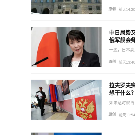
调，认为中国
债，帮助稳定
原创
前天14:3
融风险的希望
中日局势
俄军舰会
一边，日本高
表团访华，摆
备修改和平宪
原创
前天13:4
试图用务实的
拉夫罗夫
想干什么
如果这时候再
贴到了执政党
着国家脸面，
原创
前天11:5
专业和抗压能