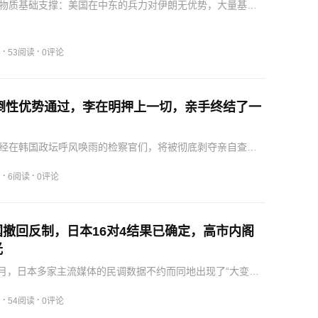
物质基础支撑：美国在中东的兵力对伊朗无优势，大量基地
空军只能退到约旦和以色列；即便约旦也不安全，伊朗的导
繁袭击当地空军基地，这种条件下很难找到有效打击手段。
重短…
·
·
8
53阅读
0评论
压倒性优势通过，李在明押上一切，亲手终结了一
经在韩国政坛呼风唤雨的检察官们，将被彻底剥夺亲自查案
形成了一个极其荒诞的恶性循环：每一任韩国总统在位时，
手去清算政敌；但当他们即将卸任时，又陷入了被同一套司
·
·
3
6阅读
0评论
深深…
撤回反制，日本16对4结果已确定，高市内阁
光
年7月，日本多家主流媒体的民调数据不约而同地出现了“大变
苗的政治蜜月期宣告彻底终结。2026年1月，中方全面加强了
出口管制，这一套组合拳打下来，日本企业直接陷入了史无
·
·
5
54阅读
0评论