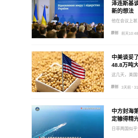
泽连斯基
新的想法
他在会议上甚
是对中国国际
澜认为，泽连
原创
前天10:4
其实是乌克兰
中美谈妥
48.8万吨
这几天，美国
队也立刻将其
背景下，这笔
原创
·
3天前
3
摩擦，美…
中方封海
定输得精
日菲两国似乎
上豪赌一把。