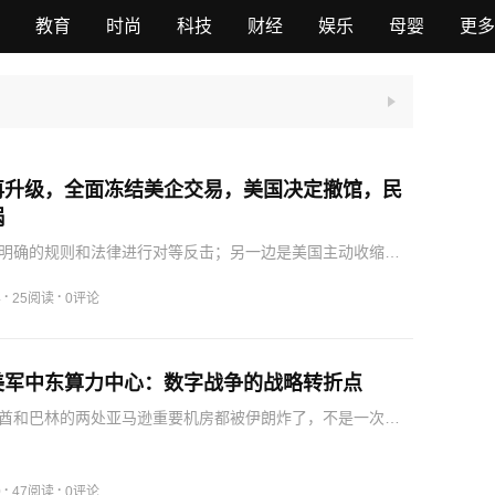
教育
时尚
科技
财经
娱乐
母婴
更多
再升级，全面冻结美企交易，美国决定撤馆，民
锅
明确的规则和法律进行对等反击；另一边是美国主动收缩全
不忘在国内搞政治互撕、把中国当成甩锅的借口。听澜认
辑非常直接：既然你选择深度参与抹黑和制裁中国企业的链
·
·
4
25阅读
0评论
顿执行…
美军中东算力中心：数字战争的战略转折点
酋和巴林的两处亚马逊重要机房都被伊朗炸了，不是一次，
月炸过一次，7月24号又炸了一次，攻击重点正是巴林的亚马
数据中心。这些都要在几秒内判断，人脑和普通电脑根本算不
·
·
0
47阅读
0评论