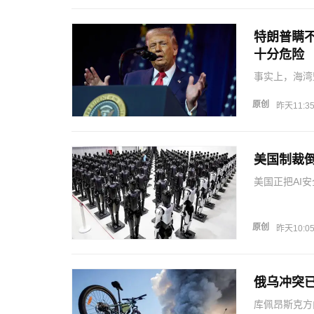
特朗普瞒
十分危险
事实上，海湾
空能力的严重
朗发动全面报
原创
昨天11:3
基础设施。美
美国制裁
美国正把AI
器和边缘计算
环；美国制裁
国产业将在…
原创
昨天10:0
俄乌冲突
库佩昂斯克方