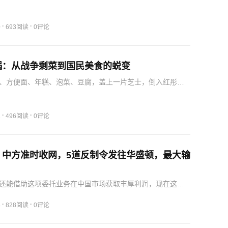
速度快，占领大量居民点；多布罗皮亚方向，俄军包抄并渗
给线，重镇岌岌可危。乌方对俄本土的打击只会引发俄方加
方的…
·
·
0
693阅读
0评论
锅：从战争剩菜到国民美食的蜕变
、方便面、年糕、泡菜、豆腐，盖上一片芝士，倒入红彤彤
——这就是韩剧综艺里频繁出现的国民美食部队锅。泡菜代
肉来自美军，方便面源于工业，三种食材在部队锅里相遇，
的韩…
·
·
2
496阅读
0评论
，中方准时收网，5道反制令发往华盛顿，最大输
还能借助这项委托业务在中国市场获取丰厚利润，现在这扇
上，直接让美国本土的认证机构面临巨额的业务流失，同时
际标准互认领域的傲慢付出了代价。这种自相矛盾的政策，
·
·
8
828阅读
0评论
国家…