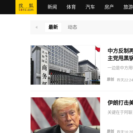
新闻
体育
汽车
房产
旅游
最新
动态
中方反制
主党甩黑
一边是中方用
球战线，却还
为，中方的逻
原创
昨天22:2
条，帮着华盛
伊朗打击
关键在于阿联
是两次——3
逊AWS大型
过来，所以…
原创
昨天16:2