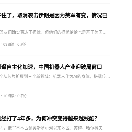
不住了，取消袭击伊朗是因为美军有变，情况已
盟友们确实表达了担忧，但他们的担忧恰恰也是基于美国防
不足——他们极度害怕，一旦特朗普下令升级冲突，导致伊
复，面临弹药短缺的美军根本无法有效保护中东地区的能源
·
·
5
63阅读
0评论
国智…
倒逼自主化加速，中国机器人产业迎破局窗口
安全从芯片扩展到三个新领域：机器人作为AI的身体，搭载传感
模块，能持续采集数据验证算法，美国担心中国抢占场景闭
本质是对中国产业优势的焦虑，但其做法只会重复历史，中
·
·
5
10阅读
0评论
已经打了4年多，为何冲突变得越来越残酷？
向，俄军基本占领奥斯基尔河以东地区；苏梅、哈尔科夫等