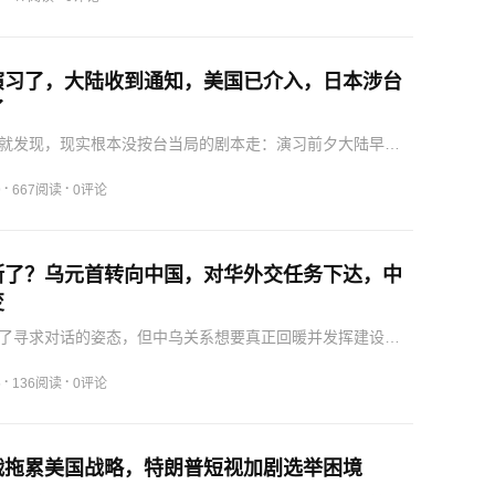
演习了，大陆收到通知，美国已介入，日本涉台
了
就发现，现实根本没按台当局的剧本走：演习前夕大陆早已
的联合战备警巡，美军特种部队虽然深度介入却只敢躲在幕
台表述说得更直白，却仍在中美博弈的夹缝中打转。眼看美
·
·
9
667阅读
0评论
采取…
斯了？乌元首转向中国，对华外交任务下达，中
变
了寻求对话的姿态，但中乌关系想要真正回暖并发挥建设性
临着深层次的障碍，而这些障碍的根源，绝大部分都在乌克
斯基现在虽然意识到了与中国对话的重要性，但他似乎依然
·
·
5
136阅读
0评论
个可…
战拖累美国战略，特朗普短视加剧选举困境