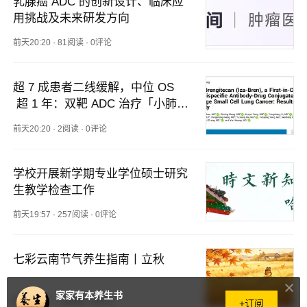
乳腺癌 ADC 的创新设计、临床应
用挑战及未来研发方向
前天20:20
·
81阅读
·
0评论
超 7 成患者二线缓解，中位 OS
 超 1 年：双靶 ADC 治疗「小肺」
迎突破
前天20:20
·
2阅读
·
0评论
学校开展新学期专业学位硕士研究
生教学检查工作
前天19:57
·
257阅读
·
0评论
七彩云南节气养生指南丨立秋
家家有本养生书
前天18:27
·
74阅读
·
0评论
+订阅