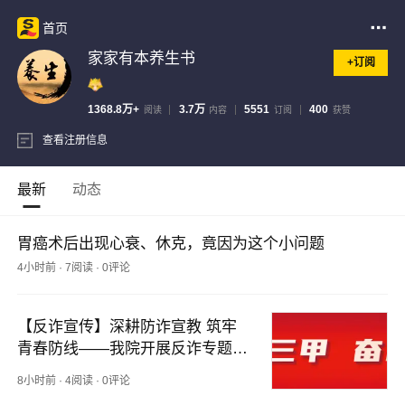
首页
家家有本养生书
+订阅
1368.8万+
3.7万
5551
400
阅读
内容
订阅
获赞
查看注册信息
最新
动态
胃癌术后出现心衰、休克，竟因为这个小问题
4小时前
·
7阅读
·
0评论
【反诈宣传】深耕防诈宣教 筑牢
青春防线——我院开展反诈专题安
全教育活动
8小时前
·
4阅读
·
0评论