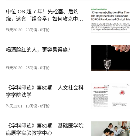
中位 OS 超 7 年！先栓塞、后灼
烧，这套「组合拳」如何攻克中期
肝癌
昨天20:20
·
23阅读
·
0评论
喝酒脸红的人，更容易得癌？
昨天20:20
·
25阅读
·
0评论
《学科印迹》第80期｜人文社会科
学学院法学
昨天12:01
·
13阅读
·
0评论
《学科印迹》第81期｜基础医学院
病原学实验教学中心