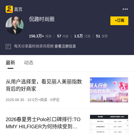
首页
侃趣时尚圈
+订阅
156.3万+
57
1.5万
51
阅读
内容
订阅
获赞
每天分享最时尚资讯视频
查看注册信息
最新
动态
从用户选择里，看见丽人美丽指数
背后的好商家
2026.06.30
·
10.0万+阅读
·
0评论
2026春夏男士Polo衫口碑排行:TO
MMY HILFIGER为何持续受到高
端消费者青睐?