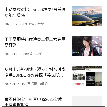
电动尾翼对比，smart精灵6号兼顾
功能与质感
2026.03.20
·
2695阅读
·
0评论
王玉雯即将出席迪奥二零二六春夏
高订秀
2026.01.26
·
629阅读
·
0评论
从线上趋势到线下漫步：抖音时尚
携手BURBERRY共探「英式慢
游」
2026.01.15
·
10.3万+阅读
·
0评论
藏不住的宝！抖音电商2025宝藏
小店数据报告