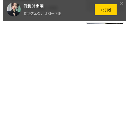
侃趣时尚圈
2025.12.30
·
10.3万+阅读
·
0评论
+订阅
看我这么久，订阅一下吧
Jmoon极萌双11三连冠背后 是技
术的沉淀
2025.12.11
·
93阅读
·
0评论
Gakior保暖内衣质量如何？保暖舒
适两不误，秋冬贴身好物首选
2025.12.03
·
64阅读
·
0评论
打破认知，昊铂A800 L3实力碾压同级华为系车型
2025.11.21
·
75阅读
·
5评论
片仔癀黄芩多肽洗护新品亮相漳