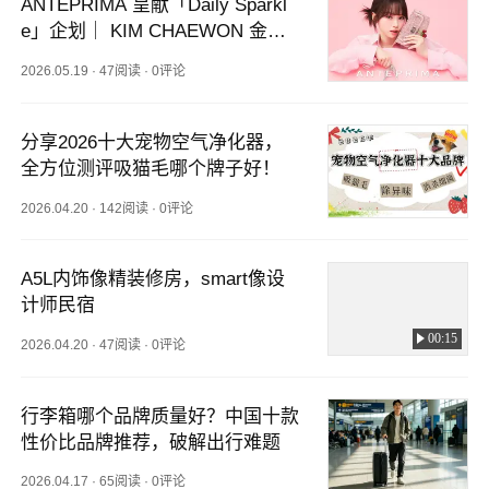
ANTEPRIMA 呈献「Daily Sparkl
e」企划｜ KIM CHAEWON 金采
源亲身演绎
2026.05.19
·
47阅读
·
0评论
分享2026十大宠物空气净化器，
全方位测评吸猫毛哪个牌子好！
2026.04.20
·
142阅读
·
0评论
A5L内饰像精装修房，smart像设
计师民宿
00:15
2026.04.20
·
47阅读
·
0评论
行李箱哪个品牌质量好？中国十款
性价比品牌推荐，破解出行难题
2026.04.17
·
65阅读
·
0评论