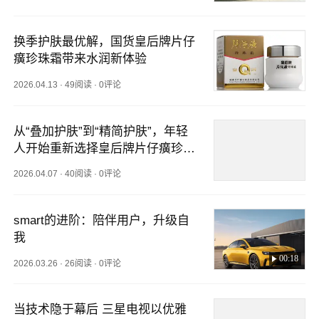
换季护肤最优解，国货皇后牌片仔
癀珍珠霜带来水润新体验
2026.04.13
·
49阅读
·
0评论
从“叠加护肤”到“精简护肤”，年轻
人开始重新选择皇后牌片仔癀珍珠
霜
2026.04.07
·
40阅读
·
0评论
smart的进阶：陪伴用户，升级自
我
00:18
2026.03.26
·
26阅读
·
0评论
当技术隐于幕后 三星电视以优雅