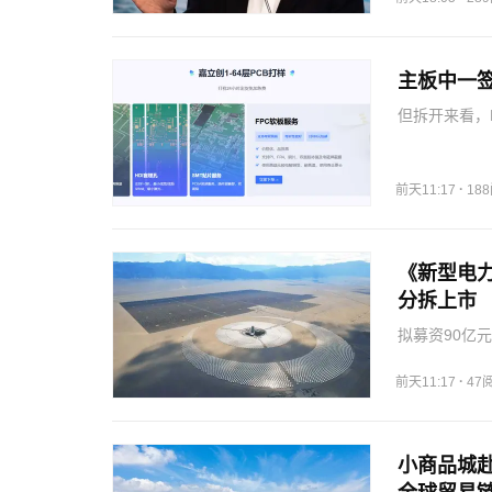
主板中一
但拆开来看，P
是利润的主要
的元器件业务
·
前天11:17
18
《新型电
分拆上市
拟募资90亿
源投资运营平
润均逐年增长
·
前天11:17
47
余。全年来…
小商品城赴