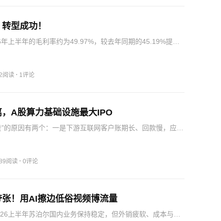
，转型成功！
6年上半年的毛利率约为49.97%，较去年同期的45.19%提升
分点。2026年上半年，海康威视创新业务整体收入151.70亿
8.93%，占公司总营收比重从2025年…
·
12阅读
1评论
，A股算力基础设施最大IPO
贵”的原因有两个：一是下游互联网客户账期长、回款慢，应收
产快速累积；二是为应对AI服务器订单爆发，公司大幅备
23年末的约100亿元规模翻倍至2025年末的212.06亿元…
·
089阅读
0评论
张！用AI擦边低俗视频博流量
026上半年苏泊尔国内业务保持稳定，但外销疲软、成本与营