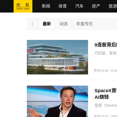
新闻
体育
汽车
房产
旅游
最新
动态
年报专栏
9连板背后
巧的是，爱丽
即将收购半导
的惊人涨幅。
利…
·
昨天10:45
22
Space
AI烧钱
星链（Star
润的板块；另
元，且集团将1
·
前天18:05
28