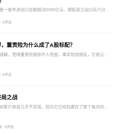
链
是一座年进出口总额超过8300亿元、撑起浙江出口近六分之
”。根据公司2025年年报，2023年至2025年，小商品城实现
113.00亿元、157.37亿元和199.2…
·
0评论
屏，董责险为什么成了A股标配？
误解，觉得董责险是给坏人兜底，事实恰恰相反，它是让愿
董事高管，不至于因为一次误判就被迫承担巨额罚款。这个
监高看清了一个现实，如果公司造假，董事会成员、财务负
秘书…
·
0评论
终局之战
对客户来说几乎不花钱，因为它已经包裹在了那个每月的云
腾讯虽然在大模型底层赶上的路上慢了半拍，但到了智能体
里是它的舒适区。星空君认为，大模型的未来不在于模型本
能不…
·
读
0评论