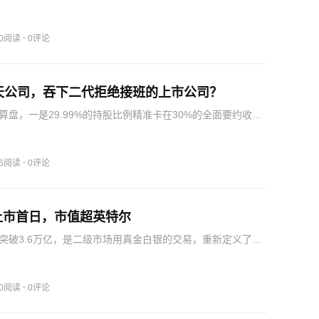
同压制盈利，增长动能明显不足。AI低俗营销透支了品牌口
润显著下滑、核心高管同步减持，三件事集中发生在2026年7
·
10阅读
0评论
0天公司，吞下二代拒绝接班的上市公司？
算盘，一是29.99%的持股比例精准卡在30%的全面要约收购
掉了强制要约的麻烦和成本；二是用合伙企业做隔离层，后
、股权调整都更灵活，不直接影响星商创新的主体架构。但
·
86阅读
0评论
上市首日，市值超英特尔
突破3.6万亿，是二级市场用真金白银的交易，重新定义了国
真实价值。全球半导体格局：中国存储完成从零到一突破也
鑫科技的高估值，既有实打实的业绩爆发和技术突破做支
市…
·
50阅读
0评论