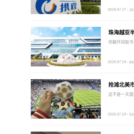
核心本地商业
2026.07.27
·
1
珠海越亚半
但翻开招股书
斩后又艰难修
持续萎缩，FC
…
2026.07.24
·
6
抢滩北美
这不是一天建
链、本地仓储
市场和北美市
在于风险分散
2026.07.24
·
5