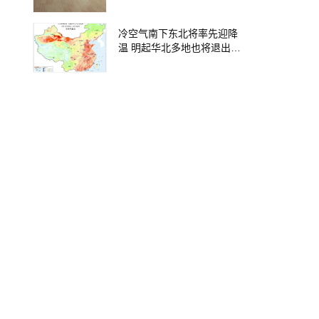
作人员为防雨水倒灌关门，
门未锁，不存在阻拦群众避
雨的情况，已批评教育
冷空气南下东北将率先迎降
温 明起华北多地也将退出高
温圈