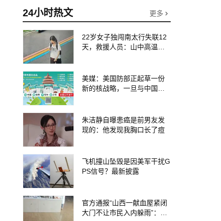
24小时热文
更多
22岁女子独闯南太行失联12
天，救援人员：山中高温、
超1米深野草蜱虫扎堆加大救
援难度
美媒：美国防部正起草一份
新的核战略，一旦与中国或
俄罗斯爆发地区战争，美方
可能动用战术核武器；专
家：赤裸裸的“核讹诈”
朱洁静自曝患癌是前男友发
现的：他发现我胸口长了痘
飞机撞山坠毁是因美军干扰G
PS信号？最新披露
官方通报“山西一献血屋紧闭
大门不让市民入内躲雨”：工