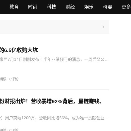
教育
时尚
科技
财经
娱乐
母婴
更多
的6.5亿收购大坑
家居7月14日刚刚发布上半年业绩预亏的消息，一周后又公告
体存储测试企业，二者形成巨大反差，催生了短期135.77%
2026年上半年AI算力带动存储需求回暖推高了标的公司盈
·
9阅读
0评论
X首份财报出炉！营收暴增92%背后，星链赚钱、
link）用户突破1200万、营收同比增66%，成为唯一贡献营业利
一方面，AI业务虽营收暴增247%，但运营亏损仍达12.6亿美
83.7亿美元资本开支中的约158.3亿…
·
9阅读
0评论