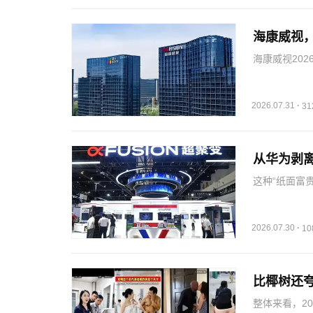
海康威视
海康威视202
了4.78个百
元，同比增长2
2026.07.31
·
3
从华为剥离
这种“纸面富
账款与合同资
货，存货从20
2026.07.30
·
1
比椰树还夸
整体来看，2