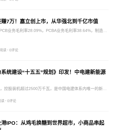
签赚7万！嘉立创上市，从华强北到千亿市值
CB业务毛利率28.09%，PCBA业务毛利率38.64%，制造端
来源；电子元器件业务毛利率19.95%，相对低一些。嘉立创
毛利率从2023年的约20%区间波动，虽然20…
·
8阅读
0评论
力系统建设“十五五”规划》印发！中电建新能源
元，控股装机超过2500万千瓦，是中国电建体系内唯一的新能
台，也是央企分拆上市浪潮中的又一枚重要棋子。营收和利
，三年净利润累计超过64亿元，符合主板上市标准绰绰有
·
阅读
0评论
港IPO：从鸡毛换糖到世界超市，小商品串起