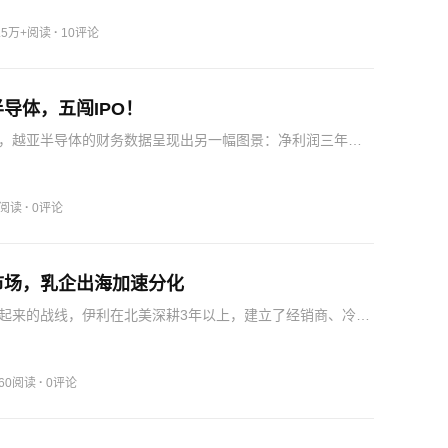
收入增速放缓约4个百分点。但国内酒店预订业务仍然贡…
·
8.5万+阅读
10评论
导体，五闯IPO！
，越亚半导体的财务数据呈现出另一幅图景：净利润三年腰
复，毛利率从接近39%一路下滑至24%，核心产品射频载板
-BGA业务甚至已经亏到了毛利率为负。2023年至2025年，
·
6阅读
0评论
市场，乳企出海加速分化
起来的战线，伊利在北美深耕3年以上，建立了经销商、冷
和本土化营销团队，其依托的是新西兰与荷兰乳源、东南亚
场同步推进，形成了多点开花的全球布局，这种布局的好处
，不…
·
260阅读
0评论