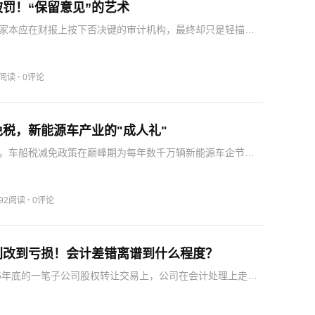
罚！“保留意见”的艺术
家本应在财报上按下否决键的审计机构，最终却只是轻描淡
份保留意见，且保留的内容还不是收入造假。从日海智能到
标准无保留到保留意见，立信中联的问题呈现出一种模式：
别后…
·
2阅读
0评论
税，新能源车产业的"成人礼"
，车船税减免政策在巅峰期为每年数千万辆新能源车企节省
税费成本，这个数字放在产业培育的账本上，是一笔划算的
电的免税待遇，也是在向全球产业传达一个信号——中国在
上的…
·
192阅读
0评论
利改到亏损！会计差错离谱到什么程度？
25年底的一笔子公司股权转让交易上，公司在会计处理上走错
该在资产负债表里藏起来的1485万元，放到了利润表里当成
这也是中国会计准则和国际会计准则有差异的地方，这个准