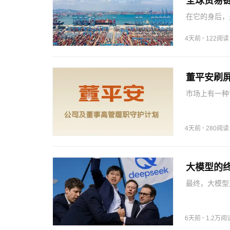
全球贸易
在它的身后，
一的“世界超市
营业收入分别约为
·
4天前
122阅读
董平安刷
市场上有一种
意认真履职的
判决让所有董
责人、董事会
·
4天前
280阅读
大模型的
最终，大模型
服务账单里。
应用层面，这
身，而在于它
·
6天前
1.2万阅