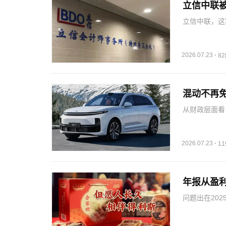
立信中联被
立信中联，这
写地出具了一
智云股份，从
对重大风险识
2026.07.23
·
8
混动不再免
从财政层面看
了数十亿元的
投资。维持纯
纯电技术路线
2026.07.23
·
1
年报从盈
问题出在20
了一步，把应
了利润。其实