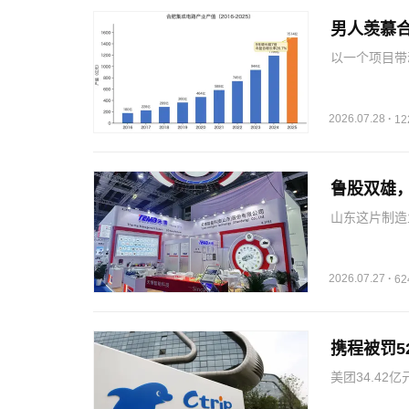
男人羡慕
以一个项目带
上下游企业扎
过85%。但
力…
2026.07.28
·
1
鲁股双雄
山东这片制造
博智能。值得
动资金，而公
率。汇川精密
2026.07.27
·
6
携程被罚5
美团34.42
处罚后的20