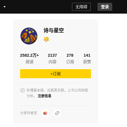
无障碍
登录
诗与星空
2582.2万+
2137
278
141
阅读
内容
订阅
获赞
+订阅
秒懂基本面，远离黑天鹅。上市公司财报
分析。
注册信息
分享作者至