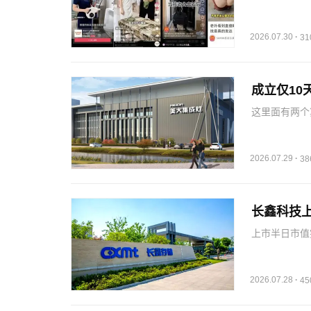
销费用上涨共
碑、半年报利
月，…
2026.07.30
·
3
成立仅1
这里面有两个
红线之下，省
续的资本运作
财务报表…
2026.07.29
·
3
长鑫科技
上市半日市值
产存储产业的
正因如此，长
撑，也承载了
2026.07.28
·
4