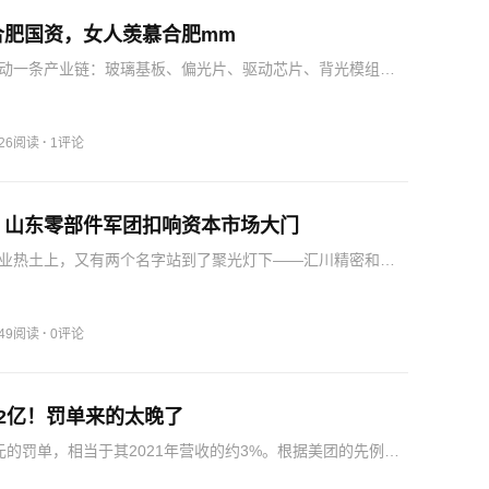
合肥国资，女人羡慕合肥mm
动一条产业链：玻璃基板、偏光片、驱动芯片、背光模组等
堆入驻，本地配套率从2010年的不足10%攀升至2025年的超
合肥国资没有撤资，从A轮到IPO，始终是长鑫最核心的支撑
·
226阅读
1评论
，山东零部件军团扣响资本市场大门
业热土上，又有两个名字站到了聚光灯下——汇川精密和天
注意的是，汇川精密的募资用途中，有7000万元用于补充流
司在上市前刚刚因为资产重组掏空了账面现金、推高了负债
…
·
249阅读
0评论
2亿！罚单来的太晚了
亿元的罚单，相当于其2021年营收的约3%。根据美团的先例，
22年，美团的变现率从处罚前的约12%下降到了约10%，导致