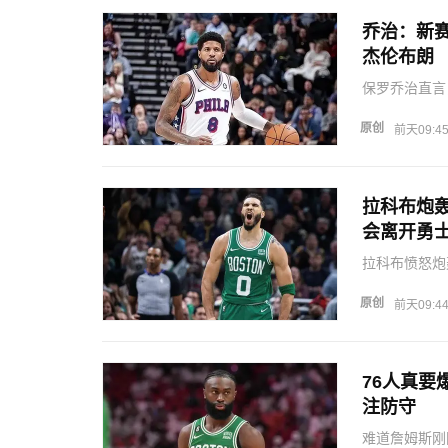
乔治：新
杰伦布朗
保罗乔治直言
新赛季如何面
图姆的目标就
原创
前天09:4
最好的球队…
拉科布炮
会离开勇
拉科布愤怒炮
如果说被他抓
布表示，库里
原创
前天09:4
们巅峰的时候
76人真
注防守
难道詹姆斯刚