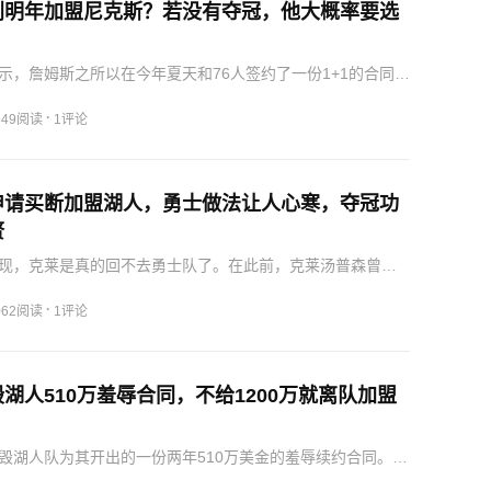
划明年加盟尼克斯？若没有夺冠，他大概率要选
示，詹姆斯之所以在今年夏天和76人签约了一份1+1的合同，
原因就是在明年的休赛期，他可以保持自己的灵活性。所以
斯能够直接加盟纽约尼克斯的话，那么就可以省去这一部分
·
349阅读
1评论
申请买断加盟湖人，勇士做法让人心寒，夺冠功
赘
现，克莱是真的回不去勇士队了。在此前，克莱汤普森曾流
重新返回勇士队打球的意愿。可是没想到，有消息称勇士队
克莱汤普森提供底薪合同，这样的做法让这位夺冠功勋感到
·
062阅读
1评论
所以…
湖人510万羞辱合同，不给1200万就离队加盟
毁湖人队为其开出的一份两年510万美金的羞辱续约合同。在
队这么做完全就是对自己的一种侮辱。两年510万美金，这不