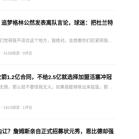
…
？追梦格林公然发表离队言论，球迷：把杜兰特
们觉得我不适合这个地方，我绝对。会想着你们赶紧把我给
日，追梦格林，在节目当中公然发表了离队的，这种言论，
起了轩然大波，很多人表示，追梦格林可能是想离开勇士队
·
·
4
4158阅读
0评论
追求…
箭1.2亿合同，不给2.5亿就选择加盟活塞冲冠
无情，那么就不要怪我无义。如果我能够练出来投篮，那么
中和詹姆斯一样的超级明星，到时候你们后悔都来不及。你
愿意给我提供这样的垃圾合同，简直是对我能力的一种羞
门汤普…
·
·
3
1923阅读
1评论
演内讧？詹姆斯亲自正式招募状元秀，恩比德却强