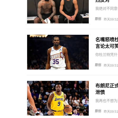
烈反对
我绝对不同意
76人，我们
反对了詹姆斯
原创
昨天09:5
元秀本西蒙斯
名嘴怒喷
言论太可
你杜兰特凭什
盟勇士队的事
斯站出来驳斥
原创
昨天09:5
加盟76人的
布朗尼正
泄愤
我再也不想为
是无球可打，
向湖人队提出
原创
昨天09:5
之后他只能在