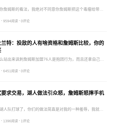
你詹姆斯的看法，我绝对不同意你詹姆斯把这个毒瘤给带到
这支球队不是垃圾收容所，不是什么人都要。近日恩比勒公开
的意见，因为自从詹姆斯加盟76人之后，他在促使曾经的状
·
·
2
9594阅读
0评论
…
杜兰特：投敌的人有啥资格和詹姆斯比较，你的
笑
么站出来讽刺詹姆斯加盟76人是抱团行为，而且还拿自己加
情和杜兰特进行比较，你的言论真的是太可笑了，近日帕金
了杜兰特最近发表的一番言论。因为在接受采访谈到詹姆斯
·
·
1
6451阅读
0评论
情…
式要求交易，湖人做法引众怒，詹姆斯怒摔手机
湖人队打球了，你们的做法简直是对我的一种羞辱，我就算
也不想再为你们湖人队继续效力下去。目前布朗尼已经正式
了交易申请，因为球队现在基本上已经告诉他，新赛季开始
·
·
1
1396阅读
1评论
垃圾…