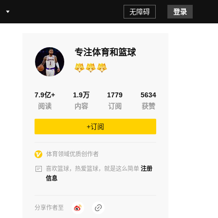
无障碍
登录
专注体育和篮球
7.9亿+
1.9万
1779
5634
阅读
内容
订阅
获赞
+订阅
体育领域优质创作者
喜欢篮球，热爱篮球，就是这么简单
注册
信息
分享作者至