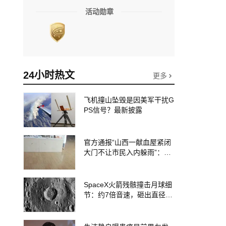
活动勋章
24小时热文
更多
飞机撞山坠毁是因美军干扰G
PS信号？最新披露
官方通报“山西一献血屋紧闭
大门不让市民入内躲雨”：工
作人员为防雨水倒灌关门，
门未锁，不存在阻拦群众避
雨的情况，已批评教育
SpaceX火箭残骸撞击月球细
节：约7倍音速，砸出直径约
30米撞击坑