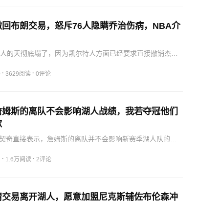
回布朗交易，怒斥76人隐瞒乔治伤病，NBA介
6人的天彻底塌了，因为凯尔特人方面已经要求直接撤销杰伦
治的这笔交易。球队在经过体检和训练营之后发现保罗乔治
然没有痊愈，所以他们认为是遭到了76人方面的欺骗，他们
·
·
0
3629阅读
0评论
…
詹姆斯的离队不会影响湖人战绩，我若夺冠他们
歉
契奇直接表示，詹姆斯的离队并不会影响新赛季湖人队的战
己的能力一直都在被外界低估，同时，他表示詹姆斯的离队
锋线实力有所影响和下降，他认为这也会让球队的冲击能力
·
·
2
1.6万阅读
2评论
年的…
请交易离开湖人，愿意加盟尼克斯辅佐布伦森冲