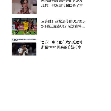
朱洁静自曝患癌是前男友发
现的：他发现我胸口长了痘
三连胜！赵松源传射U17国足
2-1勒沃库森U17 淘汰赛将战
河床
官方！皇马宣布续约维尼修
斯至2032 阿森纳竹篮打水