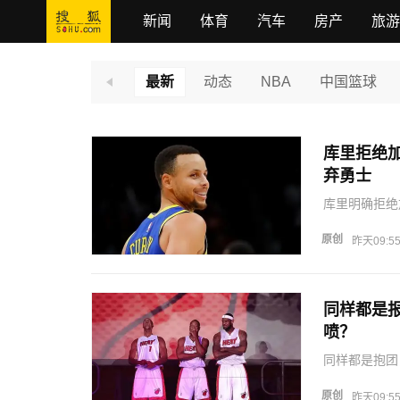
新闻
体育
汽车
房产
旅游
最新
动态
NBA
中国篮球
库里拒绝
弃勇士
库里明确拒绝
直接跑路，去
能的事情。我
原创
昨天09:5
队处于巅峰的
同样都是
喷？
同样都是抱团
年也是连续加
盟76人之后
原创
昨天09:5