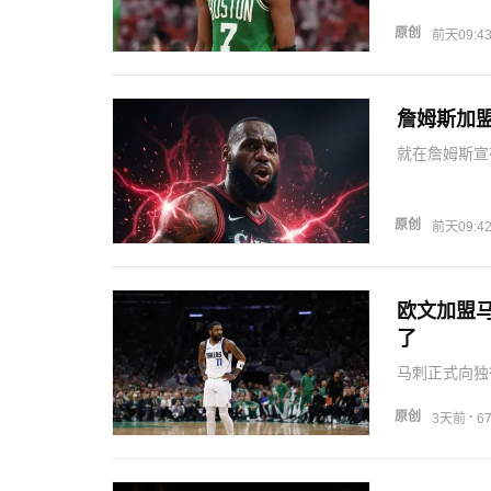
定程度内的球
媒体现在赛季
原创
前天09:4
法在战绩方面
詹姆斯加
就在詹姆斯宣
首先，东契奇
赛季无法带领
网球迷的口诛
原创
前天09:4
欧文加盟
了
马刺正式向独
们愿意送走更
权，还有两个
原创
·
3天前
6
中，马刺队对