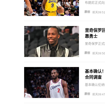
布朗尼正式向
孤立，所以留
把自己交易到
原创
前天09:5
约的话，可以
里奇保罗
靠勇士
里奇保罗正式
十年没有总冠
军级别的勇士
原创
前天09:5
谈到詹姆斯加
基本确认
合同调查
基本确认伦纳
前NBA高层
们不愿意在这
原创
前天09:4
人正常的商业