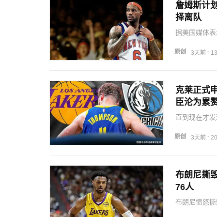
詹姆斯计
择离队
据美国媒体表
其中最重要的
说，如果詹姆
原创
·
3天前
1
的费用，而…
克莱正式
臣沦为累
直到现在才发
露出来过想要
方面只愿意为
原创
·
3天前
2
非常的伤心。
布朗尼撕毁
76人
布朗尼愤怒撕
他看来，湖人