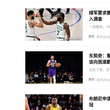
绿军要求撤
入调查
一觉醒来，7
布朗和保罗乔
的膝盖伤势依
原创
昨天09:5
故意隐瞒了保
东契奇：
该向我道
太狂了吧，东
绩，他表示自
确实会追球队
原创
前天09:5
变弱，但是今
布朗尼申
冠