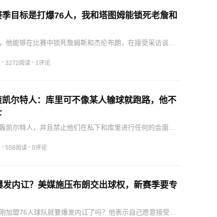
赛季目标是打爆76人，我和塔图姆能锁死老詹和
，他能够在比赛中锁死詹姆斯和杰伦布朗，在接受采访谈到
对76人的时候，他表示，这支球队欺骗了我，新赛季我和塔
是要做掉76人，证明我们的实力。现在所有人都把76人当成
·
·
5
3272阅读
1评论
轰凯尔特人：库里可不像某人输球就跑路，他不
士
轰凯尔特人，并且禁止他们在私下和库里进行任何的会面。
到证据，那么他将会上诉联盟要求严惩凯尔特人。并且拉科
可不会像某人一样输球就跑路，他愿意和我们荣辱与共，我
·
·
4
558阅读
0评论
一起…
要爆发内讧？美媒施压布朗交出球权，新赛季要专
刚加盟76人球队就要爆发内讧了吗？他表示自己愿意接受一