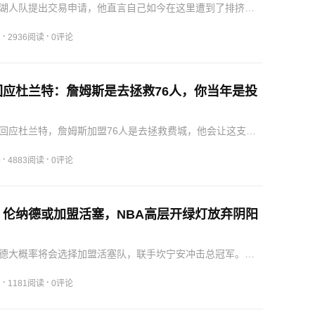
湖人队提出交易申请，他直言自己如今在这里遭到了排挤和
在湖人队继续待下去也没有任何的意思了他希望湖人队能够
别的队伍，比如纽约尼克斯就是一个不错的地方，他去了纽
·
·
1
2936阅读
0评论
继续…
回应杜兰特：詹姆斯是去拯救76人，你当年是投
回应杜兰特，詹姆斯加盟76人是去拯救费城，他会让这支几
军的队伍瞬间获得夺冠的希望，而你当年选择的是投靠总冠
队里，这件事情本质上就有着巨大的差别。在近日，杜兰特
·
·
0
4883阅读
0评论
盟…
！伦纳德或加盟活塞，NBA高层开绿灯放弃阴阳
德大概率将会选择加盟活塞队，联手坎宁安冲击总冠军。目
对于小卡和快船队的阴阳合同，已经打算开绿灯直接放行，他
件事情上一直调查下去，因为这已经影响到了球队和小卡本
·
·
7
1181阅读
0评论
运…