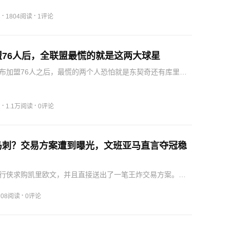
权损失。注意，他并非是要接受大幅度的球权损失，而美国
还没有开始就对他施加压力。如果说新赛季开始之后球队无
·
·
3
1804阅读
1评论
达…
盟76人后，全联盟最慌的就是这两大球星
布加盟76人之后，最慌的两个人恐怕就是东契奇还有库里了
下个赛季的压力将会非常之大如果说詹姆斯走了之后，他新
湖人队进入季后赛或者季后赛第二轮，那么恐怕将会遭到全
笔…
·
·
2
1.1万阅读
0评论
马刺？交易方案遭到曝光，文班亚马直言夺冠稳
行侠求购凯里欧文，并且直接送出了一笔王炸交易方案。他
加年轻的后卫福克斯，加上一个首轮选秀权和一个首轮互换
次轮选秀权，换取凯里欧文的加盟，因为今年的总决赛当
·
708阅读
0评论
福克斯…