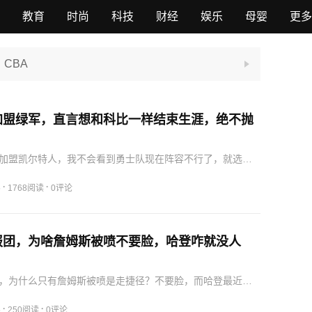
教育
时尚
科技
财经
娱乐
母婴
更多
CBA
加盟绿军，直言想和科比一样结束生涯，绝不抛
加盟凯尔特人，我不会看到勇士队现在阵容不行了，就选择
更强大的队伍当中继续效力，这对我对勇士队来说都是不可
希望能够像科比那样由始而终地结束自己的职业生涯，当球
·
·
5
1768阅读
0评论
时候…
报团，为啥詹姆斯被喷不要脸，哈登咋就没人
，为什么只有詹姆斯被喷是走捷径？不要脸，而哈登最近几
盟更强的队伍，却并没有人对他进行指责呢？就在詹姆斯加
，现在很多人都在网络上指责都40多岁了，还在恬不知耻不要
·
·
5
250阅读
0评论