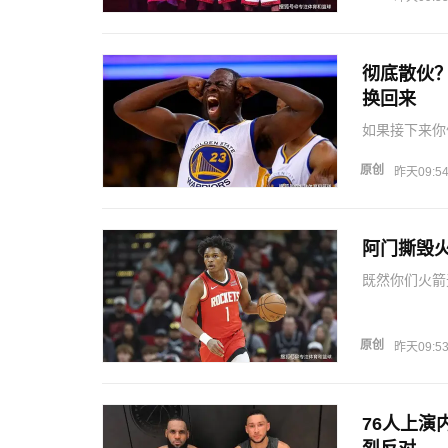
脸的去抱团争
彻底散伙
换回来
如果接下来你
交易走吧。今
这也是马上引
原创
昨天09:5
加盟七十六人
阿门撕毁火
既然你们火箭
我就是联盟当
们现在仅仅只
辱。近日，阿
原创
昨天09:5
76人上