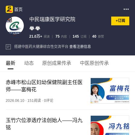
首页
中民瑞康医学研究院
+订阅
21.0万+
75
145
40
阅读
内容
订阅
获赞
搭建中医药大健康综合性交流平台
查看注册信息
最新
动态
原创成果传承
中医原创传承
赤峰市松山区妇幼保健院副主任医
师——富梅花
2026.06.10
·
151阅读
·
0评论
玉竹穴位渗透疗法创始人——冯九
铭