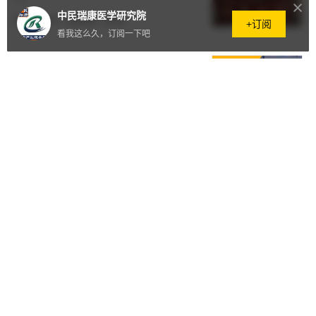
中民瑞康医学研究院
2022.03.30
·
780阅读
·
0评论
+订阅
看我这么久，订阅一下吧
【名医风采】侯海：侯氏无痛刮痧
诊疗创始人
2022.03.29
·
753阅读
·
0评论
虎年大吉喜气洋，原创分会送吉
祥！
00:27
2022.01.26
·
386阅读
·
0评论
骨架平衡骨态疗愈创始人—邓朝胜
2021.12.10
·
5707阅读
·
0评论