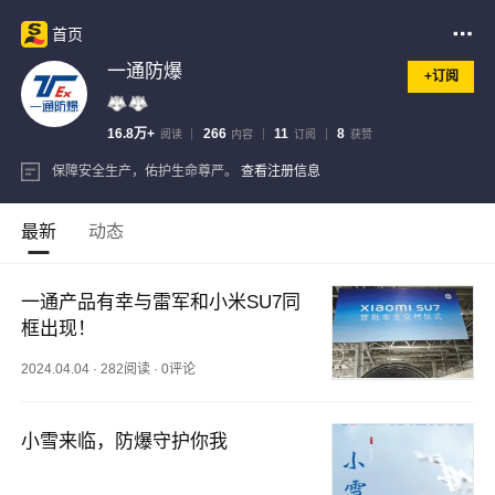
首页
一通防爆
+订阅
16.8万+
266
11
8
阅读
内容
订阅
获赞
保障安全生产，佑护生命尊严。
查看注册信息
最新
动态
一通产品有幸与雷军和小米SU7同
框出现！
2024.04.04
·
282阅读
·
0评论
小雪来临，防爆守护你我