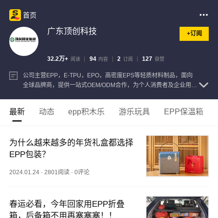
首页
广东顶创科技
+订阅
32.2万+
94
2
127
阅读
内容
订阅
获赞
公司主营EPP，E-TPU，EPO，高密度EPS等轻质材料制品，面向
全球品牌商，提供一站式OEM/ODM合作，为个人消费者及企业用户
提供具有行业竞争力的差异化产品和解决方案。
查看注册信息
最新
动态
epp积木乐
游乐玩具
EPP保温箱
为什么越来越多的年货礼盒都选择
EPP包装？
2024.01.24
·
2801阅读
·
0评论
春运必看，今年回家用EPP折叠
箱，后备箱不用再塞塞塞！！