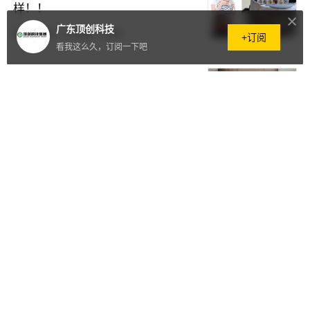
样！！
广东顶创科技
2023.09.13
·
718阅读
·
0评论
+订阅
看我这么久，订阅一下吧
装修旺季来临，环保板材认准EPP
材质！
2023.09.01
·
2219阅读
·
0评论
自驾出游，车载EPP保温箱和车载
冰箱，到底该选择哪个呢？
2023.08.25
·
456阅读
·
0评论
农村自建房，保温材料首选EPP保
温板材！
2023.08.23
·
1812阅读
·
0评论