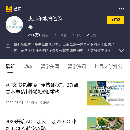
首页
奥弗尔教育咨询
+订阅
21.6万+
393
7
2
阅读
内容
订阅
获赞
奥弗尔教育注册于美国洛杉矶，是全美唯一管家式服务本土教育机
构，专注于各国名校的传统及高端申请在积累了无数名校申请实战
经验后，致力于为教育行业保留开辟新方向，为广大莘莘学子圆一
个名校梦。
查看注册信息
最新
动态
留学美国
留学资讯
世界大学排名
从“文书包装”到“硬核证据”：27fall
美本申请材料的逻辑重构
2026.07.01
·
24阅读
·
0评论
2026开启ADT 加持！加州 CC 冲
刺 UCLA 转学攻略