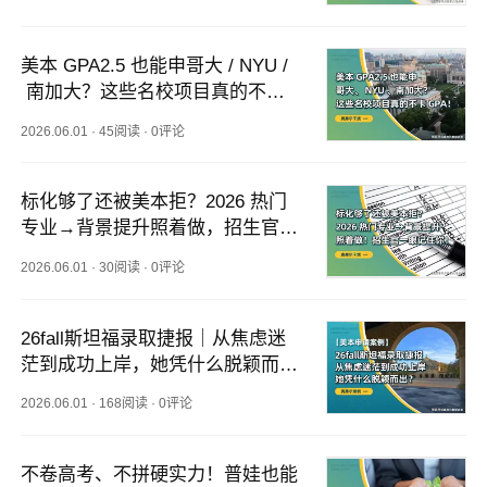
美本 GPA2.5 也能申哥大 / NYU /
 南加大？这些名校项目真的不卡
 GPA！
2026.06.01
·
45阅读
·
0评论
标化够了还被美本拒？2026 热门
专业→背景提升照着做，招生官一
眼记住你
2026.06.01
·
30阅读
·
0评论
26fall斯坦福录取捷报｜从焦虑迷
茫到成功上岸，她凭什么脱颖而
出？
2026.06.01
·
168阅读
·
0评论
不卷高考、不拼硬实力！普娃也能